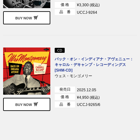
価 格
¥3,300 (税込)
品 番
UCCJ-9264
BUY NOW
CD
バック・オン・インディアナ・アヴェニュー：
キャロル・デキャンプ・レコーディングス
[SHM-CD]
ウェス・モンゴメリー
発売日
2025.12.05
価 格
¥4,950 (税込)
品 番
UCCJ-9265/6
BUY NOW