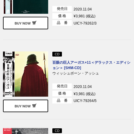
発売日
2020.11.04
価 格
¥3,981 (税込)
品 番
UICY-79262/3
BUY NOW
CD
百眼の巨人アーガス+11＜デラックス・エディシ
ョン＞ [SHM-CD]
ウィッシュボーン・アッシュ
発売日
2020.11.04
価 格
¥3,981 (税込)
品 番
UICY-79264/5
BUY NOW
CD