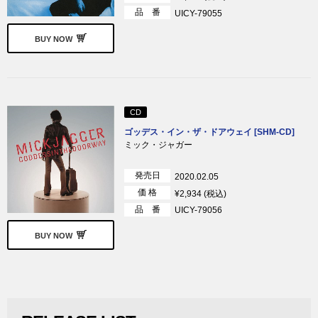
品 番
UICY-79055
BUY NOW
CD
ゴッデス・イン・ザ・ドアウェイ [SHM-CD]
ミック・ジャガー
発売日
2020.02.05
価 格
¥2,934 (税込)
品 番
UICY-79056
BUY NOW