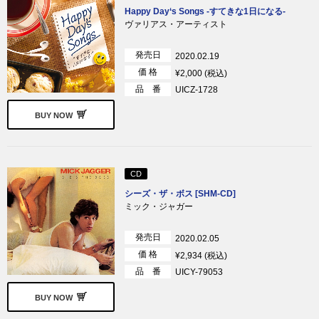
Happy Day‘s Songs -すてきな1日になる-
ヴァリアス・アーティスト
発売日
2020.02.19
価 格
¥2,000 (税込)
品 番
UICZ-1728
BUY NOW
CD
シーズ・ザ・ボス [SHM-CD]
ミック・ジャガー
発売日
2020.02.05
価 格
¥2,934 (税込)
品 番
UICY-79053
BUY NOW