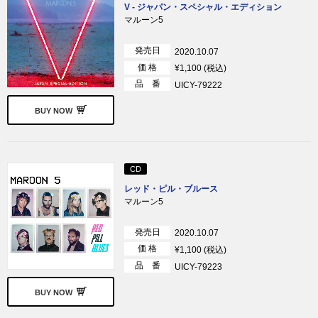
V - ジャパン・スペシャル・エディション
マルーン5
発売日
2020.10.07
価 格
¥1,100 (税込)
品 番
UICY-79222
BUY NOW
CD
レッド・ピル・ブルース
マルーン5
発売日
2020.10.07
価 格
¥1,100 (税込)
品 番
UICY-79223
BUY NOW