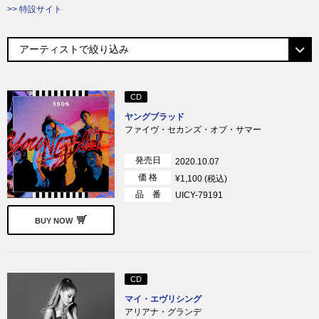
>> 特設サイト
CD
ヤングブラッド
ファイヴ・セカンズ・オブ・サマー
発売日
2020.10.07
価 格
¥1,100 (税込)
品 番
UICY-79191
BUY NOW
CD
マイ・エヴリシング
アリアナ・グランデ