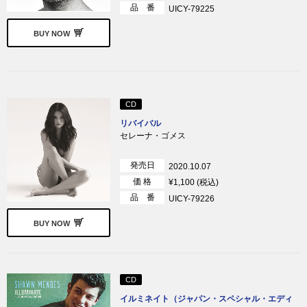
品 番
UICY-79225
BUY NOW
CD
リバイバル
セレーナ・ゴメス
発売日
2020.10.07
価 格
¥1,100 (税込)
品 番
UICY-79226
BUY NOW
CD
イルミネイト（ジャパン・スペシャル・エディ