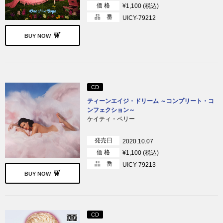
価 格
¥1,100 (税込)
品 番
UICY-79212
BUY NOW
CD
ティーンエイジ・ドリーム ～コンプリート・コ
ンフェクション～
ケイティ・ペリー
発売日
2020.10.07
価 格
¥1,100 (税込)
品 番
UICY-79213
BUY NOW
CD