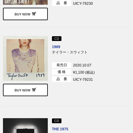
品 番
UICY-79230
BUY NOW
CD
1989
テイラー・スウィフト
発売日
2020.10.07
価 格
¥1,100 (税込)
品 番
UICY-79231
BUY NOW
CD
THE 1975