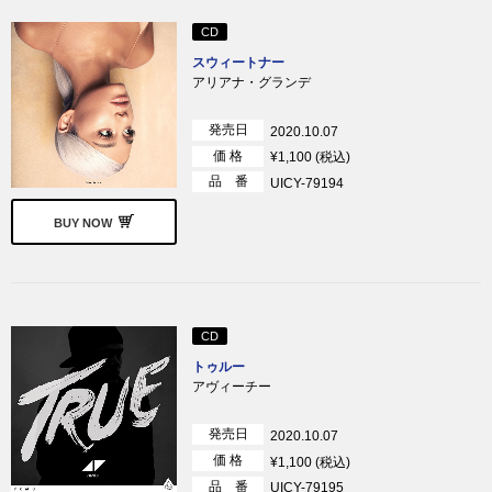
CD
スウィートナー
アリアナ・グランデ
発売日
2020.10.07
価 格
¥1,100 (税込)
品 番
UICY-79194
BUY NOW
CD
トゥルー
アヴィーチー
発売日
2020.10.07
価 格
¥1,100 (税込)
品 番
UICY-79195