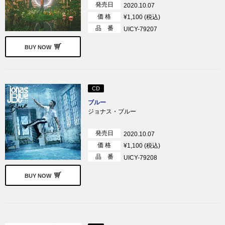
発売日
2020.10.07
価 格
¥1,100 (税込)
品 番
UICY-79207
BUY NOW
CD
ブルー
ジョナス・ブルー
発売日
2020.10.07
価 格
¥1,100 (税込)
品 番
UICY-79208
BUY NOW