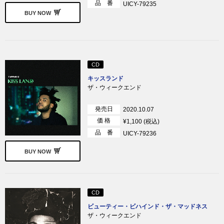
品 番
UICY-79235
BUY NOW
CD
キッスランド
ザ・ウィークエンド
発売日
2020.10.07
価 格
¥1,100 (税込)
品 番
UICY-79236
BUY NOW
CD
ビューティー・ビハインド・ザ・マッドネス
ザ・ウィークエンド