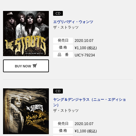
CD
エヴリバディ・ウォンツ
ザ・ストラッツ
発売日
2020.10.07
価 格
¥1,100 (税込)
品 番
UICY-79234
BUY NOW
CD
ヤング＆デンジャラス（ニュー・エディショ
ン）
ザ・ストラッツ
発売日
2020.10.07
価 格
¥1,100 (税込)