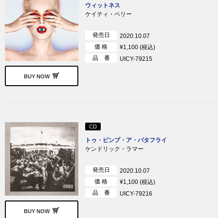
ウィットネス
ケイティ・ペリー
発売日
2020.10.07
価 格
¥1,100 (税込)
品 番
UICY-79215
BUY NOW
CD
トゥ・ピンプ・ア・バタフライ
ケンドリック・ラマー
発売日
2020.10.07
価 格
¥1,100 (税込)
品 番
UICY-79216
BUY NOW