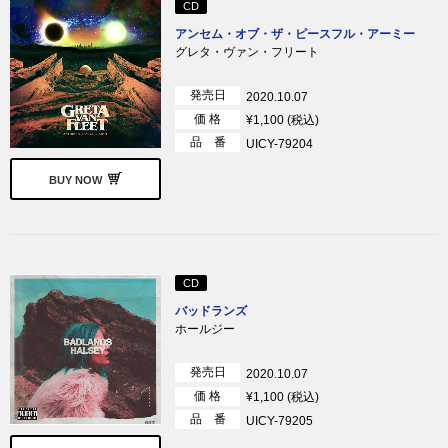
CD
アンセム・オブ・ザ・ピースフル・アーミー
グレタ・ヴァン・フリート
発売日
2020.10.07
価 格
¥1,100 (税込)
品 番
UICY-79204
BUY NOW
CD
バッドランズ
ホールジー
発売日
2020.10.07
価 格
¥1,100 (税込)
品 番
UICY-79205