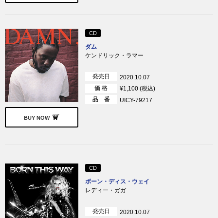
CD
ダム
ケンドリック・ラマー
発売日
2020.10.07
価 格
¥1,100 (税込)
品 番
UICY-79217
BUY NOW
CD
ボーン・ディス・ウェイ
レディー・ガガ
発売日
2020.10.07