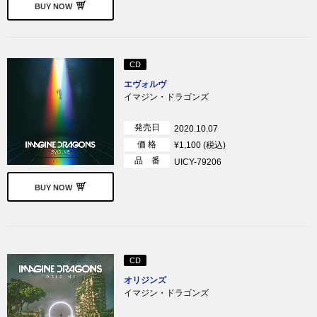
BUY NOW
CD
エヴォルヴ
イマジン・ドラゴンズ
発売日
2020.10.07
価 格
¥1,100 (税込)
品 番
UICY-79206
BUY NOW
CD
オリジンズ
イマジン・ドラゴンズ