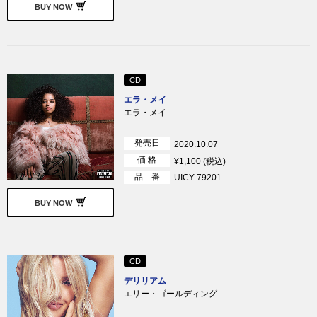
BUY NOW
CD
エラ・メイ
エラ・メイ
発売日
2020.10.07
価 格
¥1,100 (税込)
品 番
UICY-79201
BUY NOW
CD
デリリアム
エリー・ゴールディング