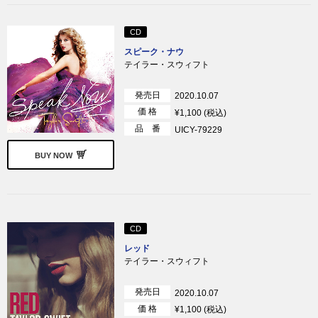
CD
スピーク・ナウ
テイラー・スウィフト
発売日
2020.10.07
価 格
¥1,100 (税込)
品 番
UICY-79229
BUY NOW
CD
レッド
テイラー・スウィフト
発売日
2020.10.07
価 格
¥1,100 (税込)