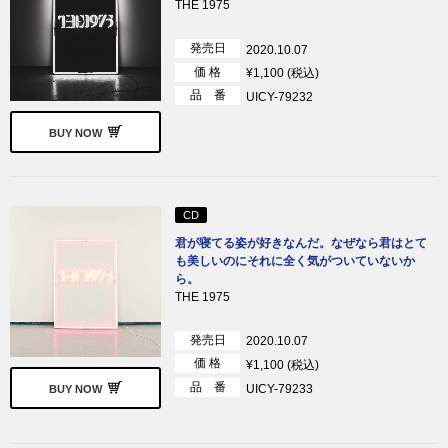
THE 1975
発売日
2020.10.07
価 格
¥1,100 (税込)
品 番
UICY-79232
BUY NOW
CD
君が寝てる姿が好きなんだ。なぜなら君はとて
も美しいのにそれに全く気がついていないか
ら。
THE 1975
発売日
2020.10.07
価 格
¥1,100 (税込)
品 番
UICY-79233
BUY NOW