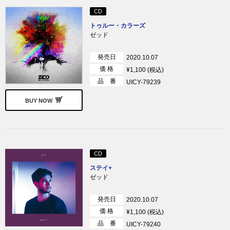
CD
トゥルー・カラーズ
ゼッド
発売日
2020.10.07
価 格
¥1,100 (税込)
品 番
UICY-79239
BUY NOW
CD
ステイ+
ゼッド
発売日
2020.10.07
価 格
¥1,100 (税込)
品 番
UICY-79240