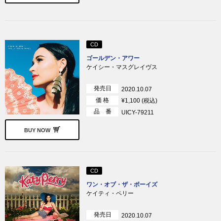
CD
ゴールデン・アワー
ケイシー・マスグレイヴス
発売日
2020.10.07
価 格
¥1,100 (税込)
品 番
UICY-79211
BUY NOW
CD
ワン・オブ・ザ・ボーイズ
ケイティ・ペリー
発売日
2020.10.07