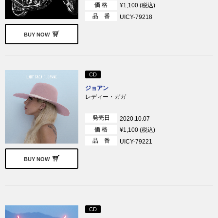
価 格
¥1,100 (税込)
品 番
UICY-79218
BUY NOW
CD
ジョアン
レディー・ガガ
発売日
2020.10.07
価 格
¥1,100 (税込)
品 番
UICY-79221
BUY NOW
CD