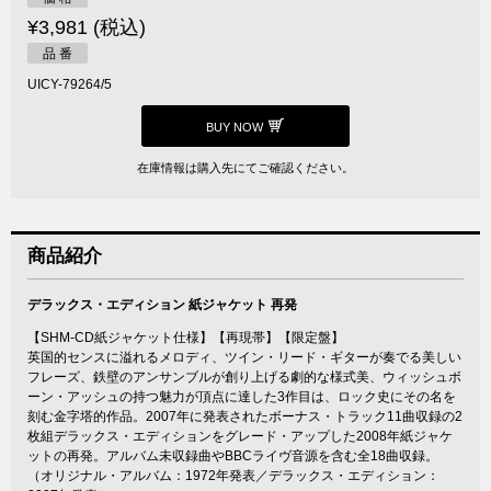
¥3,981 (税込)
品 番
UICY-79264/5
BUY NOW
在庫情報は購入先にてご確認ください。
商品紹介
デラックス・エディション 紙ジャケット 再発
【SHM-CD紙ジャケット仕様】【再現帯】【限定盤】
英国的センスに溢れるメロディ、ツイン・リード・ギターが奏でる美しい
フレーズ、鉄壁のアンサンブルが創り上げる劇的な様式美、ウィッシュボ
ーン・アッシュの持つ魅力が頂点に達した3作目は、ロック史にその名を
刻む金字塔的作品。2007年に発表されたボーナス・トラック11曲収録の2
枚組デラックス・エディションをグレード・アップした2008年紙ジャケ
ットの再発。アルバム未収録曲やBBCライヴ音源を含む全18曲収録。
（オリジナル・アルバム：1972年発表／デラックス・エディション：