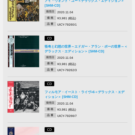
アイ・ウォント・ユー＜デラックス・エディション＞
[SHM-CD]
発売日
2020.11.04
価 格
¥3,981 (税込)
品 番
UICY-79260/1
CD
怪奇と幻想の世界～エドガー・アラン・ポーの世界～＜
デラックス・エディション＞ [SHM-CD]
発売日
2020.11.04
価 格
¥3,981 (税込)
品 番
UICY-79262/3
CD
フィルモア・イースト・ライヴ+6＜デラックス・エデ
ィション＞ [SHM-CD]
発売日
2020.11.04
価 格
¥3,981 (税込)
品 番
UICY-79266/7
CD