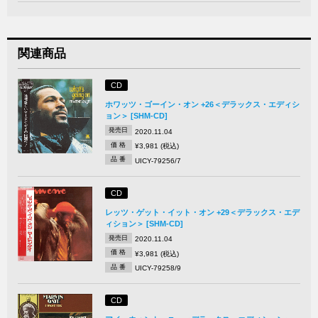
関連商品
CD
ホワッツ・ゴーイン・オン +26＜デラックス・エディシ
ョン＞ [SHM-CD]
発売日
2020.11.04
価 格
¥3,981 (税込)
品 番
UICY-79256/7
CD
レッツ・ゲット・イット・オン +29＜デラックス・エデ
ィション＞ [SHM-CD]
発売日
2020.11.04
価 格
¥3,981 (税込)
品 番
UICY-79258/9
CD