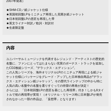
2007年発表）
★SHM-CD／紙ジャケット仕様
★英国初回盤LPをミニチュア再現した見開き紙ジャケット
★日本初回盤LPの意匠を再現した帯
★英文ライナー対訳／歌詞・対訳付
★生産限定盤
内容
ユニバーサルミュージックを代表するレジェンド・アーティストの歴史的
名盤に、ファンにとってはたまらない充実のボーナス・トラックを追加し
たCD2枚組シリーズ、"デラックス・エディション"。
この人気シリーズを、海外オリジナルLPのミニチュア再現による紙ジャ
ケット仕様にパッケージをグレード・アップした日本独自商品が"デラッ
クス・エディション紙ジャケット"。その歴代ラインナップの中から特に
人気の高い名盤中の名盤を選りすぐっての待望の再発が決定！
さらには、「日本初回盤LPの意匠を基にした再現帯」付き！しかも8タイ
トルで初の再現帯が実現！（オリジナル・リリース時に日本盤LPが発売
されなかった一部の作品は、「妄想帯」となります）