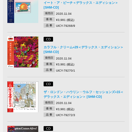
イート・ア・ピーチ＜デラックス・エディション＞
[SHM-CD]
発売日
2020.11.04
価 格
¥3,981 (税込)
品 番
UICY-79268/9
CD
カラフル・クリーム+29＜デラックス・エディション＞
[SHM-CD]
発売日
2020.11.04
価 格
¥3,981 (税込)
品 番
UICY-79270/1
CD
ザ・ロンドン・ハウリン・ウルフ・セッションズ+15＜
デラックス・エディション＞ [SHM-CD]
発売日
2020.11.04
価 格
¥3,981 (税込)
品 番
UICY-79272/3
CD