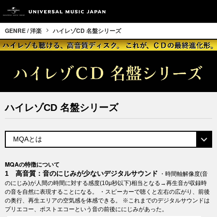
GENRE / 洋楽
ハイレゾCD 名盤シリーズ
ハイレゾCD 名盤シリーズ
MQAの特徴について
1 高音質：音のにじみが少ないデジタルサウンド
・時間軸解像度(音
のにじみ)が人間の時間に対する感度(10μ秒以下)相当となる→再生音が収録時
の音を自然に表現することになる。 ・スピーカーで聴くと左右の広がり、前後
の奥行、再生エリアの空気感を体感できる。 ※これまでのデジタルサウンドは
プリエコー、ポストエコーという音の前後ににじみがあった。