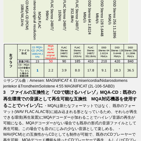
☆サンプル曲：Arnesen: MAGNIFICAT 4. Et misericordia/Nidarosdomens
jentekor &TrondheimSolistene 4:55 MAGNIFICAT (2L-106-SABD)
3 ファイルの互換性と「CDで聴けるハイレゾ」MQA-CD：既存の
再生環境での音源として再生可能な互換性 MQA対応機器を使用す
ることでハイレゾに
・MQAは新たなフォーマットではなく、既存のフォー
マット(WAV FLAC ALAC等)に組み込まれる形となっているため、それらが再生
できる環境(再生装置)にMQAデコーダーが加わることでハイレゾ音源の再生が
可能になる。MQAデコーダーがない場合でも既存の形式の音源ファイルとして
再生可能。この場合でも音のにじみの少ない音源として楽しめる。 ・
WAV(PCM)との互換性からCDとしても制作が可能で、既存のCDプレーヤーで
再生可能。MQAデコード機能を持ったCDプレーヤーで再生、もしくはCDプレ