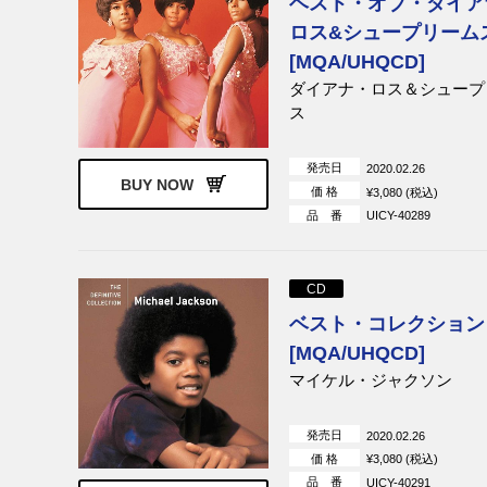
ベスト・オブ・ダイア
ロス&シュープリーム
[MQA/UHQCD]
ダイアナ・ロス＆シュープ
ス
発売日
2020.02.26
BUY NOW
価 格
¥3,080 (税込)
品 番
UICY-40289
CD
ベスト・コレクション
[MQA/UHQCD]
マイケル・ジャクソン
発売日
2020.02.26
価 格
¥3,080 (税込)
品 番
UICY-40291