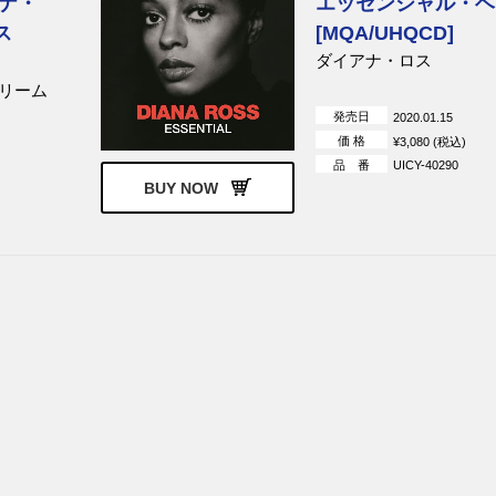
ナ・
エッセンシャル・ベ
ス
[MQA/UHQCD]
ダイアナ・ロス
リーム
発売日
2020.01.15
価 格
¥3,080 (税込)
品 番
UICY-40290
BUY NOW