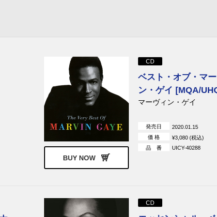
CD
ベスト・オブ・マー
ン・ゲイ [MQA/UH
マーヴィン・ゲイ
発売日
2020.01.15
価 格
¥3,080 (税込)
品 番
UICY-40288
BUY NOW
CD