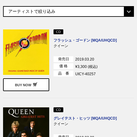
CD
フラッシュ・ゴードン [MQA/UHQCD]
クイーン
発売日
2019.03.20
価 格
¥3,300 (税込)
品 番
UICY-40257
BUY NOW
CD
グレイテスト・ヒッツ [MQA/UHQCD]
クイーン