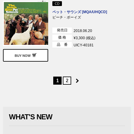
CD
ペット・サウンズ [MQA/UHQCD]
ビーチ・ボーイズ
発売日
2018.06.20
価 格
¥3,300 (税込)
品 番
UICY-40181
BUY NOW
1
2
WHAT'S NEW