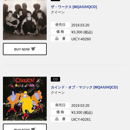
ザ・ワークス [MQA/UHQCD]
クイーン
発売日
2019.03.20
価 格
¥3,300 (税込)
品 番
UICY-40260
BUY NOW
CD
カインド・オブ・マジック [MQA/UHQCD]
クイーン
発売日
2019.03.20
価 格
¥3,300 (税込)
品 番
UICY-40261
BUY NOW