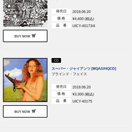
発売日
2018.06.20
価 格
¥4,400 (税込)
品 番
UICY-40173/4
BUY NOW
CD
スーパー・ジャイアンツ [MQA/UHQCD]
ブラインド・フェイス
発売日
2018.06.20
価 格
¥3,300 (税込)
品 番
UICY-40175
BUY NOW