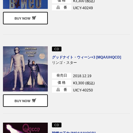
価 格
¥3,300 (税込)
品 番
UICY-40249
BUY NOW
CD
グッドナイト・ウィーン+3 [MQA/UHQCD]
リンゴ・スター
発売日
2018.12.19
価 格
¥3,300 (税込)
品 番
UICY-40250
BUY NOW
CD