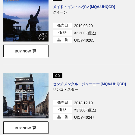
メイド・イン・ヘヴン [MQA/UHQCD]
クイーン
発売日
2019.03.20
価 格
¥3,300 (税込)
品 番
UICY-40265
BUY NOW
CD
センチメンタル・ジャーニー [MQA/UHQCD]
リンゴ・スター
発売日
2018.12.19
価 格
¥3,300 (税込)
品 番
UICY-40247
BUY NOW