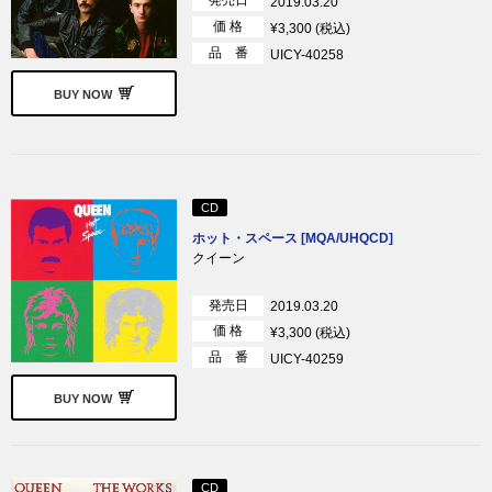
発売日
2019.03.20
価 格
¥3,300 (税込)
品 番
UICY-40258
BUY NOW
CD
ホット・スペース [MQA/UHQCD]
クイーン
発売日
2019.03.20
価 格
¥3,300 (税込)
品 番
UICY-40259
BUY NOW
CD