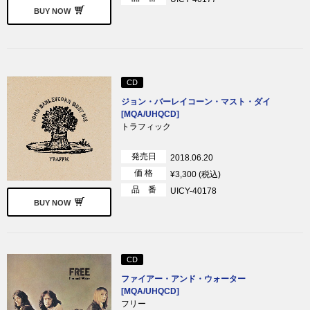
BUY NOW
CD
ジョン・バーレイコーン・マスト・ダイ
[MQA/UHQCD]
トラフィック
発売日
2018.06.20
価 格
¥3,300 (税込)
品 番
UICY-40178
BUY NOW
CD
ファイアー・アンド・ウォーター
[MQA/UHQCD]
フリー