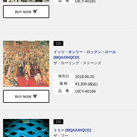
品 番
UICY-40165
BUY NOW
CD
イッツ・オンリー・ロックン・ロール
[MQA/UHQCD]
ザ・ローリング・ストーンズ
発売日
2018.06.20
価 格
¥3,300 (税込)
品 番
UICY-40166
BUY NOW
CD
トミー [MQA/UHQCD]
ザ・フー