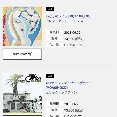
CD
いとしのレイラ [MQA/UHQCD]
デレク・アンド・ドミノス
発売日
2018.06.20
価 格
¥3,300 (税込)
品 番
UICY-40176
BUY NOW
CD
461オーシャン・ブールヴァード
[MQA/UHQCD]
エリック・クラプトン
発売日
2018.06.20
価 格
¥3,300 (税込)
品 番
UICY-40177