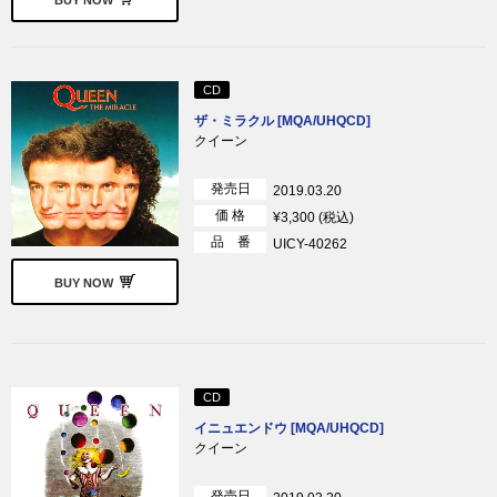
CD
ザ・ミラクル [MQA/UHQCD]
クイーン
発売日
2019.03.20
価 格
¥3,300 (税込)
品 番
UICY-40262
BUY NOW
CD
イニュエンドウ [MQA/UHQCD]
クイーン
発売日