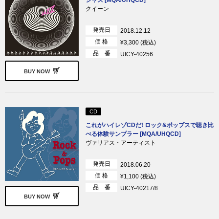
ジャズ [MQA/UHQCD]
クイーン
発売日
2018.12.12
価 格
¥3,300 (税込)
品 番
UICY-40256
BUY NOW
CD
これがハイレゾCDだ! ロック&ポップスで聴き比
べる体験サンプラー [MQA/UHQCD]
ヴァリアス・アーティスト
発売日
2018.06.20
価 格
¥1,100 (税込)
品 番
UICY-40217/8
BUY NOW