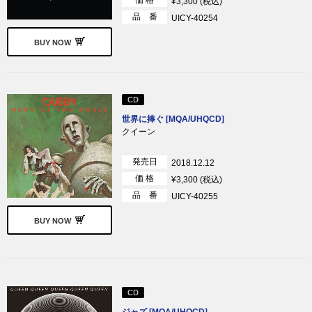
価 格
¥3,300 (税込)
品 番
UICY-40254
BUY NOW
CD
世界に捧ぐ [MQA/UHQCD]
クイーン
発売日
2018.12.12
価 格
¥3,300 (税込)
品 番
UICY-40255
BUY NOW
CD