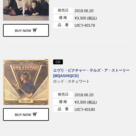
発売日
2018.06.20
価 格
¥3,300 (税込)
品 番
UICY-40179
BUY NOW
CD
エヴリ・ピクチャー・テルズ・ア・ストーリー
[MQA/UHQCD]
ロッド・スチュワート
発売日
2018.06.20
価 格
¥3,300 (税込)
品 番
UICY-40180
BUY NOW