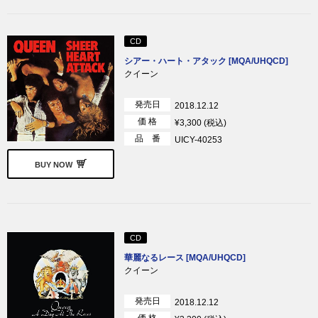
CD
シアー・ハート・アタック [MQA/UHQCD]
クイーン
発売日
2018.12.12
価 格
¥3,300 (税込)
品 番
UICY-40253
BUY NOW
CD
華麗なるレース [MQA/UHQCD]
クイーン
発売日
2018.12.12