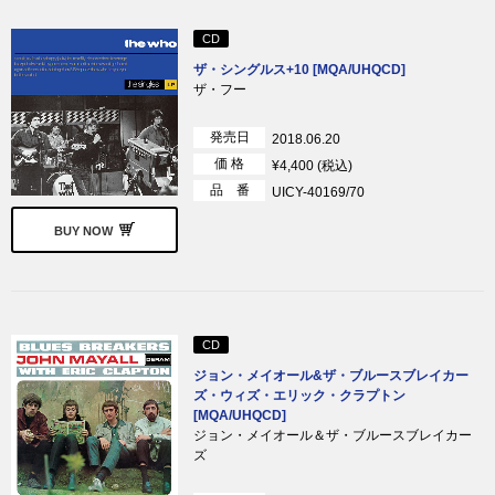
CD
ザ・シングルス+10 [MQA/UHQCD]
ザ・フー
発売日
2018.06.20
価 格
¥4,400 (税込)
品 番
UICY-40169/70
BUY NOW
CD
ジョン・メイオール&ザ・ブルースブレイカー
ズ・ウィズ・エリック・クラプトン
[MQA/UHQCD]
ジョン・メイオール＆ザ・ブルースブレイカー
ズ