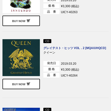
2019.03.20
価 格
¥3,300 (税込)
品 番
UICY-40263
BUY NOW
CD
グレイテスト・ヒッツ VOL．2 [MQA/UHQCD]
クイーン
発売日
2019.03.20
価 格
¥3,300 (税込)
品 番
UICY-40264
BUY NOW
CD