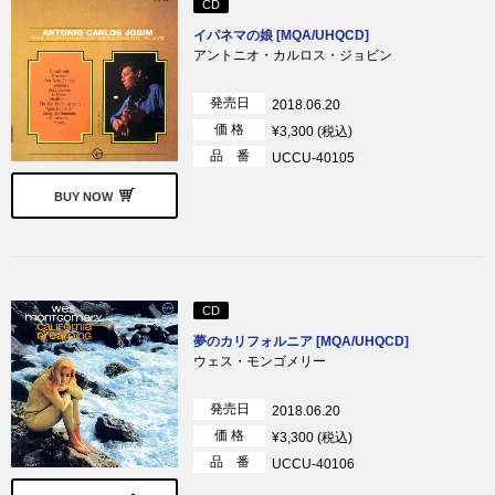
CD
イパネマの娘 [MQA/UHQCD]
アントニオ・カルロス・ジョビン
発売日
2018.06.20
価 格
¥3,300 (税込)
品 番
UCCU-40105
BUY NOW
CD
夢のカリフォルニア [MQA/UHQCD]
ウェス・モンゴメリー
発売日
2018.06.20
価 格
¥3,300 (税込)
品 番
UCCU-40106