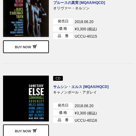
ブルースの真実 [MQA/UHQCD]
オリヴァー・ネルソン
発売日
2018.06.20
価 格
¥3,300 (税込)
品 番
UCCU-40115
BUY NOW
CD
サムシン・エルス [MQA/UHQCD]
キャノンボール・アダレイ
発売日
2018.06.20
価 格
¥3,300 (税込)
品 番
UCCU-40116
BUY NOW