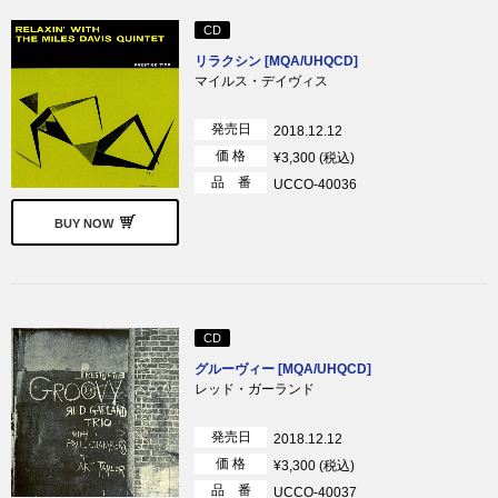
CD
リラクシン [MQA/UHQCD]
マイルス・デイヴィス
発売日
2018.12.12
価 格
¥3,300 (税込)
品 番
UCCO-40036
BUY NOW
CD
グルーヴィー [MQA/UHQCD]
レッド・ガーランド
発売日
2018.12.12
価 格
¥3,300 (税込)
品 番
UCCO-40037