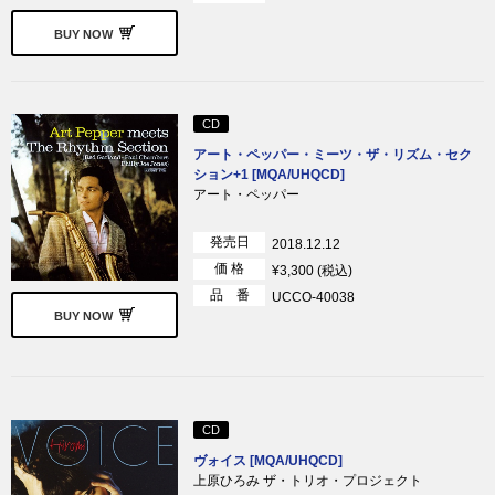
BUY NOW
CD
アート・ペッパー・ミーツ・ザ・リズム・セク
ション+1 [MQA/UHQCD]
アート・ペッパー
発売日
2018.12.12
価 格
¥3,300 (税込)
品 番
UCCO-40038
BUY NOW
CD
ヴォイス [MQA/UHQCD]
上原ひろみ ザ・トリオ・プロジェクト