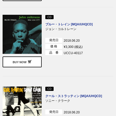
CD
ブルー・トレイン [MQA/UHQCD]
ジョン・コルトレーン
発売日
2018.06.20
価 格
¥3,300 (税込)
品 番
UCCU-40117
BUY NOW
CD
クール・ストラッティン [MQA/UHQCD]
ソニー・クラーク
発売日
2018.06.20