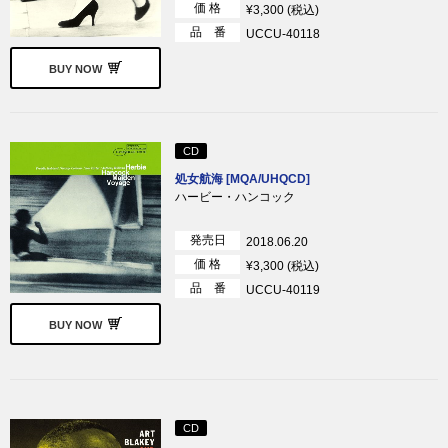
価 格
¥3,300 (税込)
品 番
UCCU-40118
BUY NOW
CD
処女航海 [MQA/UHQCD]
ハービー・ハンコック
発売日
2018.06.20
価 格
¥3,300 (税込)
品 番
UCCU-40119
BUY NOW
CD