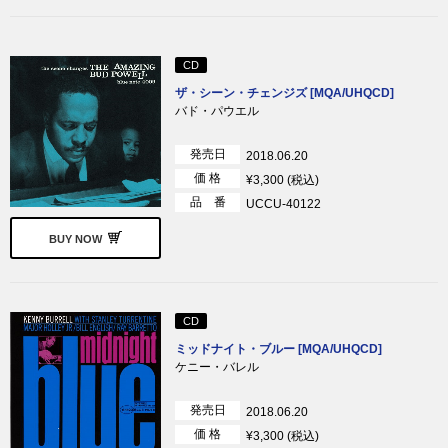
CD
ザ・シーン・チェンジズ [MQA/UHQCD]
バド・パウエル
発売日
2018.06.20
価 格
¥3,300 (税込)
品 番
UCCU-40122
BUY NOW
CD
ミッドナイト・ブルー [MQA/UHQCD]
ケニー・バレル
発売日
2018.06.20
価 格
¥3,300 (税込)