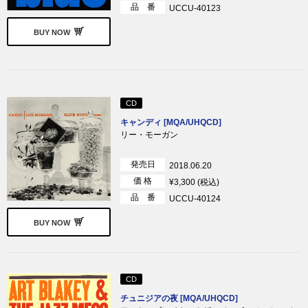
品 番
UCCU-40123
BUY NOW
CD
キャンディ [MQA/UHQCD]
リー・モーガン
発売日
2018.06.20
価 格
¥3,300 (税込)
品 番
UCCU-40124
BUY NOW
CD
チュニジアの夜 [MQA/UHQCD]