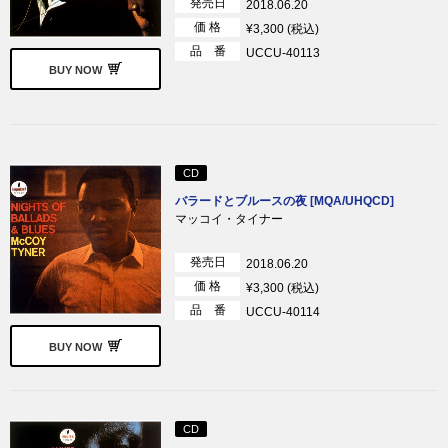
発売日
2018.06.20
価 格
¥3,300 (税込)
品 番
UCCU-40113
BUY NOW
CD
バラードとブルースの夜 [MQA/UHQCD]
マッコイ・タイナー
発売日
2018.06.20
価 格
¥3,300 (税込)
品 番
UCCU-40114
BUY NOW
CD