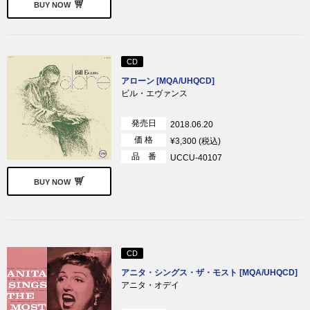
BUY NOW
CD
アローン [MQA/UHQCD]
ビル・エヴァンス
発売日
2018.06.20
価 格
¥3,300 (税込)
品 番
UCCU-40107
BUY NOW
CD
アニタ・シングス・ザ・モスト [MQA/UHQCD]
アニタ・オデイ