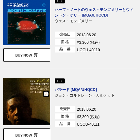
CD
ハーフ・ノートのウェス・モンゴメリーとウィ
ントン・ケリー [MQA/UHQCD]
ウェス・モンゴメリー
発売日
2018.06.20
価 格
¥3,300 (税込)
品 番
UCCU-40110
BUY NOW
CD
バラード [MQA/UHQCD]
ジョン・コルトレーン・カルテット
発売日
2018.06.20
価 格
¥3,300 (税込)
品 番
UCCU-40111
BUY NOW