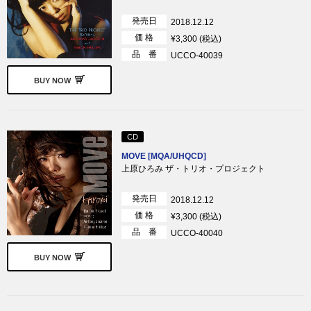
発売日
2018.12.12
価 格
¥3,300 (税込)
品 番
UCCO-40039
BUY NOW
CD
MOVE [MQA/UHQCD]
上原ひろみ ザ・トリオ・プロジェクト
発売日
2018.12.12
価 格
¥3,300 (税込)
品 番
UCCO-40040
BUY NOW