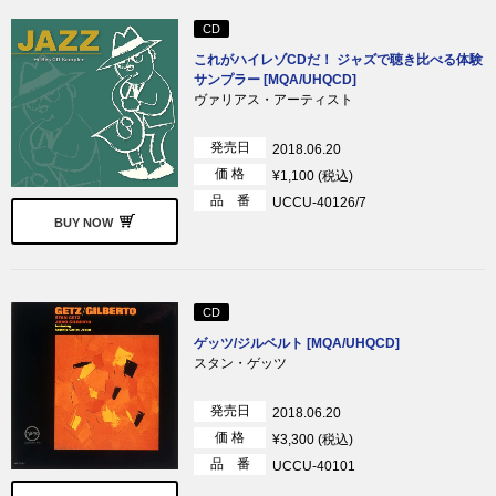
CD
これがハイレゾCDだ！ ジャズで聴き比べる体験
サンプラー [MQA/UHQCD]
ヴァリアス・アーティスト
発売日
2018.06.20
価 格
¥1,100 (税込)
品 番
UCCU-40126/7
BUY NOW
CD
ゲッツ/ジルベルト [MQA/UHQCD]
スタン・ゲッツ
発売日
2018.06.20
価 格
¥3,300 (税込)
品 番
UCCU-40101