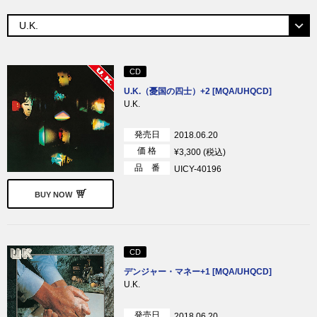
CD
U.K.（憂国の四士）+2 [MQA/UHQCD]
U.K.
発売日
2018.06.20
価 格
¥3,300 (税込)
品 番
UICY-40196
BUY NOW
CD
デンジャー・マネー+1 [MQA/UHQCD]
U.K.
発売日
2018.06.20