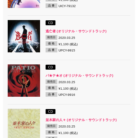
品 番
UICY-79132
CD
逃亡者 (オリジナル・サウンドトラック)
発売日
2020.03.25
価 格
¥1,100 (税込)
品 番
UPCY-9915
CD
パ★テ★オ (オリジナル・サウンドトラック)
発売日
2020.03.25
価 格
¥1,100 (税込)
品 番
UPCY-9916
CD
並木家の人々 (オリジナル・サウンドトラック)
発売日
2020.03.25
価 格
¥1,100 (税込)