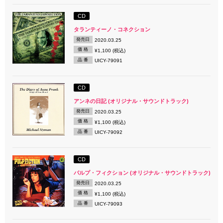
CD
タランティーノ・コネクション
発売日
2020.03.25
価 格
¥1,100 (税込)
品 番
UICY-79091
CD
アンネの日記 (オリジナル・サウンドトラック)
発売日
2020.03.25
価 格
¥1,100 (税込)
品 番
UICY-79092
CD
パルプ・フィクション (オリジナル・サウンドトラック)
発売日
2020.03.25
価 格
¥1,100 (税込)
品 番
UICY-79093