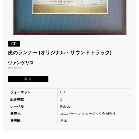
CD
炎のランナー (オリジナル・サウンドトラック)
ヴァンゲリス
Vangelis
限 定
フォーマット
CD
組み枚数
1
レーベル
Polydor
発売元
ユニバーサル ミュージック合同会社
発売国
日本