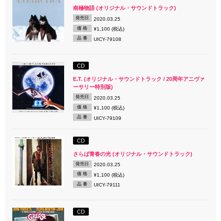
南極物語 (オリジナル・サウンドトラック)
発売日
2020.03.25
価 格
¥1,100 (税込)
品 番
UICY-79108
CD
E.T. (オリジナル・サウンドトラック / 20周年アニヴァ
ーサリー特別版)
発売日
2020.03.25
価 格
¥1,100 (税込)
品 番
UICY-79109
CD
さらば青春の光 (オリジナル・サウンドトラック)
発売日
2020.03.25
価 格
¥1,100 (税込)
品 番
UICY-79111
CD