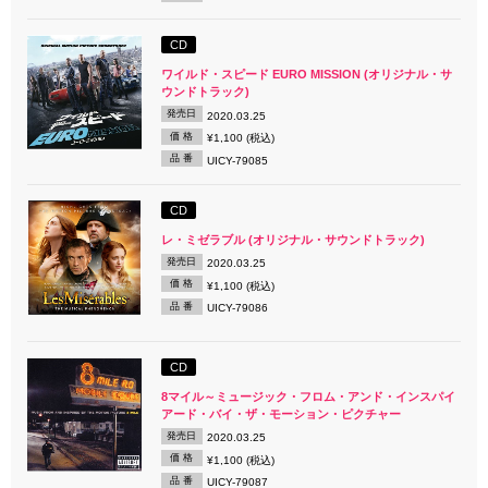
CD
ワイルド・スピード EURO MISSION (オリジナル・サ
ウンドトラック)
発売日
2020.03.25
価 格
¥1,100 (税込)
品 番
UICY-79085
CD
レ・ミゼラブル (オリジナル・サウンドトラック)
発売日
2020.03.25
価 格
¥1,100 (税込)
品 番
UICY-79086
CD
8マイル～ミュージック・フロム・アンド・インスパイ
アード・バイ・ザ・モーション・ピクチャー
発売日
2020.03.25
価 格
¥1,100 (税込)
品 番
UICY-79087