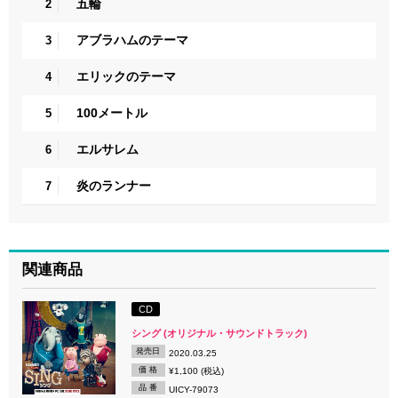
五輪
2
アブラハムのテーマ
3
エリックのテーマ
4
100メートル
5
エルサレム
6
炎のランナー
7
関連商品
CD
シング (オリジナル・サウンドトラック)
発売日
2020.03.25
価 格
¥1,100 (税込)
品 番
UICY-79073