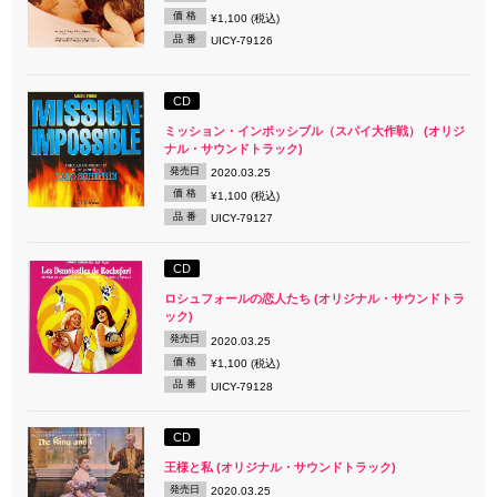
価 格
¥1,100 (税込)
品 番
UICY-79126
CD
ミッション・インポッシブル（スパイ大作戦） (オリジ
ナル・サウンドトラック)
発売日
2020.03.25
価 格
¥1,100 (税込)
品 番
UICY-79127
CD
ロシュフォールの恋人たち (オリジナル・サウンドトラ
ック)
発売日
2020.03.25
価 格
¥1,100 (税込)
品 番
UICY-79128
CD
王様と私 (オリジナル・サウンドトラック)
発売日
2020.03.25