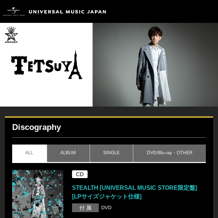
Discography
ALL
ALBUM
SINGLE
DVD/Blu-ray・OTHER
CD
STEALTH [UNIVERSAL MUSIC STORE限定盤]
[LPサイズジャケット仕様]
付 属
DVD