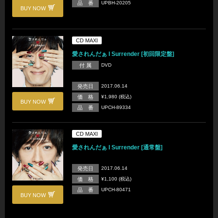
品 番
UPBH-20205
BUY NOW
CD MAXI
愛されんだぁ I Surrender [初回限定盤]
付 属
DVD
発売日
2017.06.14
価 格
¥1,980 (税込)
BUY NOW
品 番
UPCH-89334
CD MAXI
愛されんだぁ I Surrender [通常盤]
発売日
2017.06.14
価 格
¥1,100 (税込)
品 番
UPCH-80471
BUY NOW