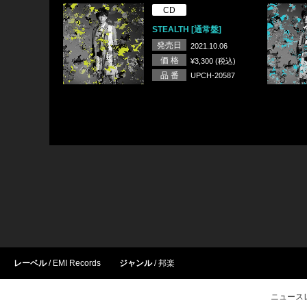
CD
STEALTH [通常盤]
発売日
2021.10.06
価 格
¥3,300 (税込)
品 番
UPCH-20587
レーベル
EMI Records
ジャンル
邦楽
ニュース