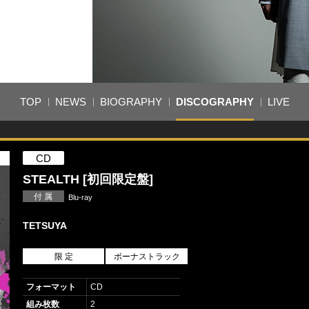
TOP
NEWS
BIOGRAPHY
DISCOGRAPHY
LIVE
CD
STEALTH [初回限定盤]
付 属
Blu-ray
TETSUYA
限 定
ボーナストラック
フォーマット
CD
組み枚数
2