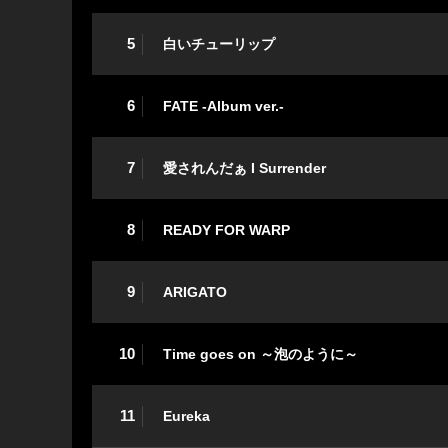
5
白いチューリップ
6
FATE -Album ver.-
7
愛されんだぁ I Surrender
8
READY FOR WARP
9
ARIGATO
10
Time goes on ～泡のように～
11
Eureka