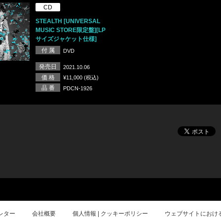
CD
STEALTH [UNIVERSAL
MUSIC STORE限定盤][LP
サイズジャケット仕様]
付 属
DVD
発売日
2021.10.06
価 格
¥11,000 (税込)
品 番
PDCN-1926
レター
会社概要
個人情報 | クッキーポリシー
ウェブサイトにおけ