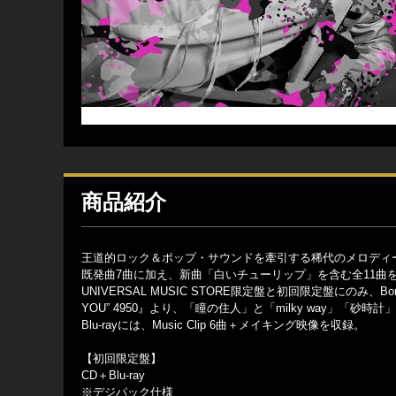
商品紹介
王道的ロック＆ポップ・サウンドを牽引する稀代のメロディーメーカー、
既発曲7曲に加え、新曲「白いチューリップ」を含む全11曲
UNIVERSAL MUSIC STORE限定盤と初回限定盤にのみ、Bon
YOU” 4950』より、「瞳の住人」と「milky way」「砂
Blu-rayには、Music Clip 6曲＋メイキング映像を収録。
【初回限定盤】
CD＋Blu-ray
※デジパック仕様