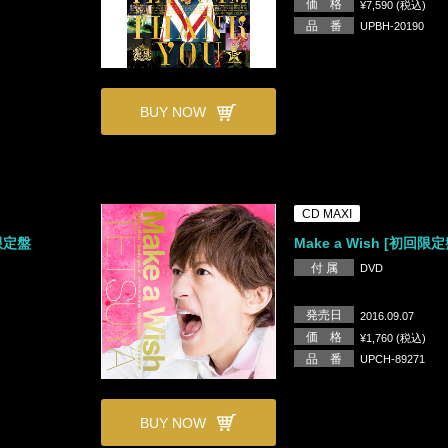
価 格
¥7,590 (税込)
品 番
UPBH-20190
BUY NOW
CD MAXI
量限定盤
Make a Wish [初回限定
付 属
DVD
発売日
2016.09.07
価 格
¥1,760 (税込)
品 番
UPCH-89271
BUY NOW