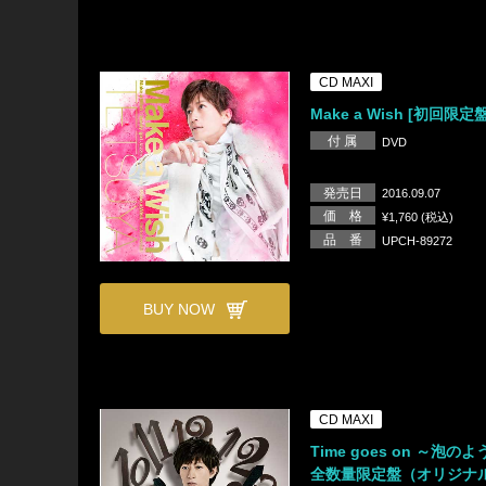
CD MAXI
Make a Wish [初回限定盤
付 属
DVD
発売日
2016.09.07
価 格
¥1,760 (税込)
品 番
UPCH-89272
BUY NOW
CD MAXI
Time goes on ～泡のよ
全数量限定盤（オリジナ