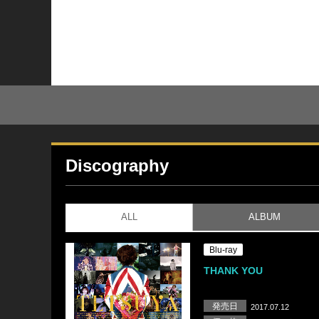
Discography
ALL
ALBUM
Blu-ray
THANK YOU
発売日
2017.07.12