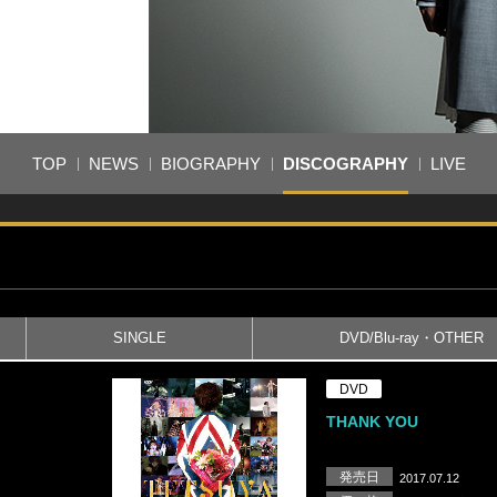
TOP
NEWS
BIOGRAPHY
DISCOGRAPHY
LIVE
SINGLE
DVD/Blu-ray・OTHER
DVD
THANK YOU
発売日
2017.07.12