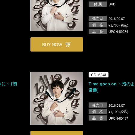
付 属
DVD
発売日
2016.09.07
価 格
¥1,760 (税込)
品 番
UPCH-89274
BUY NOW
CD MAXI
うに～ [初
Time goes on ～泡の
常盤]
発売日
2016.09.07
価 格
¥1,100 (税込)
品 番
UPCH-80437