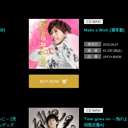
CD MAXI
B]
Make a Wish [通常盤]
発売日
2016.09.07
価 格
¥1,100 (税込)
品 番
UPCH-80436
BUY NOW
CD MAXI
うに～ [完
Time goes on ～泡の
ルグッズ
回限定盤A]