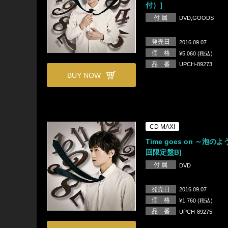
付）]
付 属
DVD,GOODS
発売日
2016.09.07
価 格
¥5,060 (税込)
品 番
UPCH-89273
BUY NOW
CD MAXI
Time goes on ～泡のよ
回限定盤B]
付 属
DVD
発売日
2016.09.07
価 格
¥1,760 (税込)
品 番
UPCH-89275