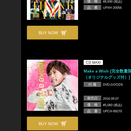
価 格
¥8,690 (税込)
品 番
UPXH-20056
BUY NOW
CD MAXI
Make a Wish [完全数
（オリジナルグッズ付）]
付 属
DVD,GOODS
発売日
2016.09.07
価 格
¥5,060 (税込)
品 番
UPCH-89270
BUY NOW