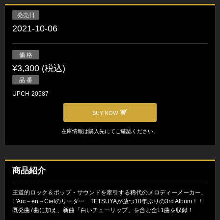
発売日
2021-10-06
価 格
¥3,300 (税込)
品 番
UPCH-20587
BUY NOW
在庫情報は購入先にてご確認ください。
商品紹介
王道的ロック＆ポップ・サウンドを牽引する稀代のメロディーメーカー、
L'Arc～en～Cielのリーダー TETSUYAが放つ10年ぶりの3rd Album！！
既発曲7曲に加え、新曲「白いチューリップ」を含む全11曲を収録！