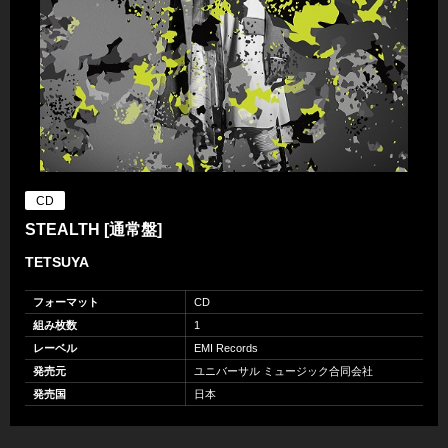
CD
STEALTH [通常盤]
TETSUYA
フォーマット
CD
組み枚数
1
レーベル
EMI Records
発売元
ユニバーサル ミュージック合同会社
発売国
日本