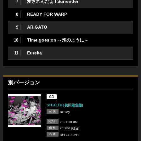
愛されんだぁ I Surrender
7
READY FOR WARP
8
ARIGATO
9
Time goes on ～泡のように～
10
Eureka
11
別バージョン
CD
STEALTH [初回限定盤]
付 属
Blu-ray
発売日
2021.10.06
価 格
¥5,280 (税込)
品 番
UPCH-29397