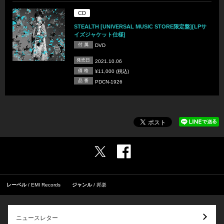
CD
STEALTH [UNIVERSAL MUSIC STORE限定盤][LPサ
イズジャケット仕様]
付 属
DVD
発売日
2021.10.06
価 格
¥11,000 (税込)
品 番
PDCN-1926
レーベル
EMI Records
ジャンル
邦楽
ニュースレター