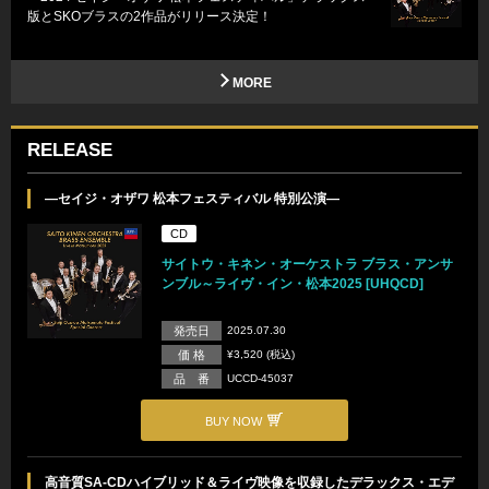
版とSKOブラスの2作品がリリース決定！
MORE
RELEASE
—セイジ・オザワ 松本フェスティバル 特別公演—
CD
サイトウ・キネン・オーケストラ ブラス・アンサ
ンブル～ライヴ・イン・松本2025 [UHQCD]
発売日
2025.07.30
価 格
¥3,520 (税込)
品 番
UCCD-45037
BUY NOW
高音質SA-CDハイブリッド＆ライヴ映像を収録したデラックス・エデ