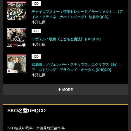
CD
チャイコフスキー：弦楽セレナード／モーツァルト：《ア
イネ・クライネ・ナハトムジーク》 他 [UHQCD]
小澤征爾
CD
ラヴェル：歌劇《こどもと魔法》 [UHQCD]
小澤征爾
CD
武満徹：ノヴェンバー・ステップス、エクリプス（蝕）、
ア・ストリング・アラウンド・オータム [UHQCD]
小澤征爾
MORE
SKO名盤UHQCD
SKO結成40周年・齋藤秀雄没後50年