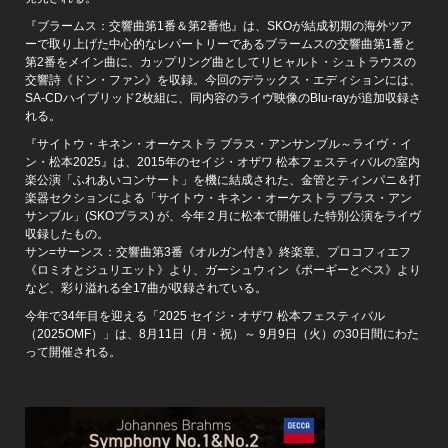
『ブラームス：交響曲第1番＆第2番他』は、SKOが結成初期の海外ツア
ーで取り上げた中心的なレパートリーであるブラームスの交響曲第1番と
第2番をメイン曲に、カップリング曲としてリヒャルト・シュトラウスの
交響詩《ドン・ファン》を収録。今回のデラックス・エディションには、
SA-CDハイブリッド2枚組に、同内容のライヴ映像のBlu-rayが追加収録さ
れる。
『サイトウ・キネン・オーケストラ ブラス・アンサンブル～ライヴ・イ
ン・松本2025』は、2015年のセイジ・オザワ 松本フェスティバルの室内
楽公演「ふれあいコンサート」を機に結成された、金管とティンパニ＆打
楽器セクションによる「サイトウ・キネン・オーケストラ ブラス・アン
サンブル」(SKOブラス) が、今年２月に松本で開催した特別公演をライヴ
収録したもの。
サン=サーンス：交響曲第3番《オルガン付き》終楽章、プロコフィエフ
《ロミオとジュリエット》より、ガーシュウィン《ポーギーとベス》より
など、彩り溢れる全17曲が収録されている。
今年で34年目を迎える「2025 セイジ・オザワ 松本フェスティバル
（2025OMF）」は、8月11日（月・祝）～ 9月9日（火）の30日間にわた
って開催される。