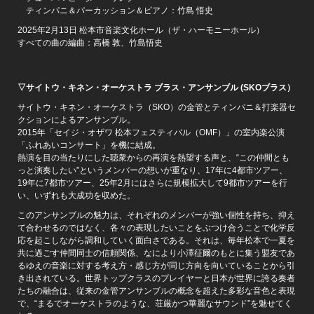
ティンパニ＆パーカッション＆ピアノ：竹島 悟史
2025年2月13日 松本市音楽文化ホール（ザ・ハーモニーホール）
すべての曲の編曲：高橋 敦、竹島悟史
▽サイトウ・キネン・オーケストラ ブラス・アンサンブル (SKOブラス）
サイトウ・キネン・オーケストラ（SKO）の金管とティンパニ＆打楽器セ
クションによるアンサンブル。
2015年「セイジ・オザワ 松本フェスティバル（OMF）」の室内楽公演
「ふれあいコンサート」を機に結成。
熱演を目の当たりにした聴衆からの再演を熱望する声と、“この仲間とも
っと演奏したい”というメンバーの想いが重なり、17年に4都市ツアー、
19年に7都市ツアー、25年2月にはさらに規模拡大して9都市ツアーを行
い、いずれも大成功を収めた。
このアンサンブルの魅力は、それぞれのメンバーが強い個性を持ち、抑え
て合わせるのではなく、各々の表現したいことをぶつけ合うことで化学反
応を起こしながら調和していく面白さである。それは、毎年松本で一夏を
共に過ごす仲間同士の信頼関係、なにより小澤征爾のもとに集う盟友であ
るゆえの音楽に対する考え方・感じ方が同じ方向を向いていることから引
き出されている。世界トップクラスのプレイヤーと日本が世界に誇る奏者
たちの融合は、従来の金管アンサンブルの概念を超えた多彩な音色と表現
で、“まるでオーケストラのような、荘厳かつ華麗なサウンド”を魅せてく