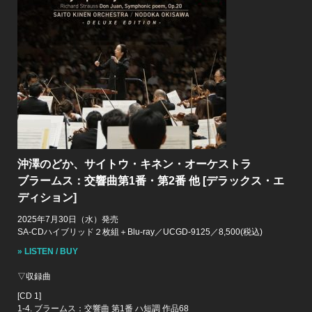
沖澤のどか、サイトウ・キネン・オーケストラ
ブラームス：交響曲第1番・第2番 他 [デラックス・エ
ディション]
2025年7月30日（水）発売
SA-CDハイブリッド２枚組＋Blu-ray／UCGD-9125／8,500(税込)
» LISTEN / BUY
▽収録曲
[CD 1]
1-4. ブラームス：交響曲 第1番 ハ短調 作品68