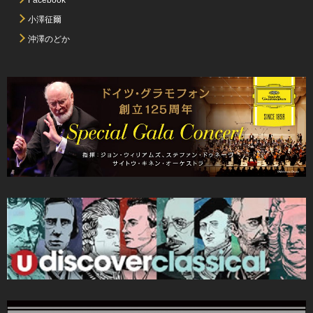
小澤征爾
沖澤のどか