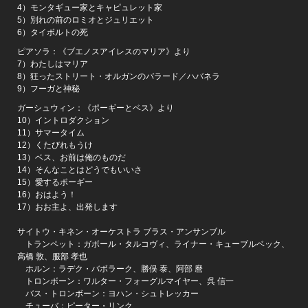
4）モンタギュー家とキャピュレット家
5）別れの前のロミオとジュリエット
6）タイボルトの死
ピアソラ：《ブエノスアイレスのマリア》より
7）わたしはマリア
8）狂ったストリート・オルガンのバラード／ハバネラ
9）フーガと神秘
ガーシュウィン：《ポーギーとベス》より
10）イントロダクション
11）サマータイム
12）くたびれもうけ
13）ベス、お前は俺のものだ
14）そんなことはどうでもいいさ
15）愛するポーギー
16）おはよう！
17）おお主よ、出発します
サイトウ・キネン・オーケストラ ブラス・アンサンブル
トランペット：ガボール・タルコヴィ、ライナー・キューブルベック、
高橋 敦、服部 孝也
ホルン：ラデク・バボラーク、勝俣 泰、阿部 麿
トロンボーン：ワルター・フォーグルマイヤー、呉 信一
バス・トロンボーン：ヨハン・シュトレッカー
チューバ：ピーター・リンク