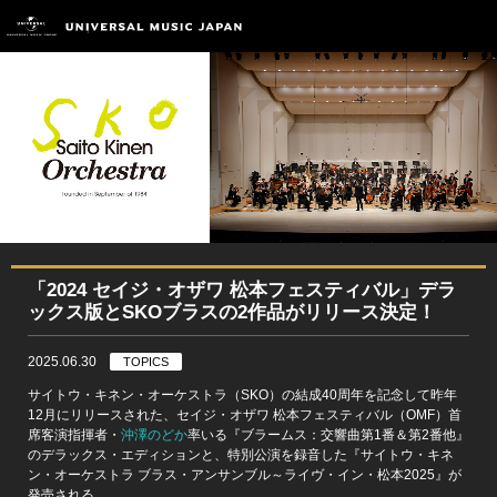
「2024 セイジ・オザワ 松本フェスティバル」デラ
ックス版とSKOブラスの2作品がリリース決定！
2025.06.30
TOPICS
サイトウ・キネン・オーケストラ（SKO）の結成40周年を記念して昨年
12月にリリースされた、セイジ・オザワ 松本フェスティバル（OMF）首
席客演指揮者・
沖澤のどか
率いる『ブラームス：交響曲第1番＆第2番他』
のデラックス・エディションと、特別公演を録音した『サイトウ・キネ
ン・オーケストラ ブラス・アンサンブル～ライヴ・イン・松本2025』が
発売される。