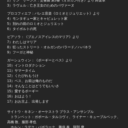
2）サン゠サーンス：交響曲 第3番《オルガン付き》より 終楽章
3）ラヴェル：亡き王女のためのパヴァーヌ
プロコフィエフ：バレエ音楽《ロミオとジュリエット》より
4）モンタギュー家とキャピュレット家
5）別れの前のロミオとジュリエット
6）タイボルトの死
ピアソラ：《ブエノスアイレスのマリア》より
7）わたしはマリア
8）狂ったストリート・オルガンのバラード／ハバネラ
9）フーガと神秘
ガーシュウィン：《ポーギーとベス》より
10）イントロダクション
11）サマータイム
12）くたびれもうけ
13）ベス、お前は俺のものだ
14）そんなことはどうでもいいさ
15）愛するポーギー
16）おはよう！
17）おお主よ、出発します
サイトウ・キネン・オーケストラ ブラス・アンサンブル
トランペット：ガボール・タルコヴィ、ライナー・キューブルベック、
高橋 敦、服部 孝也
ホルン：ラデク・バボラーク、勝俣 泰、阿部 麿