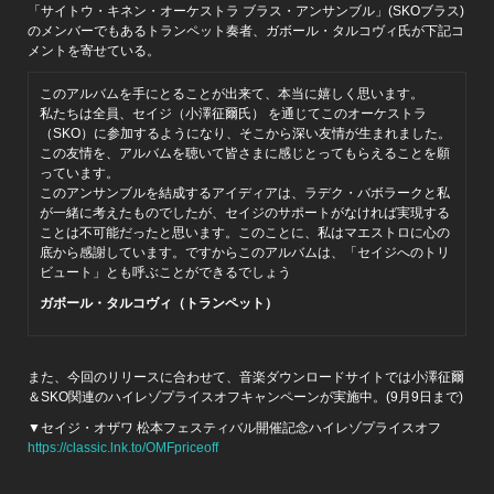
「サイトウ・キネン・オーケストラ ブラス・アンサンブル」(SKOブラス)
のメンバーでもあるトランペット奏者、ガボール・タルコヴィ氏が下記コ
メントを寄せている。
このアルバムを手にとることが出来て、本当に嬉しく思います。
私たちは全員、セイジ（小澤征爾氏） を通じてこのオーケストラ
（SKO）に参加するようになり、そこから深い友情が生まれました。
この友情を、アルバムを聴いて皆さまに感じとってもらえることを願
っています。
このアンサンブルを結成するアイディアは、ラデク・バボラークと私
が一緒に考えたものでしたが、セイジのサポートがなければ実現する
ことは不可能だったと思います。このことに、私はマエストロに心の
底から感謝しています。ですからこのアルバムは、「セイジへのトリ
ビュート」とも呼ぶことができるでしょう
ガボール・タルコヴィ（トランペット）
また、今回のリリースに合わせて、音楽ダウンロードサイトでは小澤征爾
＆SKO関連のハイレゾプライスオフキャンペーンが実施中。(9月9日まで)
▼セイジ・オザワ 松本フェスティバル開催記念ハイレゾプライスオフ
https://classic.lnk.to/OMFpriceoff