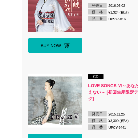
発売日
2016.03.02
価 格
¥1,324 (税込)
品 番
UPSY-5016
BUY NOW
CD
LOVE SONGS Ⅵ～あ
えない～ [初回生産限定
ク]
発売日
2015.11.25
価 格
¥3,300 (税込)
品 番
UPCY-9441