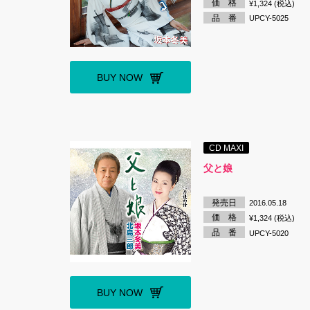
価 格
¥1,324 (税込)
品 番
UPCY-5025
BUY NOW
CD MAXI
父と娘
発売日
2016.05.18
価 格
¥1,324 (税込)
品 番
UPCY-5020
BUY NOW