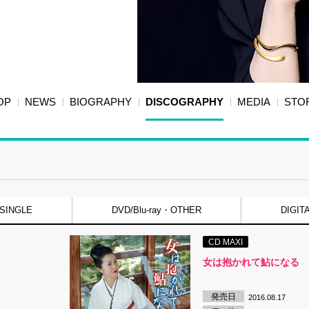
OP
NEWS
BIOGRAPHY
DISCOGRAPHY
MEDIA
STO
SINGLE
DVD/Blu-ray・OTHER
DIGIT
CD MAXI
女は抱かれて鮎になる
発売日
2016.08.17