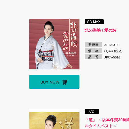
CD MAXI
北の海峡 / 愛の詩
発売日
2016.03.02
価 格
¥1,324 (税込)
品 番
UPCY-5016
BUY NOW
CD
「道」 ～坂本冬美30周
ルタイムベスト～