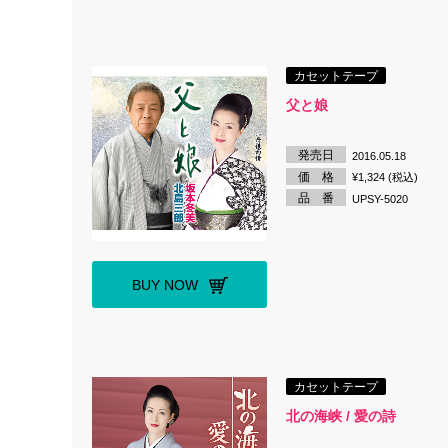
カセットテープ
父と娘
発売日
2016.05.18
価 格
¥1,324 (税込)
品 番
UPSY-5020
BUY NOW
カセットテープ
北の海峡 / 愛の詩