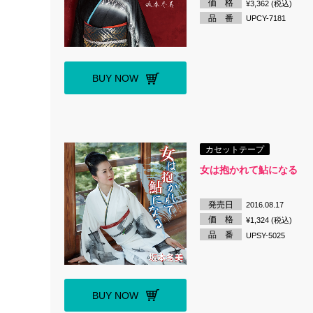
価 格
¥3,362 (税込)
品 番
UPCY-7181
BUY NOW
カセットテープ
女は抱かれて鮎になる
発売日
2016.08.17
価 格
¥1,324 (税込)
品 番
UPSY-5025
BUY NOW