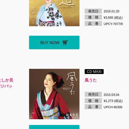
発売日
2016.01.20
価 格
¥3,565 (税込)
品 番
UPCY-7077/8
BUY NOW
CD MAXI
なたしか見
風うた
デジパッ
発売日
2015.03.04
価 格
¥1,273 (税込)
品 番
UPCH-80395