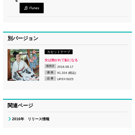
4
別バージョン
カセットテープ
女は抱かれて鮎になる
発売日
2016.08.17
価 格
¥1,324 (税込)
品 番
UPSY-5025
関連ページ
2016年 リリース情報