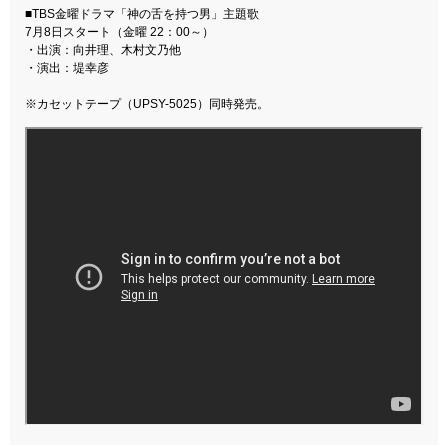
■TBS金曜ドラマ「神の舌を持つ男」主題歌
7月8日スタート（金曜 22：00～）
・出演：向井理、木村文乃他
・演出：堤幸彦
※カセットテープ（UPSY-5025）同時発売。