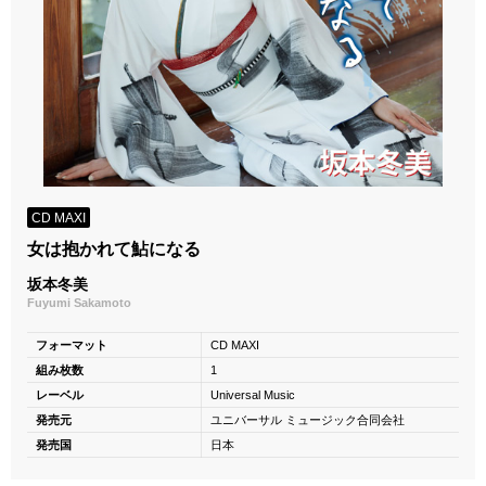
CD MAXI
女は抱かれて鮎になる
坂本冬美
Fuyumi Sakamoto
フォーマット
CD MAXI
組み枚数
1
レーベル
Universal Music
発売元
ユニバーサル ミュージック合同会社
発売国
日本