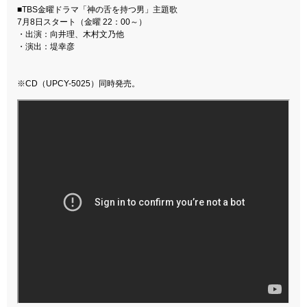
■TBS金曜ドラマ「神の舌を持つ男」主題歌
7月8日スタート（金曜 22：00～）
・出演：向井理、木村文乃他
・演出：堤幸彦
※CD（UPCY-5025）同時発売。