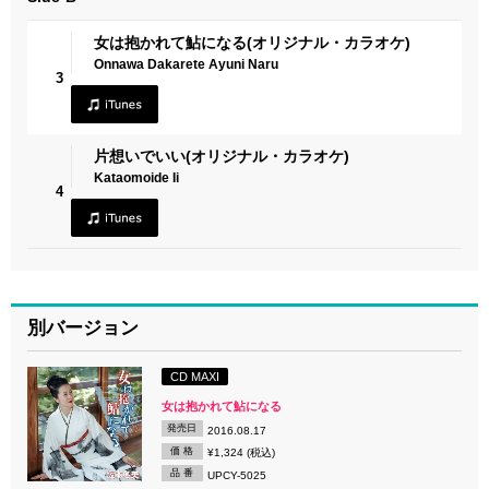
女は抱かれて鮎になる(オリジナル・カラオケ)
Onnawa Dakarete Ayuni Naru
3
片想いでいい(オリジナル・カラオケ)
Kataomoide Ii
4
別バージョン
CD MAXI
女は抱かれて鮎になる
発売日
2016.08.17
価 格
¥1,324 (税込)
品 番
UPCY-5025