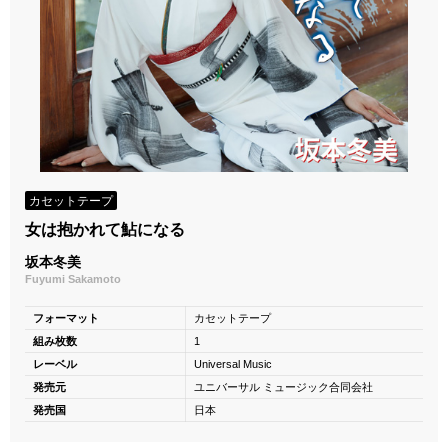
カセットテープ
女は抱かれて鮎になる
坂本冬美
Fuyumi Sakamoto
フォーマット
カセットテープ
組み枚数
1
レーベル
Universal Music
発売元
ユニバーサル ミュージック合同会社
発売国
日本