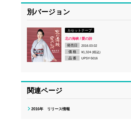
別バージョン
カセットテープ
北の海峡 / 愛の詩
発売日
2016.03.02
価 格
¥1,324 (税込)
品 番
UPSY-5016
関連ページ
2016年 リリース情報