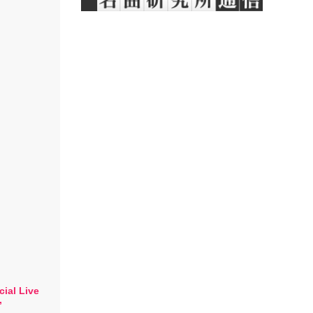
ial Live
”