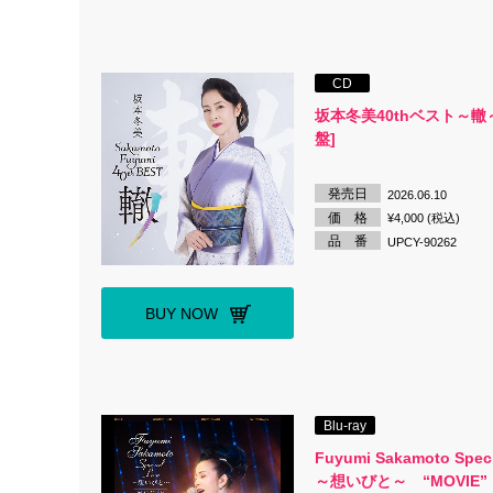
CD
坂本冬美40thベスト～轍～
盤]
発売日
2026.06.10
価 格
¥4,000 (税込)
品 番
UPCY-90262
BUY NOW
Blu-ray
Fuyumi Sakamoto Speci
～想いびと～ “MOVIE”