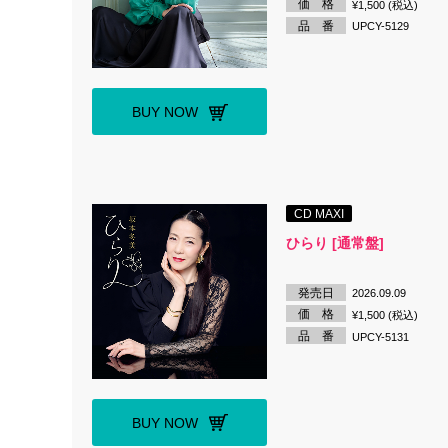
価 格
¥1,500 (税込)
品 番
UPCY-5129
BUY NOW
CD MAXI
ひらり [通常盤]
発売日
2026.09.09
価 格
¥1,500 (税込)
品 番
UPCY-5131
BUY NOW