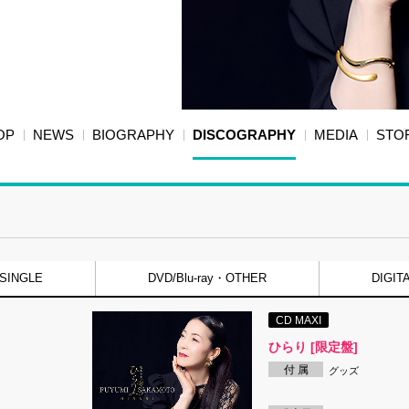
OP
NEWS
BIOGRAPHY
DISCOGRAPHY
MEDIA
STO
SINGLE
DVD/Blu-ray・OTHER
DIGIT
CD MAXI
ひらり [限定盤]
付 属
グッズ