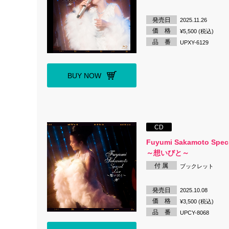
発売日
2025.11.26
価 格
¥5,500 (税込)
品 番
UPXY-6129
BUY NOW
CD
Fuyumi Sakamoto Speci
～想いびと～
付 属
ブックレット
発売日
2025.10.08
価 格
¥3,500 (税込)
品 番
UPCY-8068