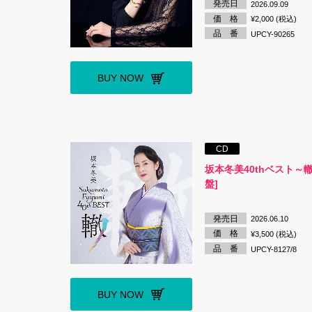
発売日
2026.09.09
価 格
¥2,000 (税込)
品 番
UPCY-90265
BUY NOW
CD
坂本冬美40thベスト～轍
盤]
発売日
2026.06.10
価 格
¥3,500 (税込)
品 番
UPCY-8127/8
BUY NOW