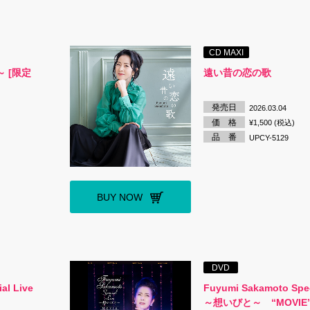
CD MAXI
 [限定
遠い昔の恋の歌
発売日
2026.03.04
価 格
¥1,500 (税込)
品 番
UPCY-5129
BUY NOW
DVD
al Live
Fuyumi Sakamoto Spec
～想いびと～ “MOVIE