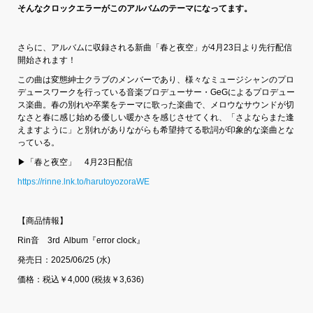
そんなクロックエラーがこのアルバムのテーマになってます。
さらに、アルバムに収録される新曲「春と夜空」が4月23日より先行配信
開始されます！
この曲は変態紳士クラブのメンバーであり、様々なミュージシャンのプロ
デュースワークを行っている音楽プロデューサー・GeGによるプロデュー
ス楽曲。春の別れや卒業をテーマに歌った楽曲で、メロウなサウンドが切
なさと春に感じ始める優しい暖かさを感じさせてくれ、「さよならまた逢
えますように」と別れがありながらも希望持てる歌詞が印象的な楽曲とな
っている。
▶「春と夜空」 4月23日配信
https://rinne.lnk.to/harutoyozoraWE
【商品情報】
Rin音 3rd Album『error clock』
発売日：2025/06/25 (水)
価格：税込￥4,000 (税抜￥3,636)