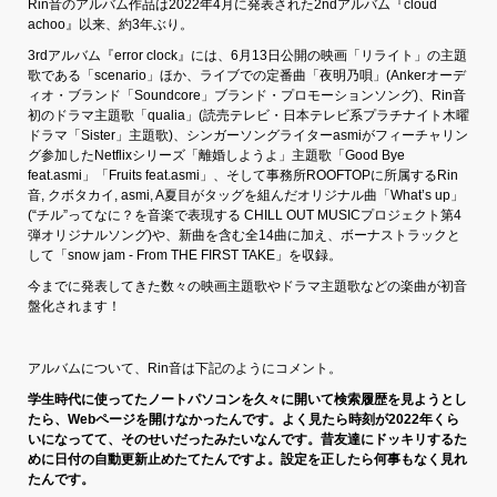
Rin音のアルバム作品は2022年4月に発表された2ndアルバム『cloud
achoo』以来、約3年ぶり。
3rdアルバム『error clock』には、6月13日公開の映画「リライト」の主題
歌である「scenario」ほか、ライブでの定番曲「夜明乃唄」(Ankerオーデ
ィオ・ブランド「Soundcore」ブランド・プロモーションソング)、Rin音
初のドラマ主題歌「qualia」(読売テレビ・日本テレビ系プラチナイト木曜
ドラマ「Sister」主題歌)、シンガーソングライターasmiがフィーチャリン
グ参加したNetflixシリーズ「離婚しようよ」主題歌「Good Bye
feat.asmi」「Fruits feat.asmi」、そして事務所ROOFTOPに所属するRin
音, クボタカイ, asmi, A夏目がタッグを組んだオリジナル曲「What’s up」
(“チル”ってなに？を音楽で表現する CHILL OUT MUSICプロジェクト第4
弾オリジナルソング)や、新曲を含む全14曲に加え、ボーナストラックと
して「snow jam - From THE FIRST TAKE」を収録。
今までに発表してきた数々の映画主題歌やドラマ主題歌などの楽曲が初音
盤化されます！
アルバムについて、Rin音は下記のようにコメント。
学生時代に使ってたノートパソコンを久々に開いて検索履歴を見ようとし
たら、Webページを開けなかったんです。よく見たら時刻が2022年くら
いになってて、そのせいだったみたいなんです。昔友達にドッキリするた
めに日付の自動更新止めたてたんですよ。設定を正したら何事もなく見れ
たんです。