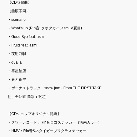
【CD収録曲】
（曲順不同）
・scenario
・What’s up (Rin音, クボタカイ, asmi, A夏目)
・Good Bye feat. asmi
・Fruits feat. asmi
・夜明乃唄
・qualia
・箒星飴店
・春と夜空
・ボーナストラック snow jam - From THE FIRST TAKE
他、全14曲収録（予定）
【CDショップオリジナル特典】
・タワーレコード：Rin音ロゴステッカー（湘南カラー）
・HMV：Rin音&ネタイガープリクラステッカー