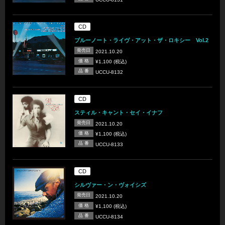
CD
ブルーノート・ライヴ・アット・ザ・ロキシー Vol.2
発売日
2021.10.20
価 格
¥1,100 (税込)
品 番
UCCU-8132
CD
スティル・キャント・セイ・イナフ
発売日
2021.10.20
価 格
¥1,100 (税込)
品 番
UCCU-8133
CD
シルヴァー・ン・ヴォイシズ
発売日
2021.10.20
価 格
¥1,100 (税込)
品 番
UCCU-8134