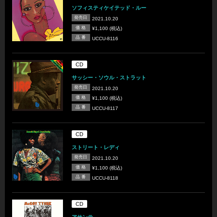
ソフィスティケイテッド・ルー
発売日
2021.10.20
価 格
¥1,100 (税込)
品 番
UCCU-8116
CD
サッシー・ソウル・ストラット
発売日
2021.10.20
価 格
¥1,100 (税込)
品 番
UCCU-8117
CD
ストリート・レディ
発売日
2021.10.20
価 格
¥1,100 (税込)
品 番
UCCU-8118
CD