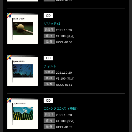
CD
ソリッド+1
発売日
2021.10.20
価 格
¥1,100 (税込)
品 番
UCCU-8160
CD
チャント
発売日
2021.10.20
価 格
¥1,100 (税込)
品 番
UCCU-8161
CD
コンシクエンス（帰結）
発売日
2021.10.20
価 格
¥1,100 (税込)
品 番
UCCU-8162