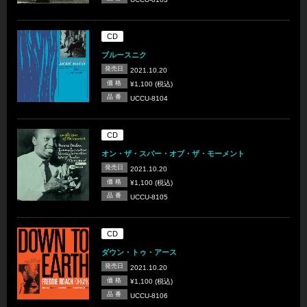
CD
ブルースニク
発売日
2021.10.20
価 格
¥1,100 (税込)
品 番
UCCU-8104
CD
オン・ザ・スパー・オブ・ザ・モーメント
発売日
2021.10.20
価 格
¥1,100 (税込)
品 番
UCCU-8105
CD
ダウン・トゥ・アース
発売日
2021.10.20
価 格
¥1,100 (税込)
品 番
UCCU-8106