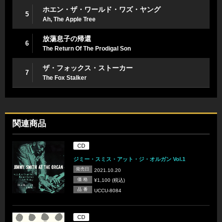
ホエン・ザ・ワールド・ワズ・ヤング
5
Ah, The Apple Tree
放蕩息子の帰還
6
The Return Of The Prodigal Son
ザ・フォックス・ストーカー
7
The Fox Stalker
関連商品
CD
ジミー・スミス・アット・ジ・オルガン Vol.1
発売日
2021.10.20
価 格
¥1,100 (税込)
品 番
UCCU-8084
CD