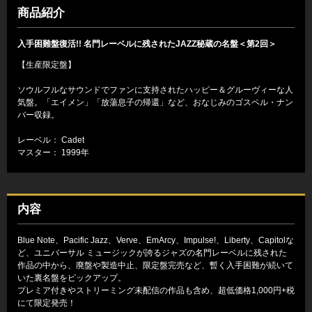
商品紹介
入手困難盤復活!! 名門レーベルに残されたJAZZ秘蔵の名盤＜第2回＞
【生産限定盤】
ソウルフルなサウンドでファンに支持されたハッピー＆グルーヴィーな人
気盤。「エイメン」「放蕩息子の帰還」など、おなじみのゴスペル・ナン
バー収録。
レーベル： Cadet
マスター： 1999年
内容
Blue Note、Pacific Jazz、Verve、EmArcy、Impulse!、Liberty、Capitolな
ど、ユニバーサル ミュージックが誇るジャズの名門レーベルに残された
作品の中から、廃盤や製造中止、限定盤完売など、暫く入手困難が続いて
いた裏名盤をピックアップ。
プレミア付きやストリーミング未配信の作品も含め、超低価格1,000円+税
にて限定発売！