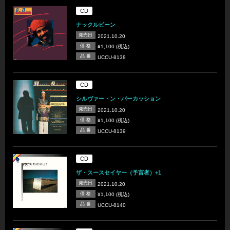
CD
ナックルビーン
発売日
2021.10.20
価 格
¥1,100 (税込)
品 番
UCCU-8138
CD
シルヴァー・ン・パーカッション
発売日
2021.10.20
価 格
¥1,100 (税込)
品 番
UCCU-8139
CD
ザ・スースセイヤー（予言者）+1
発売日
2021.10.20
価 格
¥1,100 (税込)
品 番
UCCU-8140