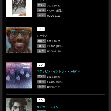
アサンテ
発売日
2021.10.20
価 格
¥1,100 (税込)
品 番
UCCU-8119
CD
シーラス
発売日
2021.10.20
価 格
¥1,100 (税込)
品 番
UCCU-8120
CD
ステッピン・イントゥ・トゥモロー
発売日
2021.10.20
価 格
¥1,100 (税込)
品 番
UCCU-8121
CD
リンガー・レイン