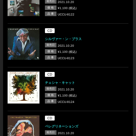
発売日
2021.10.20
価 格
¥1,100 (税込)
品 番
UCCU-8122
CD
シルヴァー・ン・ブラス
発売日
2021.10.20
価 格
¥1,100 (税込)
品 番
UCCU-8123
CD
チェシャ・キャット
発売日
2021.10.20
価 格
¥1,100 (税込)
品 番
UCCU-8124
CD
ペレグリネーションズ
発売日
2021.10.20