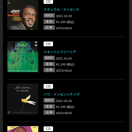
CD
ナチュラル・エッセンス
発売日
2021.10.20
価 格
¥1,100 (税込)
品 番
UCCU-8113
CD
スキッツォフリーニア
発売日
2021.10.20
価 格
¥1,100 (税込)
品 番
UCCU-8114
CD
ハウ・インセンシティヴ
発売日
2021.10.20
価 格
¥1,100 (税込)
品 番
UCCU-8115
CD