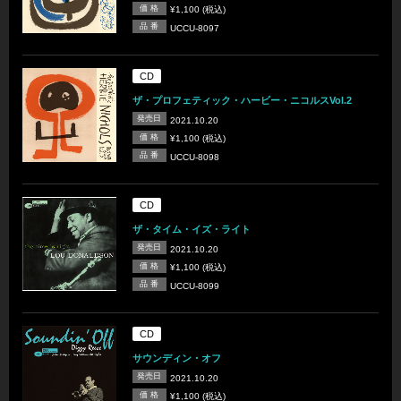
価 格
¥1,100 (税込)
品 番
UCCU-8097
CD
ザ・プロフェティック・ハービー・ニコルスVol.2
発売日
2021.10.20
価 格
¥1,100 (税込)
品 番
UCCU-8098
CD
ザ・タイム・イズ・ライト
発売日
2021.10.20
価 格
¥1,100 (税込)
品 番
UCCU-8099
CD
サウンディン・オフ
発売日
2021.10.20
価 格
¥1,100 (税込)