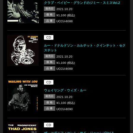
クラブ・ベイビー・グランドのジミー・スミスVol.2
発売日
2021.10.20
価 格
¥1,100 (税込)
品 番
UCCU-8088
CD
ルー・ドナルドソン・カルテット・クインテット・セク
ステット
発売日
2021.10.20
価 格
¥1,100 (税込)
品 番
UCCU-8089
CD
ウェイリング・ウィズ・ルー
発売日
2021.10.20
価 格
¥1,100 (税込)
品 番
UCCU-8090
CD