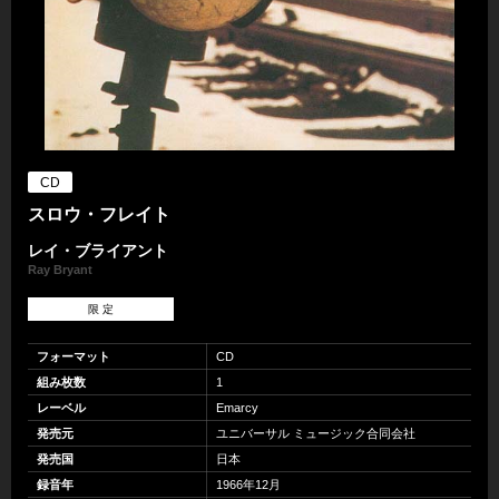
CD
スロウ・フレイト
レイ・ブライアント
Ray Bryant
限 定
フォーマット
CD
組み枚数
1
レーベル
Emarcy
発売元
ユニバーサル ミュージック合同会社
発売国
日本
録音年
1966年12月