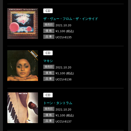
CD
ザ・ヴュー・フロム・ザ・インサイド
発売日
2021.10.20
価 格
¥1,100 (税込)
品 番
UCCU-8135
CD
マキシ
発売日
2021.10.20
価 格
¥1,100 (税込)
品 番
UCCU-8136
CD
トーン・タントラム
発売日
2021.10.20
価 格
¥1,100 (税込)
品 番
UCCU-8137