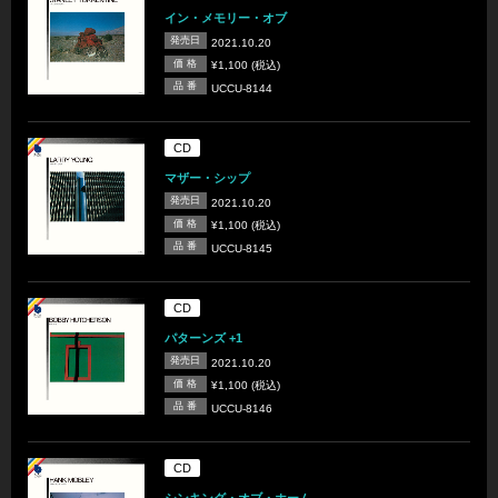
イン・メモリー・オブ
発売日
2021.10.20
価 格
¥1,100 (税込)
品 番
UCCU-8144
CD
マザー・シップ
発売日
2021.10.20
価 格
¥1,100 (税込)
品 番
UCCU-8145
CD
パターンズ +1
発売日
2021.10.20
価 格
¥1,100 (税込)
品 番
UCCU-8146
CD