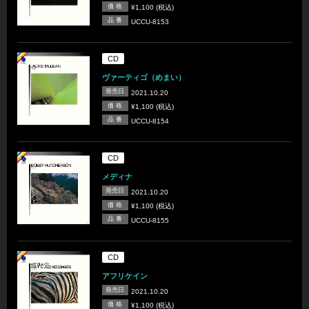
価 格
¥1,100 (税込)
品 番
UCCU-8153
CD
ヴァーティゴ（めまい）
発売日
2021.10.20
価 格
¥1,100 (税込)
品 番
UCCU-8154
CD
メディナ
発売日
2021.10.20
価 格
¥1,100 (税込)
品 番
UCCU-8155
CD
アフリケイン
発売日
2021.10.20
価 格
¥1,100 (税込)