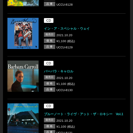
品 番
UCCU-8128
CD
イン・ア・スペシャル・ウェイ
発売日
2021.10.20
価 格
¥1,100 (税込)
品 番
UCCU-8129
CD
バーバラ・キャロル
発売日
2021.10.20
価 格
¥1,100 (税込)
品 番
UCCU-8130
CD
ブルーノート・ライヴ・アット・ザ・ロキシー Vol.1
発売日
2021.10.20
価 格
¥1,100 (税込)
品 番
UCCU-8131