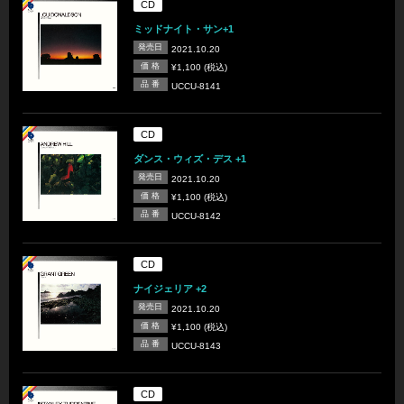
CD
ミッドナイト・サン+1
発売日
2021.10.20
価 格
¥1,100 (税込)
品 番
UCCU-8141
CD
ダンス・ウィズ・デス +1
発売日
2021.10.20
価 格
¥1,100 (税込)
品 番
UCCU-8142
CD
ナイジェリア +2
発売日
2021.10.20
価 格
¥1,100 (税込)
品 番
UCCU-8143
CD