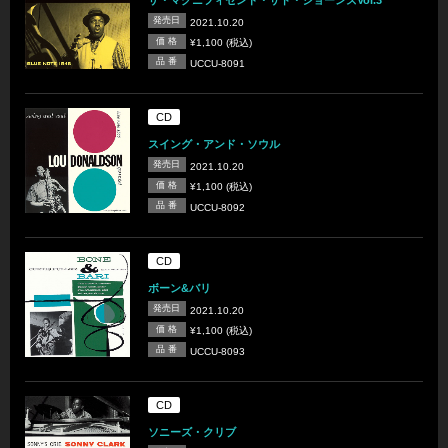
ザ・マグニフィセント・サド・ジョーンズVol.3
発売日
2021.10.20
価 格
¥1,100 (税込)
品 番
UCCU-8091
CD
スイング・アンド・ソウル
発売日
2021.10.20
価 格
¥1,100 (税込)
品 番
UCCU-8092
CD
ボーン&バリ
発売日
2021.10.20
価 格
¥1,100 (税込)
品 番
UCCU-8093
CD
ソニーズ・クリブ