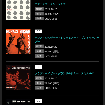
パターンズ・イン・ジャズ
発売日
2021.10.20
価 格
¥1,100 (税込)
品 番
UCCU-8085
CD
ホレス・シルヴァー・トリオ＆アート・ブレイキー、サ
ブー
発売日
2021.10.20
価 格
¥1,100 (税込)
品 番
UCCU-8086
CD
クラブ・ベイビー・グランドのジミー・スミスVol,1
発売日
2021.10.20
価 格
¥1,100 (税込)
品 番
UCCU-8087
CD