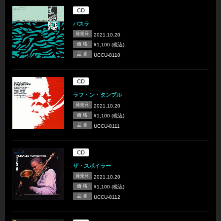
CD
バスラ
発売日
2021.10.20
価 格
¥1,100 (税込)
品 番
UCCU-8110
CD
ラフ・ン・タンブル
発売日
2021.10.20
価 格
¥1,100 (税込)
品 番
UCCU-8111
CD
ザ・スポイラー
発売日
2021.10.20
価 格
¥1,100 (税込)
品 番
UCCU-8112