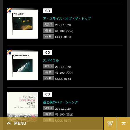
CD
ア・スライス・オブ・ザ・トップ
発売日
2021.10.20
価 格
¥1,100 (税込)
品 番
UCCU-8163
CD
スパイラル
発売日
2021.10.20
価 格
¥1,100 (税込)
品 番
UCCU-8164
CD
昼と夜のバド・シャンク
発売日
2021.10.20
価 格
¥1,100 (税込)
品 番
UCCU-8165
MENU