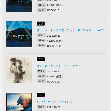
2021.10.20
価 格
¥1,100 (税込)
品 番
UCCU-8131
CD
ブルーノート・ライヴ・アット・ザ・ロキシー Vol.2
発売日
2021.10.20
価 格
¥1,100 (税込)
品 番
UCCU-8132
CD
スティル・キャント・セイ・イナフ
発売日
2021.10.20
価 格
¥1,100 (税込)
品 番
UCCU-8133
CD
シルヴァー・ン・ヴォイシズ
発売日
2021.10.20