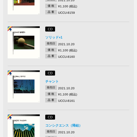
2021.10.20
価 格
¥1,100 (税込)
品 番
UCCU-8159
CD
ソリッド+1
発売日
2021.10.20
価 格
¥1,100 (税込)
品 番
UCCU-8160
CD
チャント
発売日
2021.10.20
価 格
¥1,100 (税込)
品 番
UCCU-8161
CD
コンシクエンス（帰結）
発売日
2021.10.20