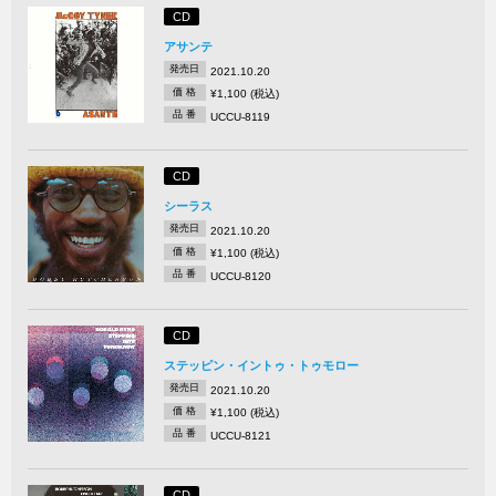
CD
アサンテ
発売日
2021.10.20
価 格
¥1,100 (税込)
品 番
UCCU-8119
CD
シーラス
発売日
2021.10.20
価 格
¥1,100 (税込)
品 番
UCCU-8120
CD
ステッピン・イントゥ・トゥモロー
発売日
2021.10.20
価 格
¥1,100 (税込)
品 番
UCCU-8121
CD