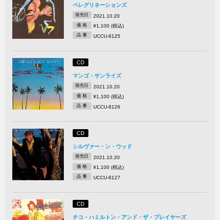
ペレグリネーションズ
発売日
2021.10.20
価 格
¥1,100 (税込)
品 番
UCCU-8125
CD
マンゴ・サンライズ
発売日
2021.10.20
価 格
¥1,100 (税込)
品 番
UCCU-8126
CD
シルヴァー・ン・ウッド
発売日
2021.10.20
価 格
¥1,100 (税込)
品 番
UCCU-8127
CD
チコ・ハミルトン・アンド・ザ・プレイヤーズ