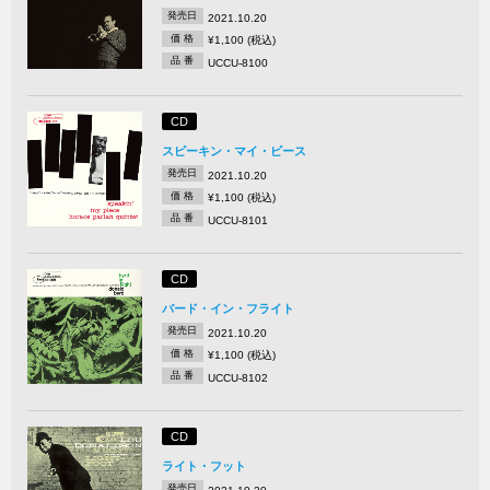
発売日
2021.10.20
価 格
¥1,100 (税込)
品 番
UCCU-8100
CD
スピーキン・マイ・ピース
発売日
2021.10.20
価 格
¥1,100 (税込)
品 番
UCCU-8101
CD
バード・イン・フライト
発売日
2021.10.20
価 格
¥1,100 (税込)
品 番
UCCU-8102
CD
ライト・フット
発売日