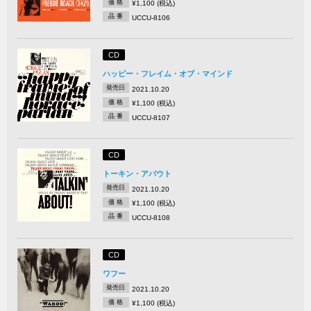
価 格
¥1,100 (税込)
品 番
UCCU-8106
CD
ハッピー・フレイム・オブ・マインド
発売日
2021.10.20
価 格
¥1,100 (税込)
品 番
UCCU-8107
CD
トーキン・アバウト
発売日
2021.10.20
価 格
¥1,100 (税込)
品 番
UCCU-8108
CD
ワフー
発売日
2021.10.20
価 格
¥1,100 (税込)