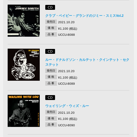
CD
クラブ・ベイビー・グランドのジミー・スミスVol.2
発売日
2021.10.20
価 格
¥1,100 (税込)
品 番
UCCU-8088
CD
ルー・ドナルドソン・カルテット・クインテット・セク
ステット
発売日
2021.10.20
価 格
¥1,100 (税込)
品 番
UCCU-8089
CD
ウェイリング・ウィズ・ルー
発売日
2021.10.20
価 格
¥1,100 (税込)
品 番
UCCU-8090