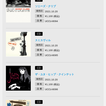
ソニーズ・クリブ
発売日
2021.10.20
価 格
¥1,100 (税込)
品 番
UCCU-8094
CD
スミスヴィル
発売日
2021.10.20
価 格
¥1,100 (税込)
品 番
UCCU-8095
CD
ザ・ユタ・ヒップ・クインテット
発売日
2021.10.20
価 格
¥1,100 (税込)
品 番
UCCU-8096
CD