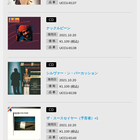
品 番
UCCU-8137
CD
ナックルビーン
発売日
2021.10.20
価 格
¥1,100 (税込)
品 番
UCCU-8138
CD
シルヴァー・ン・パーカッション
発売日
2021.10.20
価 格
¥1,100 (税込)
品 番
UCCU-8139
CD
ザ・スースセイヤー（予言者）+1
発売日
2021.10.20
価 格
¥1,100 (税込)
品 番
UCCU-8140