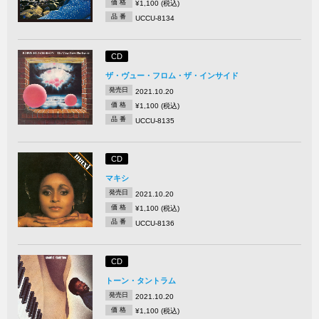
価 格
¥1,100 (税込)
品 番
UCCU-8134
CD
ザ・ヴュー・フロム・ザ・インサイド
発売日
2021.10.20
価 格
¥1,100 (税込)
品 番
UCCU-8135
CD
マキシ
発売日
2021.10.20
価 格
¥1,100 (税込)
品 番
UCCU-8136
CD
トーン・タントラム
発売日
2021.10.20
価 格
¥1,100 (税込)