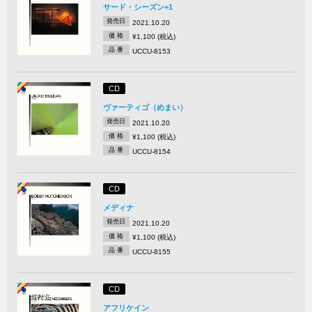
サード・シーズン+1
発売日
2021.10.20
価 格
¥1,100 (税込)
品 番
UCCU-8153
CD
ヴァーティゴ（めまい）
発売日
2021.10.20
価 格
¥1,100 (税込)
品 番
UCCU-8154
CD
メディナ
発売日
2021.10.20
価 格
¥1,100 (税込)
品 番
UCCU-8155
CD
アフリケイン