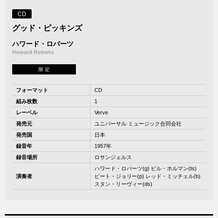
CD
グッド・ピッキンズ
ハワード・ロバーツ
Howard Roberts
限 定
フォーマット
CD
組み枚数
1
レーベル
Verve
発売元
ユニバーサル ミュージック合同会社
発売国
日本
録音年
1957年
録音場所
ロサンジェルス
ハワード・ロバーツ(g) ビル・ホルマン(ts)
演奏者
ピート・ジョリー(p) レッド・ミッチェル(b)
スタン・リーヴィー(ds)