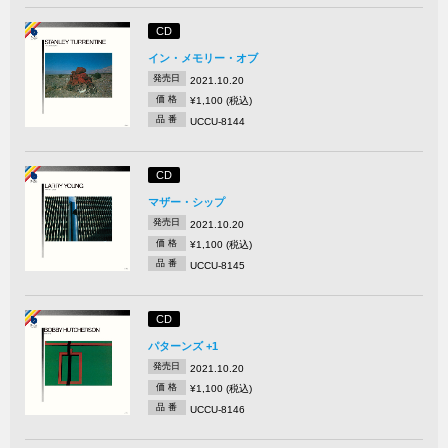
CD
イン・メモリー・オブ
発売日
2021.10.20
価 格
¥1,100 (税込)
品 番
UCCU-8144
CD
マザー・シップ
発売日
2021.10.20
価 格
¥1,100 (税込)
品 番
UCCU-8145
CD
パターンズ +1
発売日
2021.10.20
価 格
¥1,100 (税込)
品 番
UCCU-8146