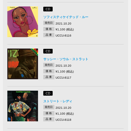
CD
ソフィスティケイテッド・ルー
発売日
2021.10.20
価 格
¥1,100 (税込)
品 番
UCCU-8116
CD
サッシー・ソウル・ストラット
発売日
2021.10.20
価 格
¥1,100 (税込)
品 番
UCCU-8117
CD
ストリート・レディ
発売日
2021.10.20
価 格
¥1,100 (税込)
品 番
UCCU-8118