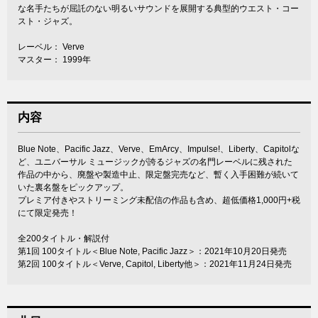
な名手たちが屈託のない明るいサウンドを展開する典型的ウエスト・コー
スト・ジャズ。
レーベル： Verve
マスター： 1999年
内容
Blue Note、Pacific Jazz、Verve、EmArcy、Impulse!、Liberty、Capitolな
ど、ユニバーサル ミュージックが誇るジャズの名門レーベルに残された
作品の中から、廃盤や製造中止、限定盤完売など、暫く入手困難が続いて
いた裏名盤をピックアップ。
プレミア付きやストリーミング未配信の作品も含め、超低価格1,000円+税
にて限定発売！
全200タイトル・解説付
第1回 100タイトル＜Blue Note, Pacific Jazz＞：2021年10月20日発売
第2回 100タイトル＜Verve, Capitol, Liberty他＞：2021年11月24日発売