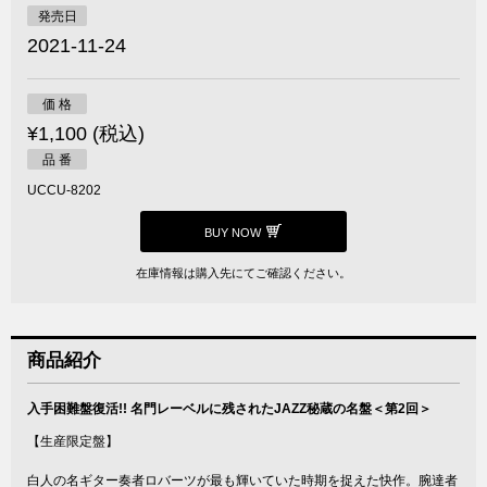
発売日
2021-11-24
価 格
¥1,100 (税込)
品 番
UCCU-8202
BUY NOW
在庫情報は購入先にてご確認ください。
商品紹介
入手困難盤復活!! 名門レーベルに残されたJAZZ秘蔵の名盤＜第2回＞
【生産限定盤】
白人の名ギター奏者ロバーツが最も輝いていた時期を捉えた快作。腕達者