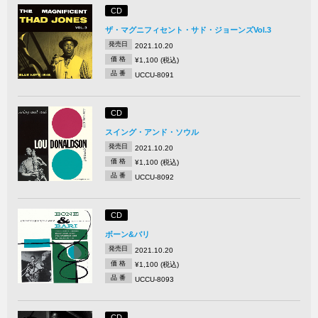
CD
ザ・マグニフィセント・サド・ジョーンズVol.3
発売日
2021.10.20
価 格
¥1,100 (税込)
品 番
UCCU-8091
CD
スイング・アンド・ソウル
発売日
2021.10.20
価 格
¥1,100 (税込)
品 番
UCCU-8092
CD
ボーン&バリ
発売日
2021.10.20
価 格
¥1,100 (税込)
品 番
UCCU-8093
CD