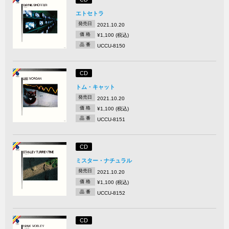
エトセトラ
発売日
2021.10.20
価 格
¥1,100 (税込)
品 番
UCCU-8150
CD
トム・キャット
発売日
2021.10.20
価 格
¥1,100 (税込)
品 番
UCCU-8151
CD
ミスター・ナチュラル
発売日
2021.10.20
価 格
¥1,100 (税込)
品 番
UCCU-8152
CD