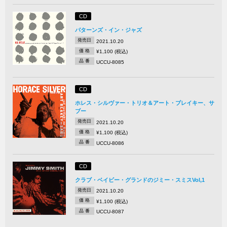
CD
パターンズ・イン・ジャズ
発売日
2021.10.20
価 格
¥1,100 (税込)
品 番
UCCU-8085
CD
ホレス・シルヴァー・トリオ＆アート・ブレイキー、サ
ブー
発売日
2021.10.20
価 格
¥1,100 (税込)
品 番
UCCU-8086
CD
クラブ・ベイビー・グランドのジミー・スミスVol,1
発売日
2021.10.20
価 格
¥1,100 (税込)
品 番
UCCU-8087