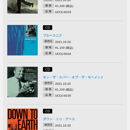
2021.10.20
価 格
¥1,100 (税込)
品 番
UCCU-8103
CD
ブルースニク
発売日
2021.10.20
価 格
¥1,100 (税込)
品 番
UCCU-8104
CD
オン・ザ・スパー・オブ・ザ・モーメント
発売日
2021.10.20
価 格
¥1,100 (税込)
品 番
UCCU-8105
CD
ダウン・トゥ・アース
発売日
2021.10.20