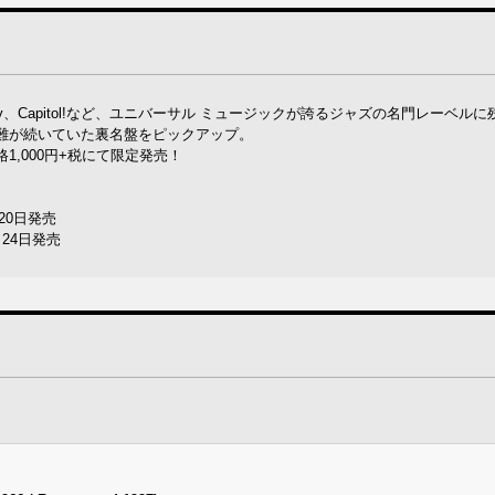
ulse、Liberty、Capitol!など、ユニバーサル ミュージックが誇るジャズの名門レーベ
難が続いていた裏名盤をピックアップ。
,000円+税にて限定発売！
0月20日発売
1月24日発売