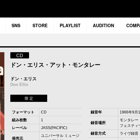
SNS
STORE
PLAYLIST
AUDITION
COMP
CD
ドン・エリス・アット・モンタレー
ドン・エリス
Don Ellis
限 定
フォーマット
CD
録音年
1966年9月
組み枚数
1
モンタレー
録音場所
フェスティ
レーベル
JASS(PACIFIC)
録音方式
ライヴ録音
ユニバーサル ミュージ
発売元