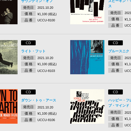
サウンディン・オフ
スピーキン・
ス
発売日
2021.10.20
発売日
2021
価 格
¥1,100 (税込)
価 格
¥1,
品 番
UCCU-8100
品 番
UCC
CD
CD
ライト・フット
ブルースニク
発売日
発売日
2021.10.20
2021
価 格
価 格
¥1,100 (税込)
¥1,
品 番
品 番
UCCU-8103
UCC
CD
CD
ダウン・トゥ・アース
ハッピー・フ
ブ・マインド
発売日
2021.10.20
発売日
2021
価 格
¥1,100 (税込)
価 格
¥1,
品 番
UCCU-8106
品 番
UCC