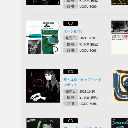
価 格
¥1,100 (税込)
品 番
UCCU-8090
CD
ボーン&バリ
発売日
2021.10.20
価 格
¥1,100 (税込)
品 番
UCCU-8093
CD
ザ・ユタ・ヒップ・クイ
ンテット
発売日
2021.10.20
価 格
¥1,100 (税込)
品 番
UCCU-8096
CD