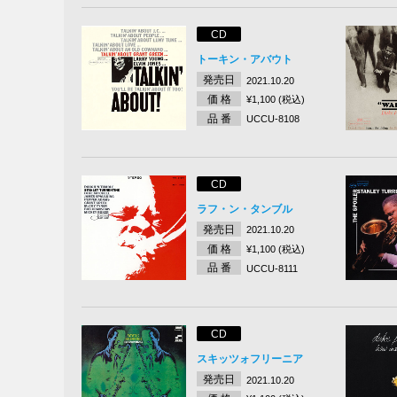
CD
トーキン・アバウト
発売日
2021.10.20
価 格
¥1,100 (税込)
品 番
UCCU-8108
CD
ラフ・ン・タンブル
発売日
2021.10.20
価 格
¥1,100 (税込)
品 番
UCCU-8111
CD
スキッツォフリーニア
発売日
2021.10.20