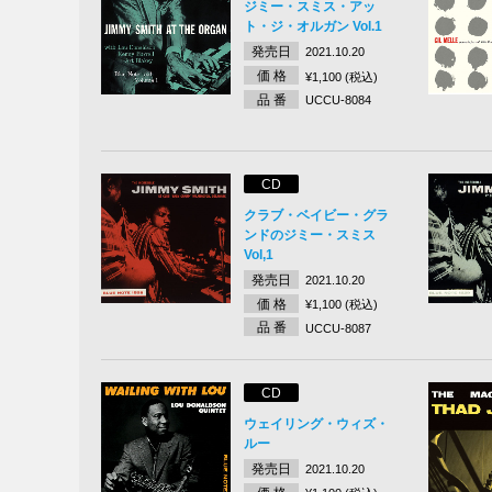
ジミー・スミス・アッ
ト・ジ・オルガン Vol.1
発売日
2021.10.20
価 格
¥1,100 (税込)
品 番
UCCU-8084
CD
クラブ・ベイビー・グラ
ンドのジミー・スミス
Vol,1
発売日
2021.10.20
価 格
¥1,100 (税込)
品 番
UCCU-8087
CD
ウェイリング・ウィズ・
ルー
発売日
2021.10.20