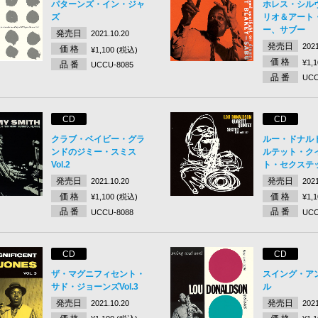
パターンズ・イン・ジャ
ホレス・シル
ズ
リオ＆アート
ー、サブー
発売日
2021.10.20
発売日
2021
価 格
¥1,100 (税込)
価 格
¥1,
品 番
UCCU-8085
品 番
UCC
CD
CD
クラブ・ベイビー・グラ
ルー・ドナル
ンドのジミー・スミス
ルテット・ク
Vol.2
ト・セクステ
発売日
発売日
2021.10.20
2021
価 格
価 格
¥1,100 (税込)
¥1,
品 番
品 番
UCCU-8088
UCC
CD
CD
ザ・マグニフィセント・
スイング・ア
サド・ジョーンズVol.3
ル
発売日
発売日
2021.10.20
2021