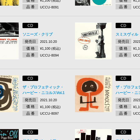
価 格
価 格
¥1,100 (税込)
¥1,
品 番
品 番
UCCU-8091
UCC
CD
CD
ソニーズ・クリブ
スミスヴィル
発売日
発売日
2021.10.20
2021
価 格
価 格
¥1,100 (税込)
¥1,
品 番
品 番
UCCU-8094
UCC
CD
CD
ザ・プロフェティック・
ザ・プロフェ
ハービー・ニコルスVol.1
ハービー・ニコル
発売日
発売日
2021.10.20
2021
価 格
価 格
¥1,100 (税込)
¥1,
品 番
品 番
UCCU-8097
UCC
CD
CD