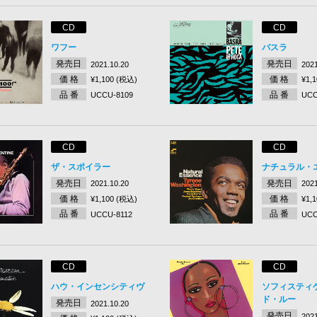
CD
CD
ワフー
バスラ
発売日
発売日
2021.10.20
2021
価 格
価 格
¥1,100 (税込)
¥1,
品 番
品 番
UCCU-8109
UCC
CD
CD
ザ・スポイラー
ナチュラル・
発売日
発売日
2021.10.20
2021
価 格
価 格
¥1,100 (税込)
¥1,
品 番
品 番
UCCU-8112
UCC
CD
CD
ハウ・インセンシティヴ
ソフィスティ
ド・ルー
発売日
2021.10.20
発売日
2021