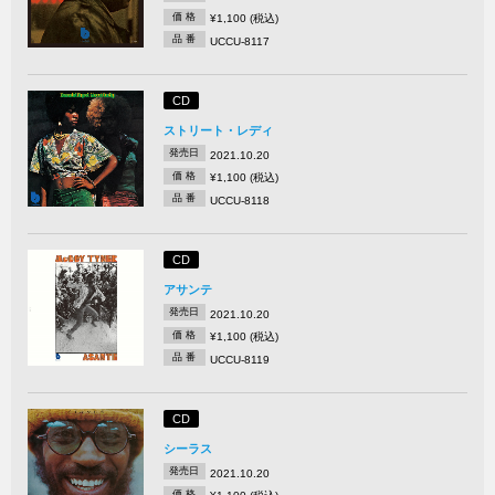
価 格
¥1,100 (税込)
品 番
UCCU-8117
CD
ストリート・レディ
発売日
2021.10.20
価 格
¥1,100 (税込)
品 番
UCCU-8118
CD
アサンテ
発売日
2021.10.20
価 格
¥1,100 (税込)
品 番
UCCU-8119
CD
シーラス
発売日
2021.10.20
価 格