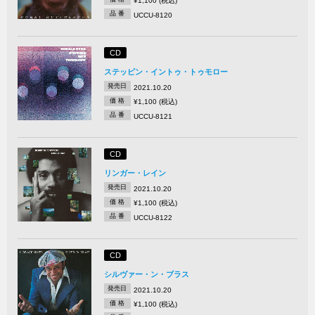
¥1,100 (税込)
品 番
UCCU-8120
CD
ステッピン・イントゥ・トゥモロー
発売日
2021.10.20
価 格
¥1,100 (税込)
品 番
UCCU-8121
CD
リンガー・レイン
発売日
2021.10.20
価 格
¥1,100 (税込)
品 番
UCCU-8122
CD
シルヴァー・ン・ブラス
発売日
2021.10.20
価 格
¥1,100 (税込)