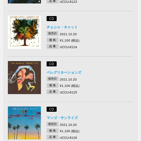
品 番
UCCU-8123
CD
チェシャ・キャット
発売日
2021.10.20
価 格
¥1,100 (税込)
品 番
UCCU-8124
CD
ペレグリネーションズ
発売日
2021.10.20
価 格
¥1,100 (税込)
品 番
UCCU-8125
CD
マンゴ・サンライズ
発売日
2021.10.20
価 格
¥1,100 (税込)
品 番
UCCU-8126