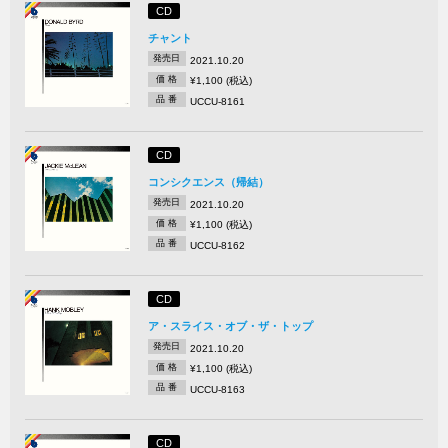
CD
チャント
発売日
2021.10.20
価 格
¥1,100 (税込)
品 番
UCCU-8161
CD
コンシクエンス（帰結）
発売日
2021.10.20
価 格
¥1,100 (税込)
品 番
UCCU-8162
CD
ア・スライス・オブ・ザ・トップ
発売日
2021.10.20
価 格
¥1,100 (税込)
品 番
UCCU-8163
CD