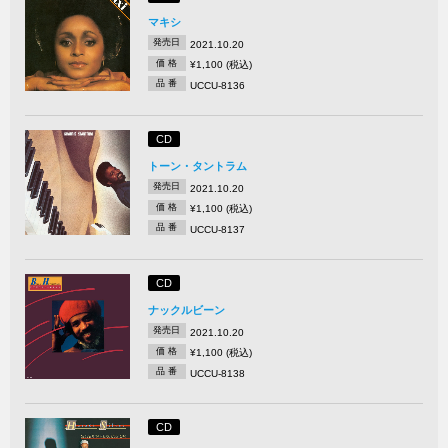
マキシ
発売日
2021.10.20
価 格
¥1,100 (税込)
品 番
UCCU-8136
CD
トーン・タントラム
発売日
2021.10.20
価 格
¥1,100 (税込)
品 番
UCCU-8137
CD
ナックルビーン
発売日
2021.10.20
価 格
¥1,100 (税込)
品 番
UCCU-8138
CD