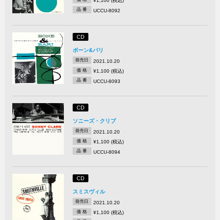
¥1,100 (税込)
品 番
UCCU-8092
CD
ボーン&バリ
発売日
2021.10.20
価 格
¥1,100 (税込)
品 番
UCCU-8093
CD
ソニーズ・クリブ
発売日
2021.10.20
価 格
¥1,100 (税込)
品 番
UCCU-8094
CD
スミスヴィル
発売日
2021.10.20
価 格
¥1,100 (税込)