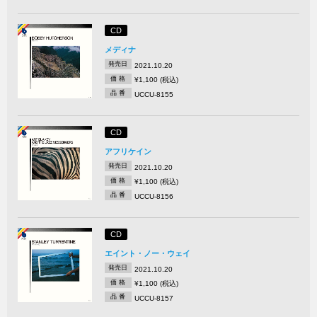
CD
メディナ
発売日
2021.10.20
価 格
¥1,100 (税込)
品 番
UCCU-8155
CD
アフリケイン
発売日
2021.10.20
価 格
¥1,100 (税込)
品 番
UCCU-8156
CD
エイント・ノー・ウェイ
発売日
2021.10.20
価 格
¥1,100 (税込)
品 番
UCCU-8157