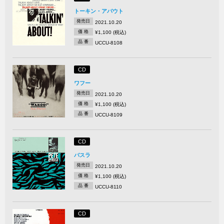
トーキン・アバウト
発売日
2021.10.20
価 格
¥1,100 (税込)
品 番
UCCU-8108
CD
ワフー
発売日
2021.10.20
価 格
¥1,100 (税込)
品 番
UCCU-8109
CD
バスラ
発売日
2021.10.20
価 格
¥1,100 (税込)
品 番
UCCU-8110
CD