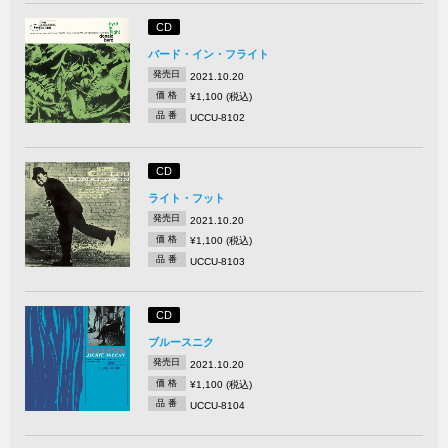
CD
バード・イン・フライト
発売日
2021.10.20
価 格
¥1,100 (税込)
品 番
UCCU-8102
CD
ライト・フット
発売日
2021.10.20
価 格
¥1,100 (税込)
品 番
UCCU-8103
CD
ブルースニク
発売日
2021.10.20
価 格
¥1,100 (税込)
品 番
UCCU-8104