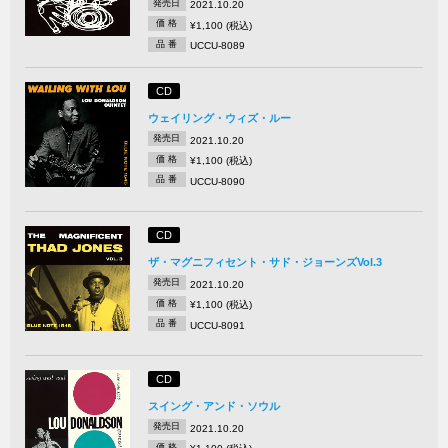
発売日
2021.10.20
価 格
¥1,100 (税込)
品 番
UCCU-8089
CD
ウェイリング・ウィズ・ルー
発売日
2021.10.20
価 格
¥1,100 (税込)
品 番
UCCU-8090
CD
ザ・マグニフィセント・サド・ジョーンズVol.3
発売日
2021.10.20
価 格
¥1,100 (税込)
品 番
UCCU-8091
CD
スイング・アンド・ソウル
発売日
2021.10.20
価 格