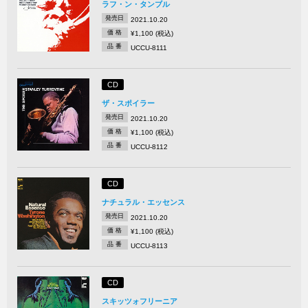
ラフ・ン・タンブル
発売日
2021.10.20
価 格
¥1,100 (税込)
品 番
UCCU-8111
CD
ザ・スポイラー
発売日
2021.10.20
価 格
¥1,100 (税込)
品 番
UCCU-8112
CD
ナチュラル・エッセンス
発売日
2021.10.20
価 格
¥1,100 (税込)
品 番
UCCU-8113
CD
スキッツォフリーニア