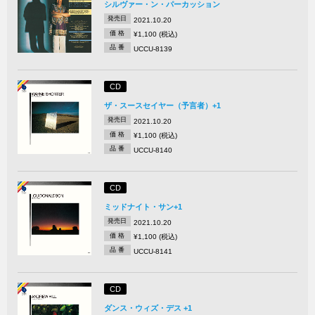
シルヴァー・ン・パーカッション
発売日
2021.10.20
価 格
¥1,100 (税込)
品 番
UCCU-8139
CD
ザ・スースセイヤー（予言者）+1
発売日
2021.10.20
価 格
¥1,100 (税込)
品 番
UCCU-8140
CD
ミッドナイト・サン+1
発売日
2021.10.20
価 格
¥1,100 (税込)
品 番
UCCU-8141
CD
ダンス・ウィズ・デス +1