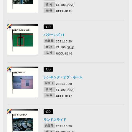
価 格
¥1,100 (税込)
品 番
UCCU-8145
CD
パターンズ +1
発売日
2021.10.20
価 格
¥1,100 (税込)
品 番
UCCU-8146
CD
シンキング・オブ・ホーム
発売日
2021.10.20
価 格
¥1,100 (税込)
品 番
UCCU-8147
CD
ランドスライド
発売日
2021.10.20
価 格