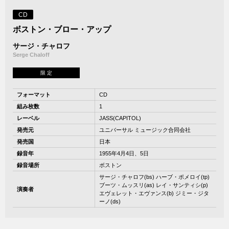
CD
ボストン・ブロー・アップ
サージ・チャロフ
Serge Chaloff
限 定
フォーマット
CD
組み枚数
1
レーベル
JASS(CAPITOL)
発売元
ユニバーサル ミュージック合同会社
発売国
日本
録音年
1955年4月4日、5日
録音場所
ボストン
サージ・チャロフ(bs) ハーブ・ポメロイ(tp)
ブーツ・ムッスリ(as) レイ・サンティシ(p)
演奏者
エヴェレット・エヴァンス(b) ジミー・ジタ
ーノ(ds)