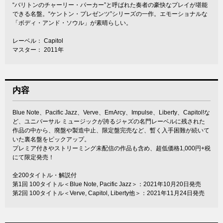
“バリトンのチャーリー・パーカー”と呼ばれた奏者の豪快なプレイが堪能
できる名盤。“ケントン・プレゼンツ”シリーズの一作。エモーショナルな
「ボディ・アンド・ソウル」が素晴らしい。
レーベル： Capitol
マスター： 2011年
内容
Blue Note、Pacific Jazz、Verve、EmArcy、Impulse、Liberty、Capitol!な
ど、ユニバーサル ミュージックが誇るジャズの名門レーベルに残された
作品の中から、廃盤や製造中止、限定盤完売など、暫く入手困難が続いて
いた裏名盤をピックアップ。
プレミア付きやストリーミング未配信の作品も含め、超低価格1,000円+税
にて限定発売！
全200タイトル・解説付
第1回 100タイトル＜Blue Note, Pacific Jazz＞：2021年10月20日発売
第2回 100タイトル＜Verve, Capitol, Liberty他＞：2021年11月24日発売