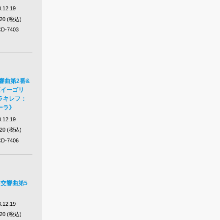
.12.19
320 (税込)
D-7403
響曲第2番&
《イーゴリ
ラキレフ：
ーラ》
.12.19
320 (税込)
D-7406
 交響曲第5
.12.19
320 (税込)