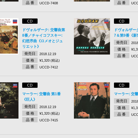
品 番
品 番
UCCD-7408
UCC
CD
CD
ドヴォルザーク: 交響曲第
ドヴォルザーク
8番／チャイコフスキー:
7＆第9番《新
幻想序曲《ロメオとジュ
発売日
2018
リエット》
価 格
¥1,
発売日
2018.12.19
品 番
UCC
価 格
¥1,320 (税込)
品 番
UCCD-7412
CD
CD
マーラー: 交響曲 第1番
マーラー: 交
《巨人》
発売日
2018
発売日
2018.12.19
価 格
¥1,
価 格
¥1,320 (税込)
品 番
UCC
品 番
UCCD-7415