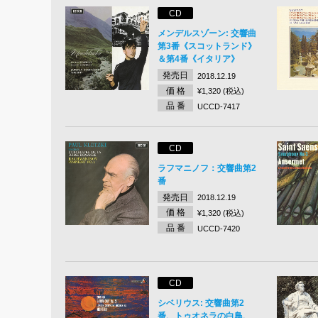
CD
メンデルスゾーン: 交響曲
第3番《スコットランド》
＆第4番《イタリア》
発売日
2018.12.19
価 格
¥1,320 (税込)
品 番
UCCD-7417
CD
ラフマニノフ：交響曲第2
番
発売日
2018.12.19
価 格
¥1,320 (税込)
品 番
UCCD-7420
CD
シベリウス: 交響曲第2
番、トゥオネラの白鳥、