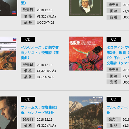
園》
発売日
2018
発売日
2018.12.19
価 格
¥1,
価 格
¥1,320 (税込)
品 番
UCC
品 番
UCCD-7402
CD
CD
ベルリオーズ：幻想交響
ボロディン 交
曲／リスト：交響詩《前
第3番、歌劇
奏曲》
公》序曲、バ
交響詩《タマ
発売日
2018.12.19
発売日
2018
価 格
¥1,320 (税込)
価 格
¥1,
品 番
UCCD-7405
品 番
UCC
CD
CD
ブラームス：交響曲第2
ブルックナー:
番、セレナード第2番
番
発売日
発売日
2018.12.19
2018
価 格
価 格
¥1,320 (税込)
¥1,