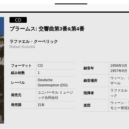
CD
ブラームス: 交響曲第3番&第4番
ラファエル・クーベリック
Rafael Kubelik
フォーマット
CD
1956年3
録音年
1957年9月
組み枚数
1
ウィーン、
Deutsche
録音場所
レーベル
ザール
Grammophon (DG)
ラファエル
ユニバーサル ミュージ
指揮者
発売元
ック
ック合同会社
ウィーン・
発売国
日本
楽団
モニー管弦