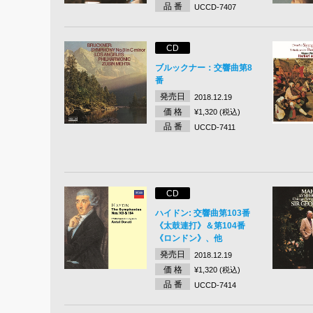
品 番
UCCD-7407
CD
ブルックナー：交響曲第8
番
発売日
2018.12.19
価 格
¥1,320 (税込)
品 番
UCCD-7411
CD
ハイドン: 交響曲第103番
《太鼓連打》＆第104番
《ロンドン》、他
発売日
2018.12.19
価 格
¥1,320 (税込)
品 番
UCCD-7414