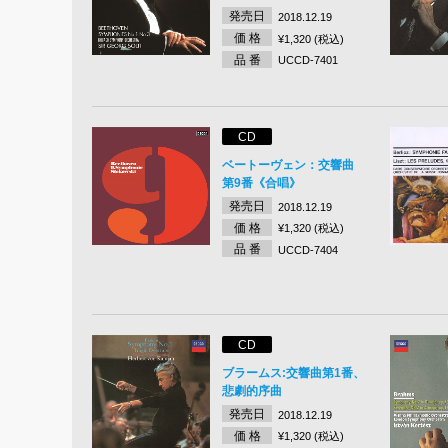
発売日
2018.12.19
価 格
¥1,320 (税込)
品 番
UCCD-7401
CD
ベートーヴェン：交響曲
第9番《合唱》
発売日
2018.12.19
価 格
¥1,320 (税込)
品 番
UCCD-7404
CD
ブラームス:交響曲第1番、
悲劇的序曲
発売日
2018.12.19
価 格
¥1,320 (税込)