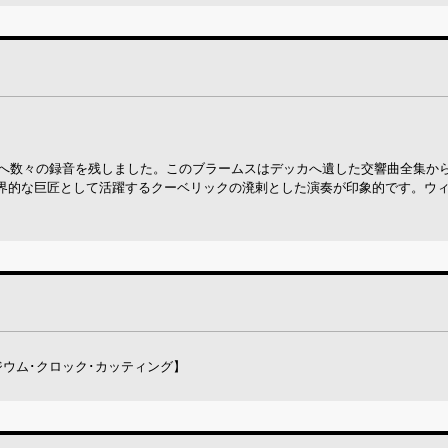
カへ数々の録音を残しました。このブラームスはデッカへ遺した交響曲全集か
界的な巨匠として活躍するクーベリックの溌剌とした演奏が印象的です。ウィ
ルビジウム･クロック･カッティング】