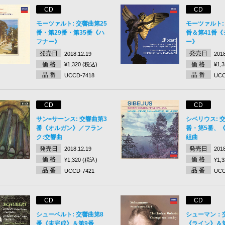
CD
CD
モーツァルト: 交響曲第25
モーツァルト:
番・第29番・第35番《ハ
番＆第41番《
フナー》
ー》
発売日
発売日
2018.12.19
2018
価 格
価 格
¥1,320 (税込)
¥1,
品 番
品 番
UCCD-7418
UCC
CD
CD
サン=サーンス: 交響曲第3
シベリウス: 
番《オルガン》／フラン
番・第5番、
ク:交響曲
組曲
発売日
発売日
2018.12.19
2018
価 格
価 格
¥1,320 (税込)
¥1,
品 番
品 番
UCCD-7421
UCC
CD
CD
シューベルト: 交響曲第8
シューマン：
番《未完成》＆第9番
《ライン》＆