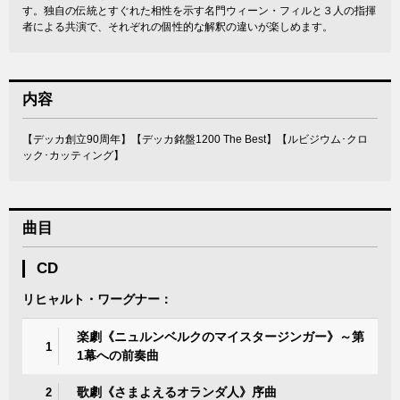
す。独自の伝統とすぐれた相性を示す名門ウィーン・フィルと３人の指揮
者による共演で、それぞれの個性的な解釈の違いが楽しめます。
内容
【デッカ創立90周年】【デッカ銘盤1200 The Best】【ルビジウム･クロ
ック･カッティング】
曲目
CD
リヒャルト・ワーグナー：
楽劇《ニュルンベルクのマイスタージンガー》～第
1
1幕への前奏曲
歌劇《さまよえるオランダ人》序曲
2