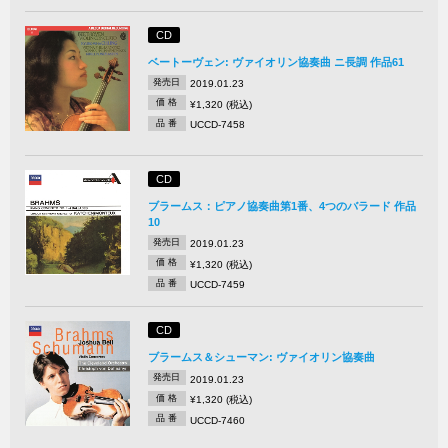
CD
ベートーヴェン: ヴァイオリン協奏曲 ニ長調 作品61
発売日
2019.01.23
価 格
¥1,320 (税込)
品 番
UCCD-7458
CD
ブラームス：ピアノ協奏曲第1番、4つのバラード 作品
10
発売日
2019.01.23
価 格
¥1,320 (税込)
品 番
UCCD-7459
CD
ブラームス＆シューマン: ヴァイオリン協奏曲
発売日
2019.01.23
価 格
¥1,320 (税込)
品 番
UCCD-7460