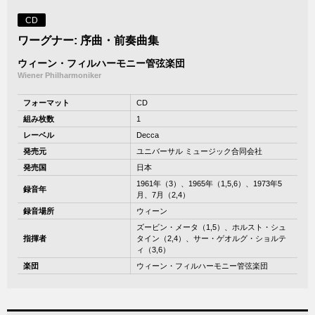
CD
ワーグナー: 序曲・前奏曲集
ウィーン・フィルハーモニー管弦楽団
Wiener Philharmoniker
フォーマット
CD
組み枚数
1
レーベル
Decca
発売元
ユニバーサル ミュージック合同会社
発売国
日本
1961年（3）、1965年（1,5,6）、1973年5
録音年
月、7月（2,4）
録音場所
ウィーン
ズービン・メータ（1,5）、ホルスト・シュ
指揮者
タイン（2,4）、サー・ゲオルグ・ショルテ
ィ（3,6）
楽団
ウィーン・フィルハーモニー管弦楽団