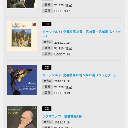
価 格
¥1,320 (税込)
品 番
UCCD-7417
CD
モーツァルト: 交響曲第25番・第29番・第35番《ハフナ
ー》
発売日
2018.12.19
価 格
¥1,320 (税込)
品 番
UCCD-7418
CD
モーツァルト: 交響曲第40番＆第41番《ジュピター》
発売日
2018.12.19
価 格
¥1,320 (税込)
品 番
UCCD-7419
CD
ラフマニノフ：交響曲第2番
発売日
2018.12.19
価 格