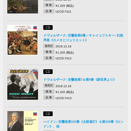
価 格
¥1,320 (税込)
品 番
UCCD-7411
CD
ドヴォルザーク: 交響曲第8番／チャイコフスキー: 幻想
序曲《ロメオとジュリエット》
発売日
2018.12.19
価 格
¥1,320 (税込)
品 番
UCCD-7412
CD
ドヴォルザーク: 交響曲第7＆第9番《新世界より》
発売日
2018.12.19
価 格
¥1,320 (税込)
品 番
UCCD-7413
CD
ハイドン: 交響曲第103番《太鼓連打》＆第104番《ロン
ドン》、他