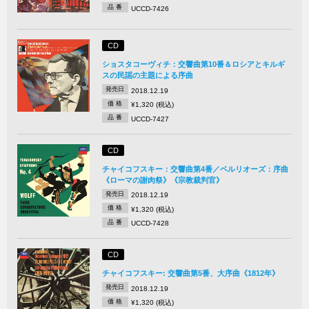
品 番
UCCD-7426
CD
ショスタコーヴィチ：交響曲第10番＆ロシアとキルギ
スの民謡の主題による序曲
発売日
2018.12.19
価 格
¥1,320 (税込)
品 番
UCCD-7427
CD
チャイコフスキー：交響曲第4番／ベルリオーズ：序曲
《ローマの謝肉祭》《宗教裁判官》
発売日
2018.12.19
価 格
¥1,320 (税込)
品 番
UCCD-7428
CD
チャイコフスキー: 交響曲第5番、大序曲《1812年》
発売日
2018.12.19
価 格
¥1,320 (税込)