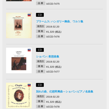
品 番
UCCD-7475
CD
ブラームス: ハンガリー舞曲、ワルツ集
発売日
2019.02.20
価 格
¥1,320 (税込)
品 番
UCCD-7476
CD
ショパン: 夜想曲集
発売日
2019.02.20
価 格
¥1,320 (税込)
品 番
UCCD-7477
CD
別れの曲、幻想即興曲～ショパン:ピアノ名曲集
発売日
2019.02.20
価 格
¥1,320 (税込)
品 番
UCCD-7478