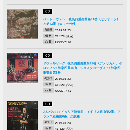
CD
ベートーヴェン：弦楽四重奏曲第11番《セリオーソ》
＆第13番（大フーガ付）
発売日
2019.01.23
価 格
¥1,320 (税込)
品 番
UCCD-7470
CD
ドヴォルザーク: 弦楽四重奏曲第12番《アメリカ》、ボ
ロディン: 弦楽四重奏曲、ショスタコーヴィチ: 弦楽四
重奏曲第8番
発売日
2019.01.23
価 格
¥1,320 (税込)
品 番
UCCD-7471
CD
J.S.バッハ：イタリア協奏曲、イギリス組曲第2番、フ
ランス組曲第6番、幻想曲
発売日
2019.01.23
価 格
¥1,320 (税込)