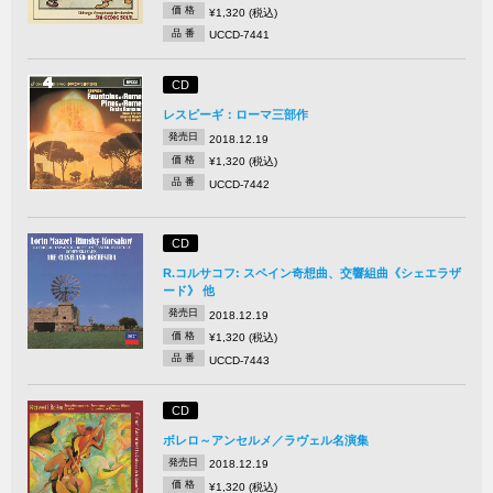
価 格
¥1,320 (税込)
品 番
UCCD-7441
CD
レスピーギ：ローマ三部作
発売日
2018.12.19
価 格
¥1,320 (税込)
品 番
UCCD-7442
CD
R.コルサコフ: スペイン奇想曲、交響組曲《シェエラザ
ード》 他
発売日
2018.12.19
価 格
¥1,320 (税込)
品 番
UCCD-7443
CD
ボレロ～アンセルメ／ラヴェル名演集
発売日
2018.12.19
価 格
¥1,320 (税込)