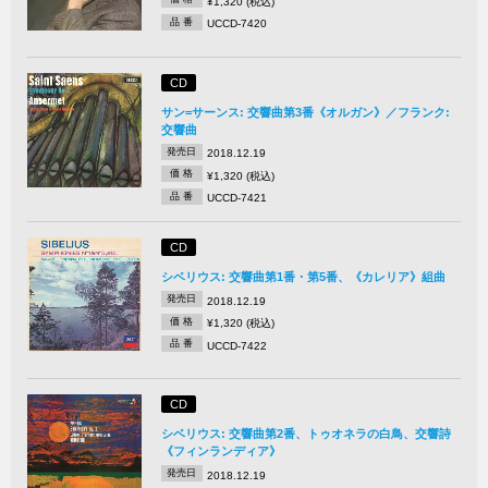
¥1,320 (税込)
品 番
UCCD-7420
CD
サン=サーンス: 交響曲第3番《オルガン》／フランク:
交響曲
発売日
2018.12.19
価 格
¥1,320 (税込)
品 番
UCCD-7421
CD
シベリウス: 交響曲第1番・第5番、《カレリア》組曲
発売日
2018.12.19
価 格
¥1,320 (税込)
品 番
UCCD-7422
CD
シベリウス: 交響曲第2番、トゥオネラの白鳥、交響詩
《フィンランディア》
発売日
2018.12.19