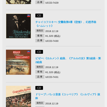
品 番
UCCD-7429
CD
チャイコフスキー: 交響曲第6番《悲愴》、幻想序曲
《ハムレット》
発売日
2018.12.19
価 格
¥1,320 (税込)
品 番
UCCD-7430
CD
ビゼー:《カルメン》組曲、《アルルの女》第1組曲・第
2組曲
発売日
2018.12.19
価 格
¥1,320 (税込)
品 番
UCCD-7431
CD
ドリーブ: バレエ音楽《コッペリア》《シルヴィア》抜
粋
発売日
2018.12.19