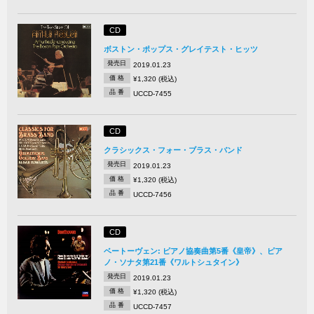
CD
ボストン・ポップス・グレイテスト・ヒッツ
発売日
2019.01.23
価 格
¥1,320 (税込)
品 番
UCCD-7455
CD
クラシックス・フォー・ブラス・バンド
発売日
2019.01.23
価 格
¥1,320 (税込)
品 番
UCCD-7456
CD
ベートーヴェン: ピアノ協奏曲第5番《皇帝》、ピア
ノ・ソナタ第21番《ワルトシュタイン》
発売日
2019.01.23
価 格
¥1,320 (税込)
品 番
UCCD-7457