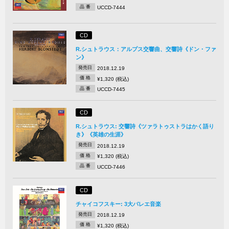
品 番
UCCD-7444
CD
R.シュトラウス：アルプス交響曲、交響詩《ドン・ファ
ン》
発売日
2018.12.19
価 格
¥1,320 (税込)
品 番
UCCD-7445
CD
R.シュトラウス: 交響詩《ツァラトゥストラはかく語り
き》《英雄の生涯》
発売日
2018.12.19
価 格
¥1,320 (税込)
品 番
UCCD-7446
CD
チャイコフスキー: 3大バレエ音楽
発売日
2018.12.19
価 格
¥1,320 (税込)