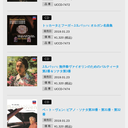
品 番
UCCD-7472
CD
トッカータとフーガ～J.S.バッハ: オルガン名曲集
発売日
2019.01.23
価 格
¥1,320 (税込)
品 番
UCCD-7473
CD
J.S.バッハ: 無伴奏ヴァイオリンのためのパルティータ
第2番＆ソナタ第3番
発売日
2019.01.23
価 格
¥1,320 (税込)
品 番
UCCD-7474
CD
ベ－ト－ヴェン: ピアノ・ソナタ第30番・第31番・第32
番
発売日
2019.01.23
価 格
¥1,320 (税込)