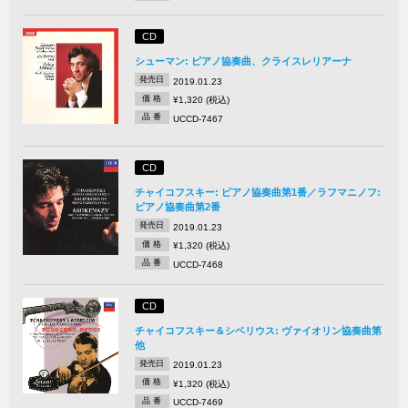
CD
シューマン: ピアノ協奏曲、クライスレリアーナ
発売日
2019.01.23
価 格
¥1,320 (税込)
品 番
UCCD-7467
CD
チャイコフスキー: ピアノ協奏曲第1番／ラフマニノフ:
ピアノ協奏曲第2番
発売日
2019.01.23
価 格
¥1,320 (税込)
品 番
UCCD-7468
CD
チャイコフスキー＆シベリウス: ヴァイオリン協奏曲第
他
発売日
2019.01.23
価 格
¥1,320 (税込)
品 番
UCCD-7469