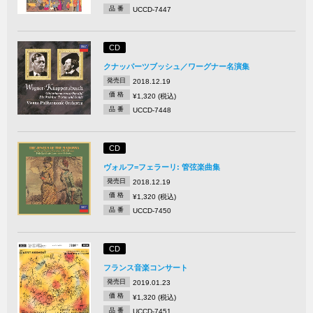
品 番
UCCD-7447
CD
クナッパーツブッシュ／ワーグナー名演集
発売日
2018.12.19
価 格
¥1,320 (税込)
品 番
UCCD-7448
CD
ヴォルフ=フェラーリ: 管弦楽曲集
発売日
2018.12.19
価 格
¥1,320 (税込)
品 番
UCCD-7450
CD
フランス音楽コンサート
発売日
2019.01.23
価 格
¥1,320 (税込)
品 番
UCCD-7451