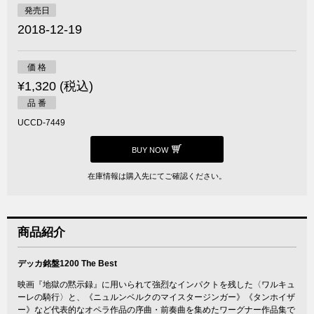
発売日
2018-12-19
価 格
¥1,320 (税込)
品 番
UCCD-7449
BUY NOW
在庫情報は購入先にてご確認ください。
商品紹介
デッカ銘盤1200 The Best
映画『地獄の黙示録』に用いられて強烈なインパクトを残した〈ワルキュ
ーレの騎行〉と、《ニュルンベルクのマイスタージンガー》《タンホイザ
ー》など代表的なオペラ作品の序曲・前奏曲を集めたワーグナー作品集で