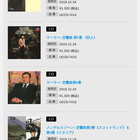
発売日
2018.12.19
価 格
¥1,320 (税込)
品 番
UCCD-7414
CD
マーラー: 交響曲 第1番 《巨人》
発売日
2018.12.19
価 格
¥1,320 (税込)
品 番
UCCD-7415
CD
マーラー: 交響曲第5番
発売日
2018.12.19
価 格
¥1,320 (税込)
品 番
UCCD-7416
CD
メンデルスゾーン: 交響曲第3番《スコットランド》＆
第4番《イタリア》
発売日
2018.12.19