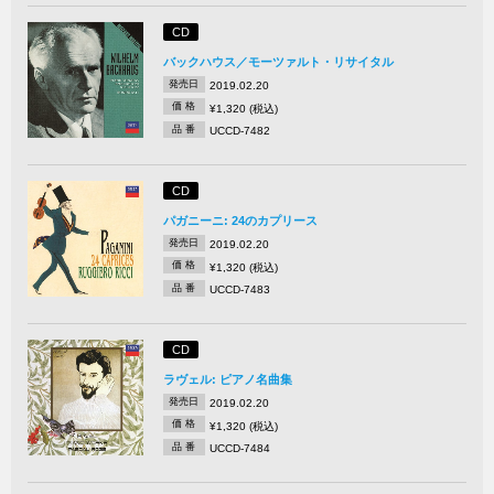
CD
バックハウス／モーツァルト・リサイタル
発売日
2019.02.20
価 格
¥1,320 (税込)
品 番
UCCD-7482
CD
パガニーニ: 24のカプリース
発売日
2019.02.20
価 格
¥1,320 (税込)
品 番
UCCD-7483
CD
ラヴェル: ピアノ名曲集
発売日
2019.02.20
価 格
¥1,320 (税込)
品 番
UCCD-7484