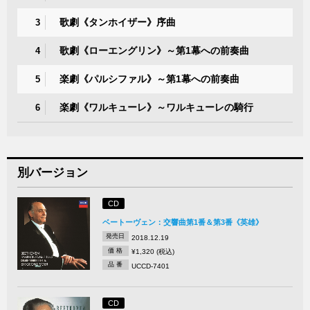
歌劇《タンホイザー》序曲
3
歌劇《ローエングリン》～第1幕への前奏曲
4
楽劇《パルシファル》～第1幕への前奏曲
5
楽劇《ワルキューレ》～ワルキューレの騎行
6
別バージョン
CD
ベートーヴェン：交響曲第1番＆第3番《英雄》
発売日
2018.12.19
価 格
¥1,320 (税込)
品 番
UCCD-7401
CD