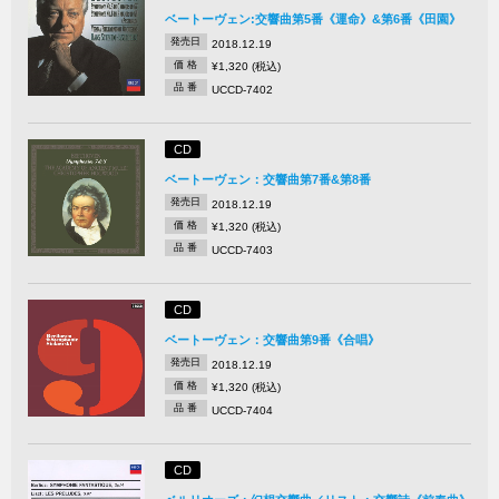
ベートーヴェン:交響曲第5番《運命》&第6番《田園》
発売日
2018.12.19
価 格
¥1,320 (税込)
品 番
UCCD-7402
CD
ベートーヴェン：交響曲第7番&第8番
発売日
2018.12.19
価 格
¥1,320 (税込)
品 番
UCCD-7403
CD
ベートーヴェン：交響曲第9番《合唱》
発売日
2018.12.19
価 格
¥1,320 (税込)
品 番
UCCD-7404
CD