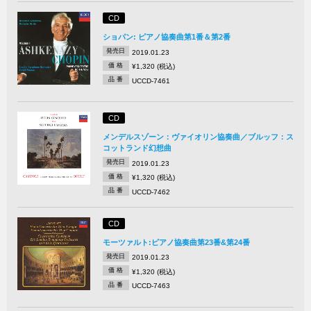
CD
ショパン: ピアノ協奏曲第1番＆第2番
発売日
2019.01.23
価 格
¥1,320 (税込)
品 番
UCCD-7461
CD
メンデルスゾーン：ヴァイオリン協奏曲／ブルッフ：ス
コットランド幻想曲
発売日
2019.01.23
価 格
¥1,320 (税込)
品 番
UCCD-7462
CD
モーツァルト:ピアノ協奏曲第23番&第24番
発売日
2019.01.23
価 格
¥1,320 (税込)
品 番
UCCD-7463