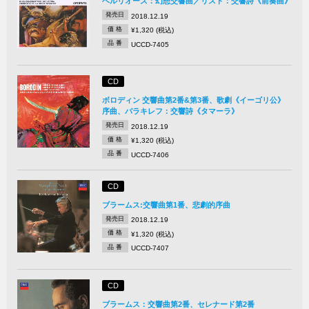
ベルリオーズ：幻想交響曲／リスト：交響詩《前奏曲》
発売日
2018.12.19
価 格
¥1,320 (税込)
品 番
UCCD-7405
CD
ボロディン 交響曲第2番&第3番、歌劇《イーゴリ公》
序曲、バラキレフ：交響詩《タマーラ》
発売日
2018.12.19
価 格
¥1,320 (税込)
品 番
UCCD-7406
CD
ブラームス:交響曲第1番、悲劇的序曲
発売日
2018.12.19
価 格
¥1,320 (税込)
品 番
UCCD-7407
CD
ブラームス：交響曲第2番、セレナード第2番