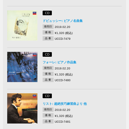
CD
ドビュッシー: ピアノ名曲集
発売日
2019.02.20
価 格
¥1,320 (税込)
品 番
UCCD-7479
CD
フォーレ: ピアノ作品集
発売日
2019.02.20
価 格
¥1,320 (税込)
品 番
UCCD-7480
CD
リスト: 超絶技巧練習曲より 他
発売日
2019.02.20
価 格
¥1,320 (税込)
品 番
UCCD-7481