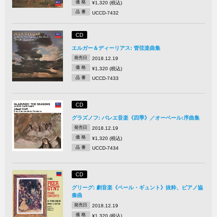
価 格
¥1,320 (税込)
品 番
UCCD-7432
CD
エルガー＆ディーリアス: 管弦楽曲集
発売日
2018.12.19
価 格
¥1,320 (税込)
品 番
UCCD-7433
CD
グラズノフ: バレエ音楽《四季》／オーベール:序曲集
発売日
2018.12.19
価 格
¥1,320 (税込)
品 番
UCCD-7434
CD
グリーグ: 劇音楽《ペール・ギュント》抜粋、ピアノ協
奏曲
発売日
2018.12.19
価 格
¥1,320 (税込)