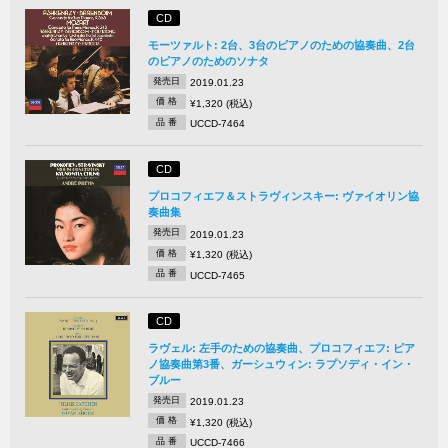
CD
モーツァルト: 2台、3台のピアノのための協奏曲、2台
のピアノのためのソナタ
発売日
2019.01.23
価 格
¥1,320 (税込)
品 番
UCCD-7464
CD
プロコフィエフ＆ストラヴィンスキー: ヴァイオリン協
奏曲集
発売日
2019.01.23
価 格
¥1,320 (税込)
品 番
UCCD-7465
CD
ラヴェル: 左手のための協奏曲、プロコフィエフ: ピア
ノ協奏曲第3番、ガーシュウィン: ラプソディ・イン・
ブルー
発売日
2019.01.23
価 格
¥1,320 (税込)
品 番
UCCD-7466