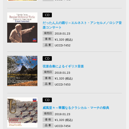
CD
だったん人の踊り～エルネスト・アンセルメ／ロシア音
楽コンサート
発売日
2019.01.23
価 格
¥1,320 (税込)
品 番
UCCD-7452
CD
弦楽合奏によるイギリス音楽
発売日
2019.01.23
価 格
¥1,320 (税込)
品 番
UCCD-7453
CD
威風堂々～華麗なるクラシカル・マーチの祭典
発売日
2019.01.23
価 格
¥1,320 (税込)
品 番
UCCD-7454