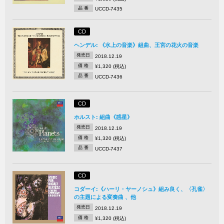
品 番
UCCD-7435
CD
ヘンデル: 《水上の音楽》組曲、王宮の花火の音楽
発売日
2018.12.19
価 格
¥1,320 (税込)
品 番
UCCD-7436
CD
ホルスト: 組曲《惑星》
発売日
2018.12.19
価 格
¥1,320 (税込)
品 番
UCCD-7437
CD
コダーイ:《ハーリ・ヤーノシュ》組み良く、〈孔雀〉
の主題による変奏曲 、他
発売日
2018.12.19
価 格
¥1,320 (税込)