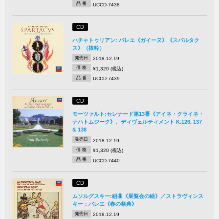
品 番
UCCD-7438
CD
ハチャトゥリアン: バレエ《ガイーヌ》《スパルタク
ス》（抜粋）
発売日
2018.12.19
価 格
¥1,320 (税込)
品 番
UCCD-7439
CD
モーツァルト:セレナード第13番《アイネ・クライネ・
ナハトムジーク》、ディヴェルティメント K.126, 137
& 138
発売日
2018.12.19
価 格
¥1,320 (税込)
品 番
UCCD-7440
CD
ムソルグスキー:組曲《展覧会の絵》／ストラヴィンス
キー：バレエ《春の祭典》
発売日
2018.12.19