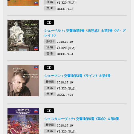
価 格
¥1,320 (税込)
品 番
UCCD-7423
CD
シューベルト: 交響曲第8番《未完成》＆第9番《ザ・グ
レイト》
発売日
2018.12.19
価 格
¥1,320 (税込)
品 番
UCCD-7424
CD
シューマン：交響曲第3番《ライン》＆第4番
発売日
2018.12.19
価 格
¥1,320 (税込)
品 番
UCCD-7425
CD
ショスタコーヴィチ: 交響曲第5番《革命》＆第9番
発売日
2018.12.19
価 格
¥1,320 (税込)