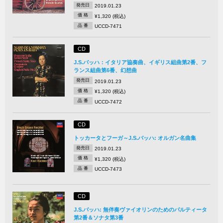
発売日
2019.01.23
価 格
¥1,320 (税込)
品 番
UCCD-7471
CD
J.S.バッハ：イタリア協奏曲、イギリス組曲第2番、フ
ランス組曲第6番、幻想曲
発売日
2019.01.23
価 格
¥1,320 (税込)
品 番
UCCD-7472
CD
トッカータとフーガ～J.S.バッハ: オルガン名曲集
発売日
2019.01.23
価 格
¥1,320 (税込)
品 番
UCCD-7473
CD
J.S.バッハ: 無伴奏ヴァイオリンのためのパルティータ
第2番＆ソナタ第3番