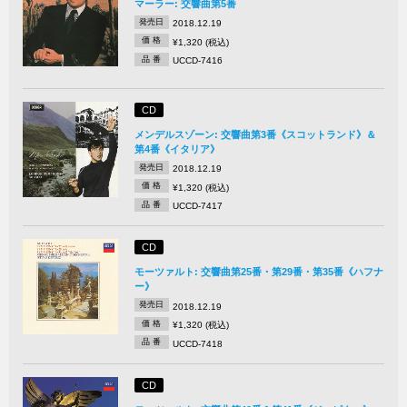
マーラー: 交響曲第5番
発売日
2018.12.19
価 格
¥1,320 (税込)
品 番
UCCD-7416
CD
メンデルスゾーン: 交響曲第3番《スコットランド》＆
第4番《イタリア》
発売日
2018.12.19
価 格
¥1,320 (税込)
品 番
UCCD-7417
CD
モーツァルト: 交響曲第25番・第29番・第35番《ハフナ
ー》
発売日
2018.12.19
価 格
¥1,320 (税込)
品 番
UCCD-7418
CD