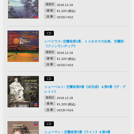
発売日
2018.12.19
価 格
¥1,320 (税込)
品 番
UCCD-7422
CD
シベリウス: 交響曲第2番、トゥオネラの白鳥、交響詩
《フィンランディア》
発売日
2018.12.19
価 格
¥1,320 (税込)
品 番
UCCD-7423
CD
シューベルト: 交響曲第8番《未完成》＆第9番《ザ・グ
レイト》
発売日
2018.12.19
価 格
¥1,320 (税込)
品 番
UCCD-7424
CD
シューマン：交響曲第3番《ライン》＆第4番