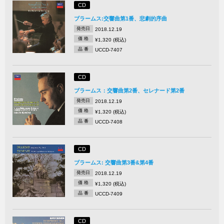
CD
ブラームス:交響曲第1番、悲劇的序曲
発売日
2018.12.19
価 格
¥1,320 (税込)
品 番
UCCD-7407
CD
ブラームス：交響曲第2番、セレナード第2番
発売日
2018.12.19
価 格
¥1,320 (税込)
品 番
UCCD-7408
CD
ブラームス: 交響曲第3番&第4番
発売日
2018.12.19
価 格
¥1,320 (税込)
品 番
UCCD-7409
CD