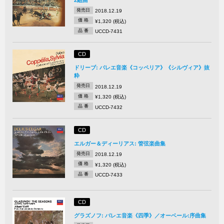
発売日
2018.12.19
価 格
¥1,320 (税込)
品 番
UCCD-7431
CD
ドリーブ: バレエ音楽《コッペリア》《シルヴィア》抜
粋
発売日
2018.12.19
価 格
¥1,320 (税込)
品 番
UCCD-7432
CD
エルガー＆ディーリアス: 管弦楽曲集
発売日
2018.12.19
価 格
¥1,320 (税込)
品 番
UCCD-7433
CD
グラズノフ: バレエ音楽《四季》／オーベール:序曲集