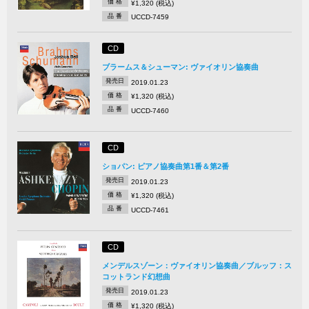
価 格
¥1,320 (税込)
品 番
UCCD-7459
CD
ブラームス＆シューマン: ヴァイオリン協奏曲
発売日
2019.01.23
価 格
¥1,320 (税込)
品 番
UCCD-7460
CD
ショパン: ピアノ協奏曲第1番＆第2番
発売日
2019.01.23
価 格
¥1,320 (税込)
品 番
UCCD-7461
CD
メンデルスゾーン：ヴァイオリン協奏曲／ブルッフ：ス
コットランド幻想曲
発売日
2019.01.23
価 格
¥1,320 (税込)