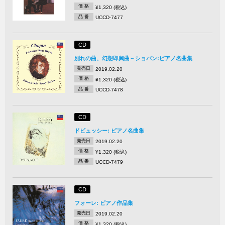
価 格
¥1,320 (税込)
品 番
UCCD-7477
CD
別れの曲、幻想即興曲～ショパン:ピアノ名曲集
発売日
2019.02.20
価 格
¥1,320 (税込)
品 番
UCCD-7478
CD
ドビュッシー: ピアノ名曲集
発売日
2019.02.20
価 格
¥1,320 (税込)
品 番
UCCD-7479
CD
フォーレ: ピアノ作品集
発売日
2019.02.20
価 格
¥1,320 (税込)