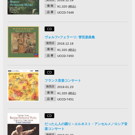
2018.12.19
価 格
¥1,320 (税込)
品 番
UCCD-7449
CD
ヴォルフ=フェラーリ: 管弦楽曲集
発売日
2018.12.19
価 格
¥1,320 (税込)
品 番
UCCD-7450
CD
フランス音楽コンサート
発売日
2019.01.23
価 格
¥1,320 (税込)
品 番
UCCD-7451
CD
だったん人の踊り～エルネスト・アンセルメ／ロシア音
楽コンサート
発売日