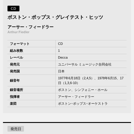
CD
ボストン・ポップス・グレイテスト・ヒッツ
アーサー・フィードラー
Arthur Fiedler
フォーマット
CD
組み枚数
1
レーベル
Decca
発売元
ユニバーサル ミュージック合同会社
発売国
日本
1977年6月18日（2,4,5）、1978年6月15、17
録音年
日（1,3,6-10）
録音場所
ボストン、シンフォニー・ホール
指揮者
アーサー・フィードラー
楽団
ボストン･ポップス･オーケストラ
発売日