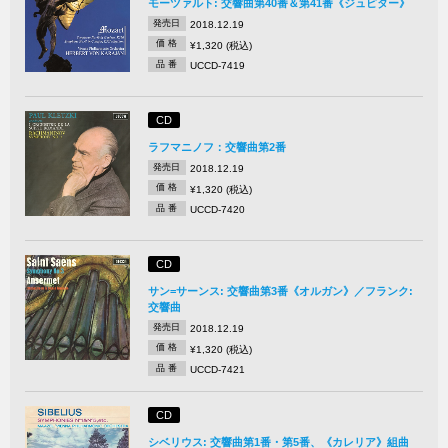
モーツァルト: 交響曲第40番＆第41番《ジュピター》
発売日
2018.12.19
価 格
¥1,320 (税込)
品 番
UCCD-7419
CD
ラフマニノフ：交響曲第2番
発売日
2018.12.19
価 格
¥1,320 (税込)
品 番
UCCD-7420
CD
サン=サーンス: 交響曲第3番《オルガン》／フランク:
交響曲
発売日
2018.12.19
価 格
¥1,320 (税込)
品 番
UCCD-7421
CD
シベリウス: 交響曲第1番・第5番、《カレリア》組曲