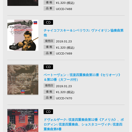
価 格
¥1,320 (税込)
品 番
UCCD-7468
CD
チャイコフスキー＆シベリウス: ヴァイオリン協奏曲第
他
発売日
2019.01.23
価 格
¥1,320 (税込)
品 番
UCCD-7469
CD
ベートーヴェン：弦楽四重奏曲第11番《セリオーソ》
＆第13番（大フーガ付）
発売日
2019.01.23
価 格
¥1,320 (税込)
品 番
UCCD-7470
CD
ドヴォルザーク: 弦楽四重奏曲第12番《アメリカ》、ボ
ロディン: 弦楽四重奏曲、ショスタコーヴィチ: 弦楽四
重奏曲第8番