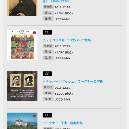
き》《英雄の生涯》
発売日
2018.12.19
価 格
¥1,320 (税込)
品 番
UCCD-7446
CD
チャイコフスキー: 3大バレエ音楽
発売日
2018.12.19
価 格
¥1,320 (税込)
品 番
UCCD-7447
CD
クナッパーツブッシュ／ワーグナー名演集
発売日
2018.12.19
価 格
¥1,320 (税込)
品 番
UCCD-7448
CD
ワーグナー: 序曲・前奏曲集
発売日