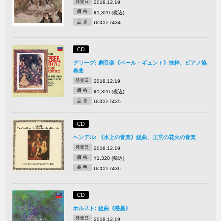
発売日
2018.12.19
価 格
¥1,320 (税込)
品 番
UCCD-7434
CD
グリーグ: 劇音楽《ペール・ギュント》抜粋、ピアノ協
奏曲
発売日
2018.12.19
価 格
¥1,320 (税込)
品 番
UCCD-7435
CD
ヘンデル: 《水上の音楽》組曲、王宮の花火の音楽
発売日
2018.12.19
価 格
¥1,320 (税込)
品 番
UCCD-7436
CD
ホルスト: 組曲《惑星》
発売日
2018.12.19