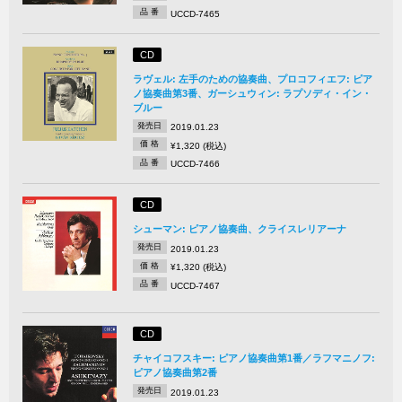
品 番
UCCD-7465
CD
ラヴェル: 左手のための協奏曲、プロコフィエフ: ピア
ノ協奏曲第3番、ガーシュウィン: ラプソディ・イン・
ブルー
発売日
2019.01.23
価 格
¥1,320 (税込)
品 番
UCCD-7466
CD
シューマン: ピアノ協奏曲、クライスレリアーナ
発売日
2019.01.23
価 格
¥1,320 (税込)
品 番
UCCD-7467
CD
チャイコフスキー: ピアノ協奏曲第1番／ラフマニノフ:
ピアノ協奏曲第2番
発売日
2019.01.23