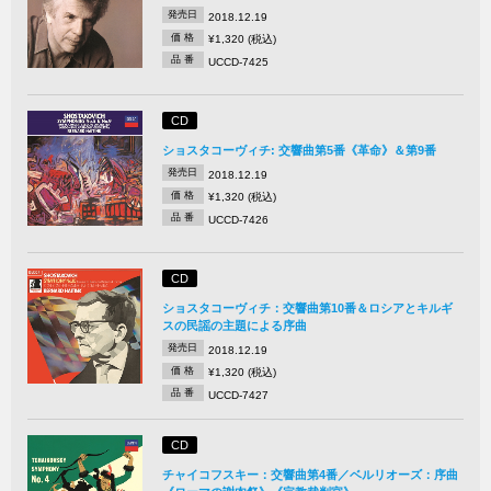
発売日
2018.12.19
価 格
¥1,320 (税込)
品 番
UCCD-7425
CD
ショスタコーヴィチ: 交響曲第5番《革命》＆第9番
発売日
2018.12.19
価 格
¥1,320 (税込)
品 番
UCCD-7426
CD
ショスタコーヴィチ：交響曲第10番＆ロシアとキルギ
スの民謡の主題による序曲
発売日
2018.12.19
価 格
¥1,320 (税込)
品 番
UCCD-7427
CD
チャイコフスキー：交響曲第4番／ベルリオーズ：序曲