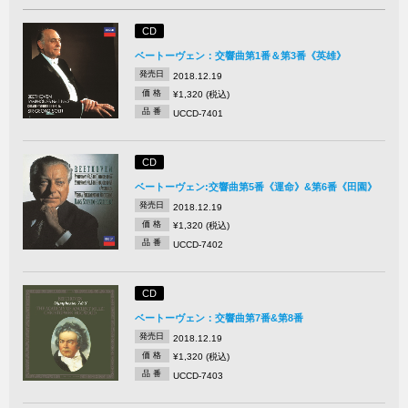
CD
ベートーヴェン：交響曲第1番＆第3番《英雄》
発売日
2018.12.19
価 格
¥1,320 (税込)
品 番
UCCD-7401
CD
ベートーヴェン:交響曲第5番《運命》&第6番《田園》
発売日
2018.12.19
価 格
¥1,320 (税込)
品 番
UCCD-7402
CD
ベートーヴェン：交響曲第7番&第8番
発売日
2018.12.19
価 格
¥1,320 (税込)
品 番
UCCD-7403