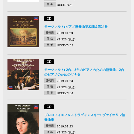
品 番
UCCD-7462
CD
モーツァルト:ピアノ協奏曲第23番&第24番
発売日
2019.01.23
価 格
¥1,320 (税込)
品 番
UCCD-7463
CD
モーツァルト: 2台、3台のピアノのための協奏曲、2台
のピアノのためのソナタ
発売日
2019.01.23
価 格
¥1,320 (税込)
品 番
UCCD-7464
CD
プロコフィエフ＆ストラヴィンスキー: ヴァイオリン協
奏曲集
発売日
2019.01.23
価 格
¥1,320 (税込)