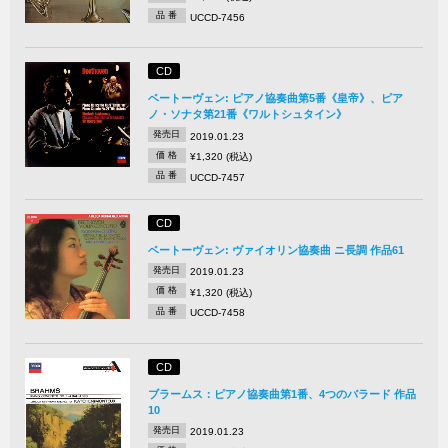
品 番
UCCD-7456
CD
ベートーヴェン: ピアノ協奏曲第5番《皇帝》、ピア
ノ・ソナタ第21番《ワルトシュタイン》
発売日
2019.01.23
価 格
¥1,320 (税込)
品 番
UCCD-7457
CD
ベートーヴェン: ヴァイオリン協奏曲 ニ長調 作品61
発売日
2019.01.23
価 格
¥1,320 (税込)
品 番
UCCD-7458
CD
ブラームス：ピアノ協奏曲第1番、4つのバラード 作品
10
発売日
2019.01.23