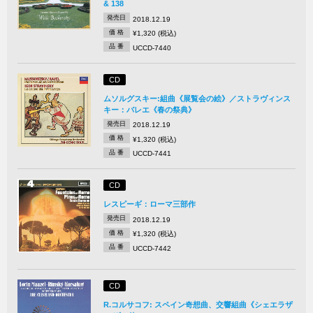
& 138
発売日
2018.12.19
価 格
¥1,320 (税込)
品 番
UCCD-7440
CD
ムソルグスキー:組曲《展覧会の絵》／ストラヴィンス
キー：バレエ《春の祭典》
発売日
2018.12.19
価 格
¥1,320 (税込)
品 番
UCCD-7441
CD
レスピーギ：ローマ三部作
発売日
2018.12.19
価 格
¥1,320 (税込)
品 番
UCCD-7442
CD
R.コルサコフ: スペイン奇想曲、交響組曲《シェエラザ