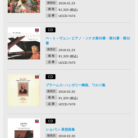
発売日
2019.01.23
価 格
¥1,320 (税込)
品 番
UCCD-7474
CD
ベ－ト－ヴェン: ピアノ・ソナタ第30番・第31番・第32
番
発売日
2019.01.23
価 格
¥1,320 (税込)
品 番
UCCD-7475
CD
ブラームス: ハンガリー舞曲、ワルツ集
発売日
2019.02.20
価 格
¥1,320 (税込)
品 番
UCCD-7476
CD
ショパン: 夜想曲集
発売日
2019.02.20