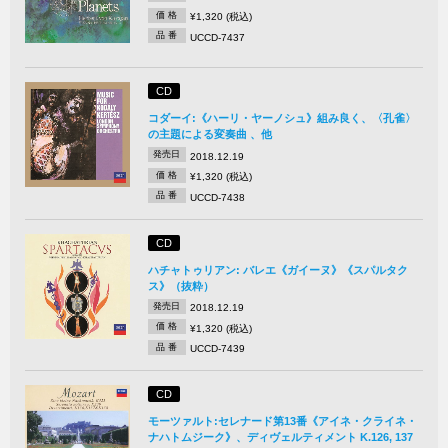
価 格
¥1,320 (税込)
品 番
UCCD-7437
CD
コダーイ:《ハーリ・ヤーノシュ》組み良く、〈孔雀〉
の主題による変奏曲 、他
発売日
2018.12.19
価 格
¥1,320 (税込)
品 番
UCCD-7438
CD
ハチャトゥリアン: バレエ《ガイーヌ》《スパルタク
ス》（抜粋）
発売日
2018.12.19
価 格
¥1,320 (税込)
品 番
UCCD-7439
CD
モーツァルト:セレナード第13番《アイネ・クライネ・
ナハトムジーク》、ディヴェルティメント K.126, 137