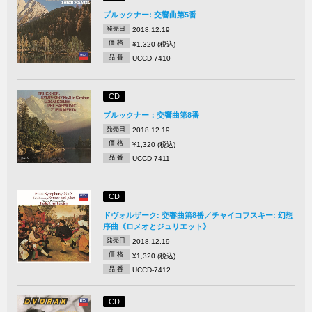
ブルックナー: 交響曲第5番
発売日
2018.12.19
価 格
¥1,320 (税込)
品 番
UCCD-7410
CD
ブルックナー：交響曲第8番
発売日
2018.12.19
価 格
¥1,320 (税込)
品 番
UCCD-7411
CD
ドヴォルザーク: 交響曲第8番／チャイコフスキー: 幻想
序曲《ロメオとジュリエット》
発売日
2018.12.19
価 格
¥1,320 (税込)
品 番
UCCD-7412
CD