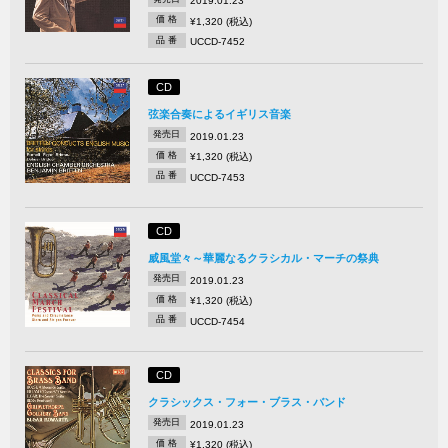
2019.01.23
価 格
¥1,320 (税込)
品 番
UCCD-7452
CD
弦楽合奏によるイギリス音楽
発売日
2019.01.23
価 格
¥1,320 (税込)
品 番
UCCD-7453
CD
威風堂々～華麗なるクラシカル・マーチの祭典
発売日
2019.01.23
価 格
¥1,320 (税込)
品 番
UCCD-7454
CD
クラシックス・フォー・ブラス・バンド
発売日
2019.01.23
価 格
¥1,320 (税込)