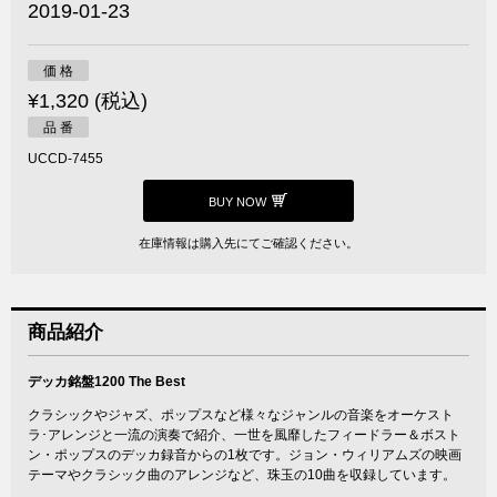
2019-01-23
価 格
¥1,320 (税込)
品 番
UCCD-7455
BUY NOW
在庫情報は購入先にてご確認ください。
商品紹介
デッカ銘盤1200 The Best
クラシックやジャズ、ポップスなど様々なジャンルの音楽をオーケスト
ラ･アレンジと一流の演奏で紹介、一世を風靡したフィードラー＆ボスト
ン・ポップスのデッカ録音からの1枚です。ジョン・ウィリアムズの映画
テーマやクラシック曲のアレンジなど、珠玉の10曲を収録しています。