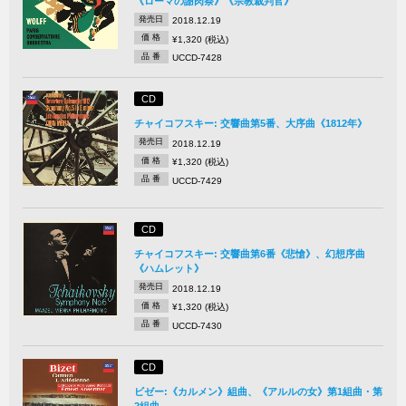
《ローマの謝肉祭》《宗教裁判官》
発売日
2018.12.19
価 格
¥1,320 (税込)
品 番
UCCD-7428
CD
チャイコフスキー: 交響曲第5番、大序曲《1812年》
発売日
2018.12.19
価 格
¥1,320 (税込)
品 番
UCCD-7429
CD
チャイコフスキー: 交響曲第6番《悲愴》、幻想序曲
《ハムレット》
発売日
2018.12.19
価 格
¥1,320 (税込)
品 番
UCCD-7430
CD
ビゼー:《カルメン》組曲、《アルルの女》第1組曲・第
2組曲