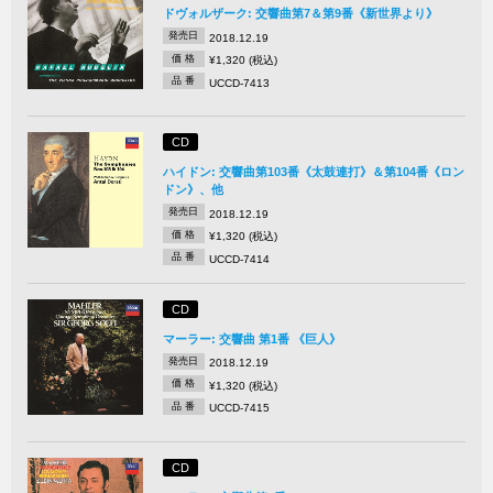
ドヴォルザーク: 交響曲第7＆第9番《新世界より》
発売日
2018.12.19
価 格
¥1,320 (税込)
品 番
UCCD-7413
CD
ハイドン: 交響曲第103番《太鼓連打》＆第104番《ロン
ドン》、他
発売日
2018.12.19
価 格
¥1,320 (税込)
品 番
UCCD-7414
CD
マーラー: 交響曲 第1番 《巨人》
発売日
2018.12.19
価 格
¥1,320 (税込)
品 番
UCCD-7415
CD