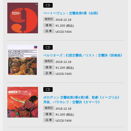
CD
ベートーヴェン：交響曲第9番《合唱》
発売日
2018.12.19
価 格
¥1,320 (税込)
品 番
UCCD-7404
CD
ベルリオーズ：幻想交響曲／リスト：交響詩《前奏曲》
発売日
2018.12.19
価 格
¥1,320 (税込)
品 番
UCCD-7405
CD
ボロディン 交響曲第2番&第3番、歌劇《イーゴリ公》
序曲、バラキレフ：交響詩《タマーラ》
発売日
2018.12.19
価 格
¥1,320 (税込)
品 番
UCCD-7406