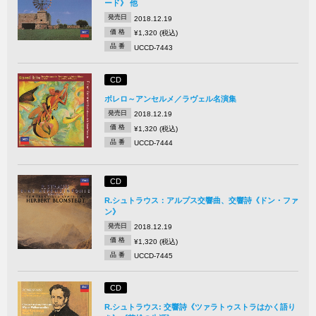
ード》 他
発売日
2018.12.19
価 格
¥1,320 (税込)
品 番
UCCD-7443
CD
ボレロ～アンセルメ／ラヴェル名演集
発売日
2018.12.19
価 格
¥1,320 (税込)
品 番
UCCD-7444
CD
R.シュトラウス：アルプス交響曲、交響詩《ドン・ファ
ン》
発売日
2018.12.19
価 格
¥1,320 (税込)
品 番
UCCD-7445
CD
R.シュトラウス: 交響詩《ツァラトゥストラはかく語り