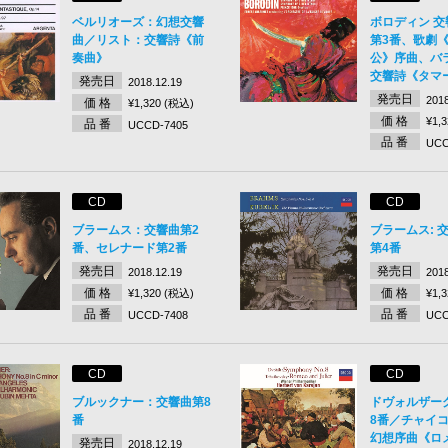
ベルリオーズ：幻想交響
ボロディン 交
曲／リスト：交響詩《前
第3番、歌劇
奏曲》
公》序曲、バ
交響詩《タマ
発売日
2018.12.19
発売日
2018
価 格
¥1,320 (税込)
価 格
¥1,
品 番
UCCD-7405
品 番
UCC
CD
CD
ブラームス：交響曲第2
ブラームス: 
番、セレナード第2番
第4番
発売日
発売日
2018.12.19
2018
価 格
価 格
¥1,320 (税込)
¥1,
品 番
品 番
UCCD-7408
UCC
CD
CD
ブルックナー：交響曲第8
ドヴォルザーク
番
8番／チャイコ
幻想序曲《ロ
発売日
2018.12.19