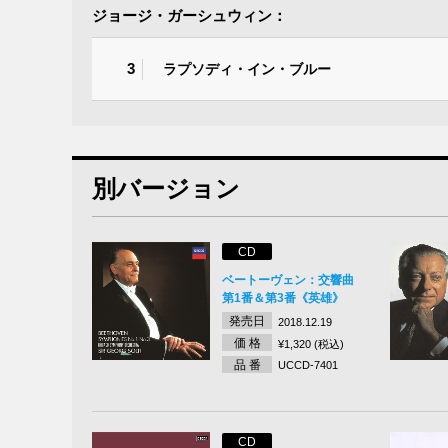
ジョージ・ガーシュウィン：
3
ラプソディ・イン・ブルー
別バージョン
CD
ベートーヴェン：交響曲
第1番＆第3番《英雄》
発売日
2018.12.19
価 格
¥1,320 (税込)
品 番
UCCD-7401
CD