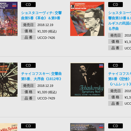
CD
CD
ショスタコーヴィチ: 交響
ショスタコー
曲第5番《革命》＆第9番
響曲第10番＆
ルギスの民謡
発売日
2018.12.19
る序曲
価 格
¥1,320 (税込)
発売日
2018
品 番
UCCD-7426
価 格
¥1,
品 番
UCC
CD
CD
チャイコフスキー: 交響曲
チャイコフスキ
第5番、大序曲《1812年》
第6番《悲愴
《ハムレット
発売日
2018.12.19
発売日
2018
価 格
¥1,320 (税込)
価 格
¥1,
品 番
UCCD-7429
品 番
UCC
CD
CD