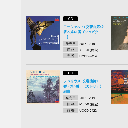
CD
モーツァルト: 交響曲第40
番＆第41番《ジュピタ
ー》
発売日
2018.12.19
価 格
¥1,320 (税込)
品 番
UCCD-7419
CD
シベリウス: 交響曲第1
番・第5番、《カレリア》
組曲
発売日
2018.12.19
価 格
¥1,320 (税込)
品 番
UCCD-7422