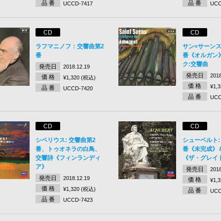
品 番
品 番
UCCD-7417
UCC
CD
CD
ラフマニノフ：交響曲第2
サン=サーンス
番
番《オルガン
ク:交響曲
発売日
2018.12.19
発売日
2018
価 格
¥1,320 (税込)
価 格
¥1,
品 番
UCCD-7420
品 番
UCC
CD
CD
シベリウス: 交響曲第2
シューベルト:
番、トゥオネラの白鳥、
番《未完成》
交響詩《フィンランディ
《ザ・グレイ
ア》
発売日
2018
発売日
2018.12.19
価 格
¥1,
価 格
¥1,320 (税込)
品 番
UCC
品 番
UCCD-7423