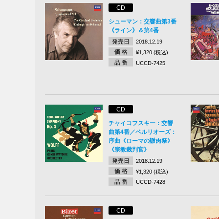
CD
シューマン：交響曲第3番
《ライン》＆第4番
発売日
2018.12.19
価 格
¥1,320 (税込)
品 番
UCCD-7425
CD
チャイコフスキー：交響
曲第4番／ベルリオーズ：
序曲《ローマの謝肉祭》
《宗教裁判官》
発売日
2018.12.19
価 格
¥1,320 (税込)
品 番
UCCD-7428
CD