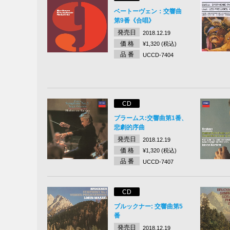
ベートーヴェン：交響曲
第9番《合唱》
発売日
2018.12.19
価 格
¥1,320 (税込)
品 番
UCCD-7404
CD
ブラームス:交響曲第1番、
悲劇的序曲
発売日
2018.12.19
価 格
¥1,320 (税込)
品 番
UCCD-7407
CD
ブルックナー: 交響曲第5
番
発売日
2018.12.19