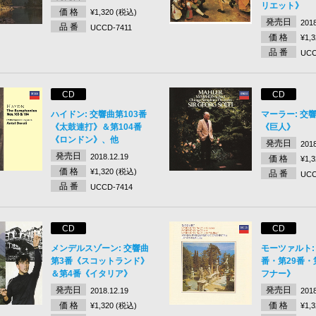
リエット》
価 格
¥1,320 (税込)
発売日
2018
品 番
UCCD-7411
価 格
¥1,
品 番
UCC
CD
CD
ハイドン: 交響曲第103番
マーラー: 交響
《太鼓連打》＆第104番
《巨人》
《ロンドン》、他
発売日
2018
発売日
2018.12.19
価 格
¥1,
価 格
¥1,320 (税込)
品 番
UCC
品 番
UCCD-7414
CD
CD
メンデルスゾーン: 交響曲
モーツァルト:
第3番《スコットランド》
番・第29番・
＆第4番《イタリア》
フナー》
発売日
発売日
2018.12.19
2018
価 格
価 格
¥1,320 (税込)
¥1,