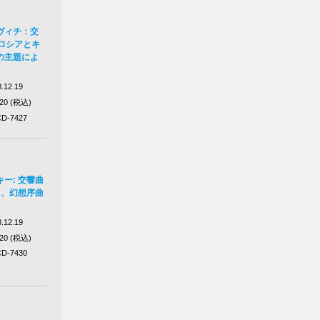
ヴィチ：交
ロシアとキ
の主題によ
.12.19
320 (税込)
D-7427
ー: 交響曲
》、幻想序曲
》
.12.19
320 (税込)
D-7430