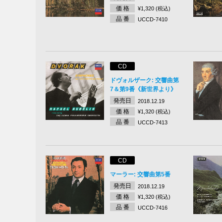
価 格
¥1,320 (税込)
品 番
UCCD-7410
CD
ドヴォルザーク: 交響曲第
7＆第9番《新世界より》
発売日
2018.12.19
価 格
¥1,320 (税込)
品 番
UCCD-7413
CD
マーラー: 交響曲第5番
発売日
2018.12.19
価 格
¥1,320 (税込)
品 番
UCCD-7416