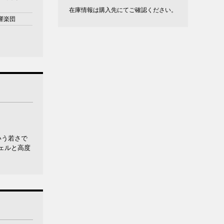
）
在庫情報は購入先にてご確認ください。
響楽団
いう若さで
ェルと高度