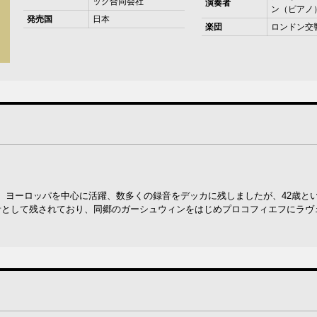
ック合同会社
演奏者
ン（ピアノ
発売国
日本
楽団
ロンドン交
、ヨーロッパを中心に活躍、数多くの録音をデッカに残しましたが、42歳と
音として残されており、同郷のガーシュウィンをはじめプロコフィエフにラヴ