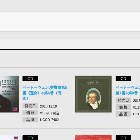
CD
CD
ベートーヴェン:交響曲第5
ベートーヴェ
番《運命》&第6番《田
第7番&第8番
園》
発売日
2018
発売日
2018.12.19
価 格
¥1,
価 格
¥1,320 (税込)
品 番
UCC
品 番
UCCD-7402
CD
CD