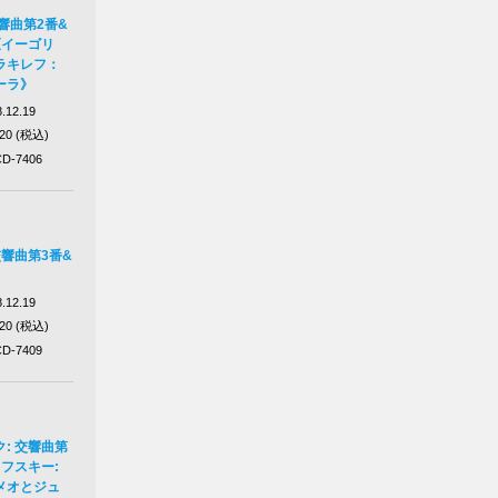
響曲第2番&
《イーゴリ
ラキレフ：
ーラ》
.12.19
320 (税込)
D-7406
交響曲第3番&
.12.19
320 (税込)
D-7409
: 交響曲第
フスキー:
メオとジュ