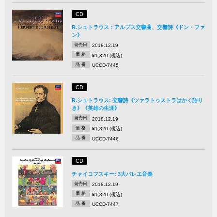
CD
R.シュトラウス：アルプス交響曲、交響詩《ドン・ファ
ン》
発売日
2018.12.19
価 格
¥1,320 (税込)
品 番
UCCD-7445
CD
R.シュトラウス: 交響詩《ツァラトゥストラはかく語り
き》《英雄の生涯》
発売日
2018.12.19
価 格
¥1,320 (税込)
品 番
UCCD-7446
CD
チャイコフスキー: 3大バレエ音楽
発売日
2018.12.19
価 格
¥1,320 (税込)
品 番
UCCD-7447