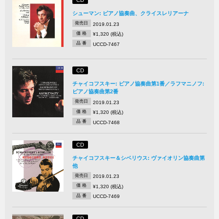
CD
シューマン: ピアノ協奏曲、クライスレリアーナ
発売日
2019.01.23
価 格
¥1,320 (税込)
品 番
UCCD-7467
CD
チャイコフスキー: ピアノ協奏曲第1番／ラフマニノフ:
ピアノ協奏曲第2番
発売日
2019.01.23
価 格
¥1,320 (税込)
品 番
UCCD-7468
CD
チャイコフスキー＆シベリウス: ヴァイオリン協奏曲第
他
発売日
2019.01.23
価 格
¥1,320 (税込)
品 番
UCCD-7469
CD