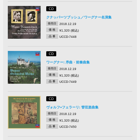
CD
クナッパーツブッシュ／ワーグナー名演集
発売日
2018.12.19
価 格
¥1,320 (税込)
品 番
UCCD-7448
CD
ワーグナー: 序曲・前奏曲集
発売日
2018.12.19
価 格
¥1,320 (税込)
品 番
UCCD-7449
CD
ヴォルフ=フェラーリ: 管弦楽曲集
発売日
2018.12.19
価 格
¥1,320 (税込)
品 番
UCCD-7450