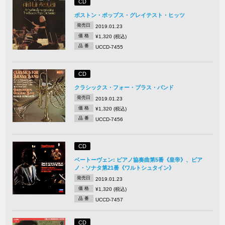
CD
ボストン・ポップス・グレイテスト・ヒッツ
発売日
2019.01.23
価 格
¥1,320 (税込)
品 番
UCCD-7455
CD
クラシックス・フォー・ブラス・バンド
発売日
2019.01.23
価 格
¥1,320 (税込)
品 番
UCCD-7456
CD
ベートーヴェン: ピアノ協奏曲第5番《皇帝》、ピア
ノ・ソナタ第21番《ワルトシュタイン》
発売日
2019.01.23
価 格
¥1,320 (税込)
品 番
UCCD-7457
CD