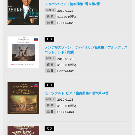
ショパン: ピアノ協奏曲第1番＆第2番
発売日
2019.01.23
価 格
¥1,320 (税込)
品 番
UCCD-7461
CD
メンデルスゾーン：ヴァイオリン協奏曲／ブルッフ：ス
コットランド幻想曲
発売日
2019.01.23
価 格
¥1,320 (税込)
品 番
UCCD-7462
CD
モーツァルト:ピアノ協奏曲第23番&第24番
発売日
2019.01.23
価 格
¥1,320 (税込)
品 番
UCCD-7463
CD