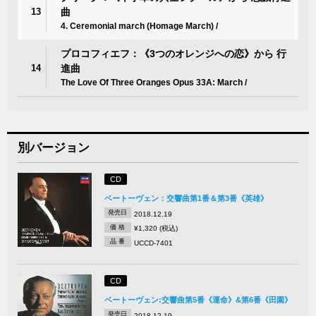
13
曲
4. Ceremonial march (Homage March) /
プロコフィエフ：《3つのオレンジへの恋》から 行
14
進曲
The Love Of Three Oranges Opus 33A: March /
別バージョン
CD
ベートーヴェン：交響曲第1番＆第3番《英雄》
発売日
2018.12.19
価 格
¥1,320 (税込)
品 番
UCCD-7401
CD
ベートーヴェン:交響曲第5番《運命》&第6番《田園》
発売日
2018.12.19