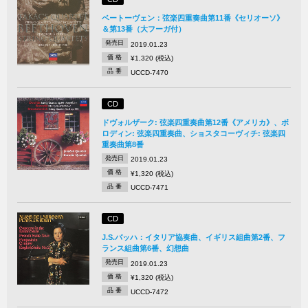
ベートーヴェン：弦楽四重奏曲第11番《セリオーソ》
＆第13番（大フーガ付）
発売日
2019.01.23
価 格
¥1,320 (税込)
品 番
UCCD-7470
CD
ドヴォルザーク: 弦楽四重奏曲第12番《アメリカ》、ボ
ロディン: 弦楽四重奏曲、ショスタコーヴィチ: 弦楽四
重奏曲第8番
発売日
2019.01.23
価 格
¥1,320 (税込)
品 番
UCCD-7471
CD
J.S.バッハ：イタリア協奏曲、イギリス組曲第2番、フ
ランス組曲第6番、幻想曲
発売日
2019.01.23
価 格
¥1,320 (税込)
品 番
UCCD-7472