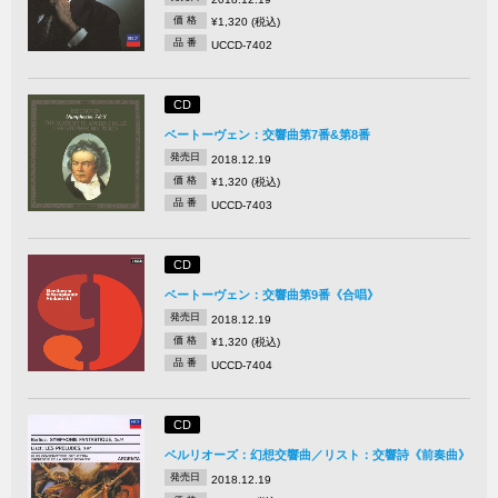
価 格
¥1,320 (税込)
品 番
UCCD-7402
CD
ベートーヴェン：交響曲第7番&第8番
発売日
2018.12.19
価 格
¥1,320 (税込)
品 番
UCCD-7403
CD
ベートーヴェン：交響曲第9番《合唱》
発売日
2018.12.19
価 格
¥1,320 (税込)
品 番
UCCD-7404
CD
ベルリオーズ：幻想交響曲／リスト：交響詩《前奏曲》
発売日
2018.12.19