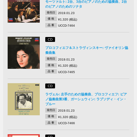
モーツァルト: 2台、3台のピアノのための協奏曲、2台
のピアノのためのソナタ
発売日
2019.01.23
価 格
¥1,320 (税込)
品 番
UCCD-7464
CD
プロコフィエフ＆ストラヴィンスキー: ヴァイオリン協
奏曲集
発売日
2019.01.23
価 格
¥1,320 (税込)
品 番
UCCD-7465
CD
ラヴェル: 左手のための協奏曲、プロコフィエフ: ピア
ノ協奏曲第3番、ガーシュウィン: ラプソディ・イン・
ブルー
発売日
2019.01.23
価 格
¥1,320 (税込)
品 番
UCCD-7466