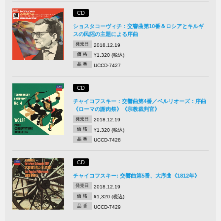
CD
ショスタコーヴィチ：交響曲第10番＆ロシアとキルギ
スの民謡の主題による序曲
発売日
2018.12.19
価 格
¥1,320 (税込)
品 番
UCCD-7427
CD
チャイコフスキー：交響曲第4番／ベルリオーズ：序曲
《ローマの謝肉祭》《宗教裁判官》
発売日
2018.12.19
価 格
¥1,320 (税込)
品 番
UCCD-7428
CD
チャイコフスキー: 交響曲第5番、大序曲《1812年》
発売日
2018.12.19
価 格
¥1,320 (税込)
品 番
UCCD-7429