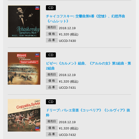
CD
チャイコフスキー: 交響曲第6番《悲愴》、幻想序曲
《ハムレット》
発売日
2018.12.19
価 格
¥1,320 (税込)
品 番
UCCD-7430
CD
ビゼー:《カルメン》組曲、《アルルの女》第1組曲・第
2組曲
発売日
2018.12.19
価 格
¥1,320 (税込)
品 番
UCCD-7431
CD
ドリーブ: バレエ音楽《コッペリア》《シルヴィア》抜
粋
発売日
2018.12.19
価 格
¥1,320 (税込)
品 番
UCCD-7432