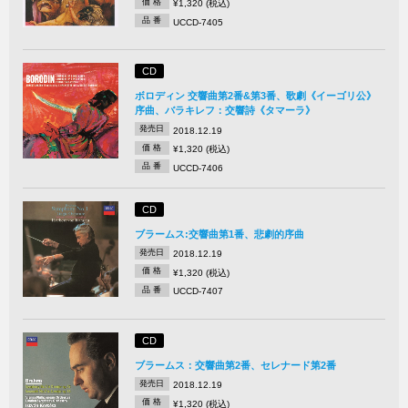
価 格
¥1,320 (税込)
品 番
UCCD-7405
CD
ボロディン 交響曲第2番&第3番、歌劇《イーゴリ公》
序曲、バラキレフ：交響詩《タマーラ》
発売日
2018.12.19
価 格
¥1,320 (税込)
品 番
UCCD-7406
CD
ブラームス:交響曲第1番、悲劇的序曲
発売日
2018.12.19
価 格
¥1,320 (税込)
品 番
UCCD-7407
CD
ブラームス：交響曲第2番、セレナード第2番
発売日
2018.12.19
価 格
¥1,320 (税込)