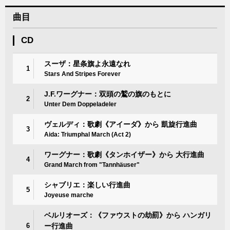
曲目
CD
スーザ：星条旗よ永遠なれ
1
Stars And Stripes Forever
J.F.ワーグナー：双頭の鷲の旗のもとに
2
Unter Dem Doppeladeler
ヴェルディ：歌劇《アイーダ》から 凱旋行進曲
3
Aida: Triumphal March (Act 2)
ワーグナー：歌劇《タンホイザー》から 大行進曲
4
Grand March from "Tannhäuser"
シャブリエ：楽しい行進曲
5
Joyeuse marche
ベルリオーズ：《ファウストの劫罰》から ハンガリ
6
ー行進曲