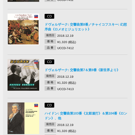
CD
ドヴォルザーク: 交響曲第8番／チャイコフスキー: 幻想
序曲《ロメオとジュリエット》
発売日
2018.12.19
価 格
¥1,320 (税込)
品 番
UCCD-7412
CD
ドヴォルザーク: 交響曲第7＆第9番《新世界より》
発売日
2018.12.19
価 格
¥1,320 (税込)
品 番
UCCD-7413
CD
ハイドン: 交響曲第103番《太鼓連打》＆第104番《ロン
ドン》、他
発売日
2018.12.19
価 格
¥1,320 (税込)