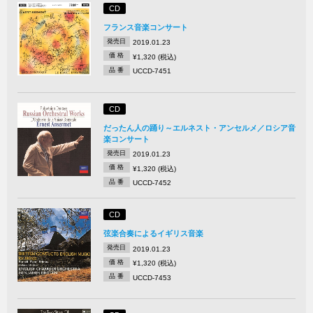
CD
フランス音楽コンサート
発売日
2019.01.23
価 格
¥1,320 (税込)
品 番
UCCD-7451
CD
だったん人の踊り～エルネスト・アンセルメ／ロシア音
楽コンサート
発売日
2019.01.23
価 格
¥1,320 (税込)
品 番
UCCD-7452
CD
弦楽合奏によるイギリス音楽
発売日
2019.01.23
価 格
¥1,320 (税込)
品 番
UCCD-7453