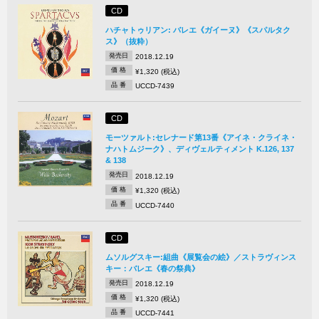
CD
ハチャトゥリアン: バレエ《ガイーヌ》《スパルタク
ス》（抜粋）
発売日
2018.12.19
価 格
¥1,320 (税込)
品 番
UCCD-7439
CD
モーツァルト:セレナード第13番《アイネ・クライネ・
ナハトムジーク》、ディヴェルティメント K.126, 137
& 138
発売日
2018.12.19
価 格
¥1,320 (税込)
品 番
UCCD-7440
CD
ムソルグスキー:組曲《展覧会の絵》／ストラヴィンス
キー：バレエ《春の祭典》
発売日
2018.12.19
価 格
¥1,320 (税込)
品 番
UCCD-7441