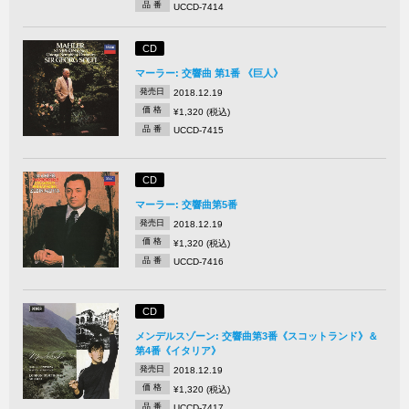
品 番
UCCD-7414
CD
マーラー: 交響曲 第1番 《巨人》
発売日
2018.12.19
価 格
¥1,320 (税込)
品 番
UCCD-7415
CD
マーラー: 交響曲第5番
発売日
2018.12.19
価 格
¥1,320 (税込)
品 番
UCCD-7416
CD
メンデルスゾーン: 交響曲第3番《スコットランド》＆
第4番《イタリア》
発売日
2018.12.19
価 格
¥1,320 (税込)
品 番
UCCD-7417