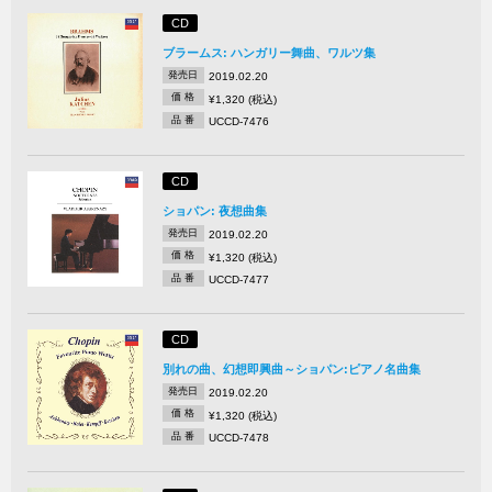
CD
ブラームス: ハンガリー舞曲、ワルツ集
発売日
2019.02.20
価 格
¥1,320 (税込)
品 番
UCCD-7476
CD
ショパン: 夜想曲集
発売日
2019.02.20
価 格
¥1,320 (税込)
品 番
UCCD-7477
CD
別れの曲、幻想即興曲～ショパン:ピアノ名曲集
発売日
2019.02.20
価 格
¥1,320 (税込)
品 番
UCCD-7478