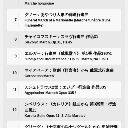
Marche hongroise
グノー：あやつり人形の葬送行進曲
7
Funeral March of a Marionette (Marche funèbre d'une
marionette)
チャイコフスキー：スラヴ行進曲 作品31
8
Slavonic March, Op.31, TH.45
エルガー：行進曲《威風堂々》 第1番 作品39の1
9
"Pomp and Circumstance," Op.39: March, No.1 in D
マイアベーア：歌劇《預言者》から 戴冠式行進曲
10
Coronation March
J.シュトラウス2世：エジプト行進曲 作品335
11
Agyptischer Marsch Opus 335 /
シベリウス：《カレリア》組曲から 第3楽章：行進
12
曲風に
Karelia Suite Opus 11: 3. Alla Marcia /
グリーグ：《十字軍の兵士シグール》から 忠誠行進