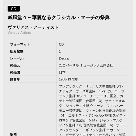
CD
威風堂々～華麗なるクラシカル・マーチの祭典
ヴァリアス・アーティスト
Various Artists
フォーマット
CD
組み枚数
1
レーベル
Decca
発売元
ユニバーサル ミュージック合同会社
発売国
日本
録音年
1958-1972年
フレデリクック・Ｊ．ハリス中佐指揮 グレ
ナディア・ガーズ軍楽隊（1,2） カルロ・フ
ランチ指揮 サンタ・チェチーリア国立アカ
デミー管弦楽団・合唱団（3） サー・ゲオル
グ・ショルティ指揮 ウィーン・フィルハー
モニー管弦楽団・ウィーン国立歌劇場合唱団
（4） エルネスト・アンセルメ指揮 スイス・
ロマンド管弦楽団（5,14） ジャン・マルテ
ィノン指揮 パリ音楽院管弦楽団（6） サー・
アレグザンダー・ギブソン指揮 コヴェン
楽団
ト・ガーデン・ロイヤル・オペラハウス管弦