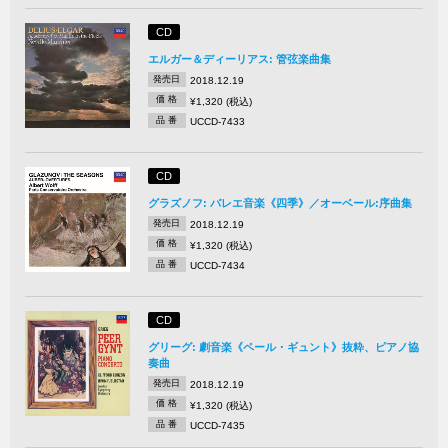
CD
エルガー＆ディーリアス: 管弦楽曲集
発売日
2018.12.19
価 格
¥1,320 (税込)
品 番
UCCD-7433
CD
グラズノフ: バレエ音楽《四季》／オーベール:序曲集
発売日
2018.12.19
価 格
¥1,320 (税込)
品 番
UCCD-7434
CD
グリーグ: 劇音楽《ペール・ギュント》抜粋、ピアノ協
奏曲
発売日
2018.12.19
価 格
¥1,320 (税込)
品 番
UCCD-7435