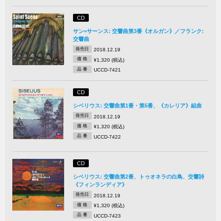
CD
サン=サーンス: 交響曲第3番《オルガン》／フランク:
交響曲
発売日
2018.12.19
価 格
¥1,320 (税込)
品 番
UCCD-7421
CD
シベリウス: 交響曲第1番・第5番、《カレリア》組曲
発売日
2018.12.19
価 格
¥1,320 (税込)
品 番
UCCD-7422
CD
シベリウス: 交響曲第2番、トゥオネラの白鳥、交響詩
《フィンランディア》
発売日
2018.12.19
価 格
¥1,320 (税込)
品 番
UCCD-7423