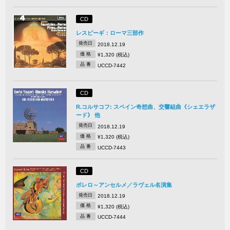
CD
レスピーギ：ローマ三部作
発売日
2018.12.19
価 格
¥1,320 (税込)
品 番
UCCD-7442
CD
R.コルサコフ: スペイン奇想曲、交響組曲《シェエラザ
ード》 他
発売日
2018.12.19
価 格
¥1,320 (税込)
品 番
UCCD-7443
CD
ボレロ～アンセルメ／ラヴェル名演集
発売日
2018.12.19
価 格
¥1,320 (税込)
品 番
UCCD-7444