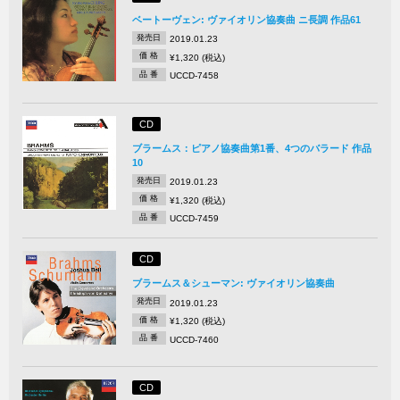
ベートーヴェン: ヴァイオリン協奏曲 ニ長調 作品61
発売日
2019.01.23
価 格
¥1,320 (税込)
品 番
UCCD-7458
CD
ブラームス：ピアノ協奏曲第1番、4つのバラード 作品
10
発売日
2019.01.23
価 格
¥1,320 (税込)
品 番
UCCD-7459
CD
ブラームス＆シューマン: ヴァイオリン協奏曲
発売日
2019.01.23
価 格
¥1,320 (税込)
品 番
UCCD-7460
CD