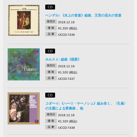
CD
ヘンデル: 《水上の音楽》組曲、王宮の花火の音楽
発売日
2018.12.19
価 格
¥1,320 (税込)
品 番
UCCD-7436
CD
ホルスト: 組曲《惑星》
発売日
2018.12.19
価 格
¥1,320 (税込)
品 番
UCCD-7437
CD
コダーイ:《ハーリ・ヤーノシュ》組み良く、〈孔雀〉
の主題による変奏曲 、他
発売日
2018.12.19
価 格
¥1,320 (税込)
品 番
UCCD-7438