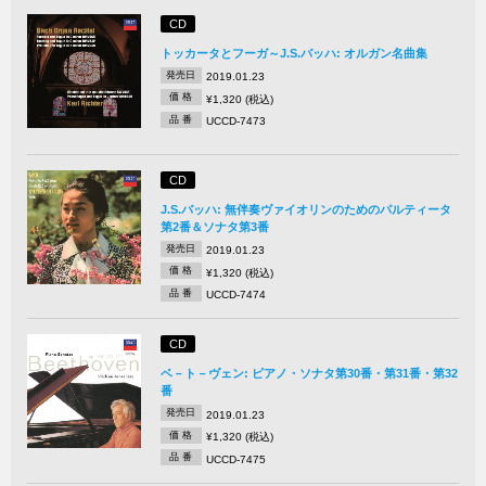
CD
トッカータとフーガ～J.S.バッハ: オルガン名曲集
発売日
2019.01.23
価 格
¥1,320 (税込)
品 番
UCCD-7473
CD
J.S.バッハ: 無伴奏ヴァイオリンのためのパルティータ
第2番＆ソナタ第3番
発売日
2019.01.23
価 格
¥1,320 (税込)
品 番
UCCD-7474
CD
ベ－ト－ヴェン: ピアノ・ソナタ第30番・第31番・第32
番
発売日
2019.01.23
価 格
¥1,320 (税込)
品 番
UCCD-7475