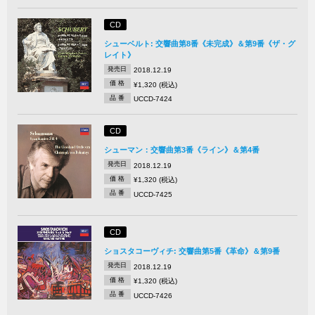
CD
シューベルト: 交響曲第8番《未完成》＆第9番《ザ・グ
レイト》
発売日
2018.12.19
価 格
¥1,320 (税込)
品 番
UCCD-7424
CD
シューマン：交響曲第3番《ライン》＆第4番
発売日
2018.12.19
価 格
¥1,320 (税込)
品 番
UCCD-7425
CD
ショスタコーヴィチ: 交響曲第5番《革命》＆第9番
発売日
2018.12.19
価 格
¥1,320 (税込)
品 番
UCCD-7426