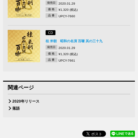
発売日
2020.01.29
価 格
¥1,320 (税込)
品 番
UPCY-7660
CD
桂 米朝 昭和の名演 百噺 其の三十九
発売日
2020.01.29
価 格
¥1,320 (税込)
品 番
UPCY-7661
関連ページ
2020年リリース
落語