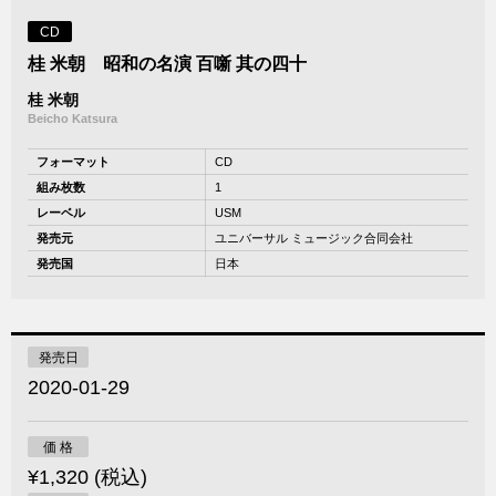
CD
桂 米朝 昭和の名演 百噺 其の四十
桂 米朝
Beicho Katsura
フォーマット
CD
組み枚数
1
レーベル
USM
発売元
ユニバーサル ミュージック合同会社
発売国
日本
発売日
2020-01-29
価 格
¥1,320 (税込)