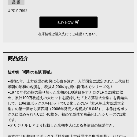
品 番
UPCY-7662
BUY NOW
在庫情報は購入先にてご確認ください。
商品紹介
桂米朝 「昭和の名演 百噺」
●没後5年。上方落語の復興に心血を注ぎ、人間国宝に認定された三代目桂
米朝の昭和の名演を、税抜\1,200のお買い得価格でシリーズ化！
●197０年代の脂の乗り切った米朝の100演目をアナログLP全23枚に収
め、累計100万枚超えの大ヒットを記録した『上方落語大全集』を再編集
して、10枚組ボックス×4セットでCD化したのが『桂米朝上方落語大全
集』の第一期から第四期（2006年発売／各税抜\19.048）。本作は各ボッ
クスに収められたCD計40枚を、初めて単体で商品化したシリーズの1枚
です。
●オリジナルＬＰより転載した米朝本人による各演目の解説付き。
※本作は10枚組CDボックス『桂米朝 上方落語大全集 第四期』（TOCF-