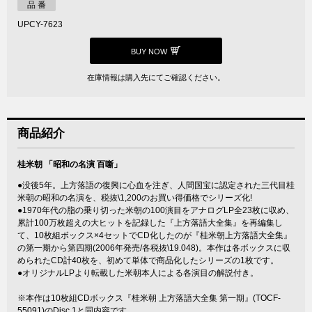
品 番
UPCY-7623
BUY NOW
在庫情報は購入先にてご確認ください。
商品紹介
桂米朝 「昭和の名演 百噺」
●没後5年。上方落語の復興に心血を注ぎ、人間国宝に認定された三代目桂
米朝の昭和の名演を、税抜\1,200のお買い得価格でシリーズ化!
●1970年代の脂の乗り切った米朝の100演目をアナログLP全23枚に収め、
累計100万枚超えの大ヒットを記録した『上方落語大全集』を再編集し
て、10枚組ボックス×4セットでCD化したのが『桂米朝上方落語大全集』
の第一期から第四期(2006年発売/各税抜\19.048)。本作は各ボックスに収
められたCD計40枚を、初めて単体で商品化したシリーズの1枚です。
●オリジナルLPより転載した米朝本人による各演目の解説付き。
※本作は10枚組CDボックス『桂米朝 上方落語大全集 第一期』(TOCF-
55091)のDisc 1と同内容です。