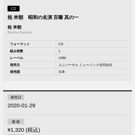
CD
桂 米朝 昭和の名演 百噺 其の一
桂 米朝
Beicho Katsura
フォーマット
CD
組み枚数
1
レーベル
USM
発売元
ユニバーサル ミュージック合同会社
発売国
日本
発売日
2020-01-29
価 格
¥1,320 (税込)