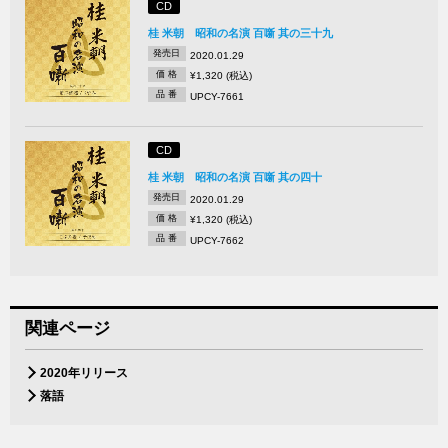
CD
桂 米朝 昭和の名演 百噺 其の三十九
発売日
2020.01.29
価 格
¥1,320 (税込)
品 番
UPCY-7661
CD
桂 米朝 昭和の名演 百噺 其の四十
発売日
2020.01.29
価 格
¥1,320 (税込)
品 番
UPCY-7662
関連ページ
2020年リリース
落語