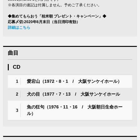
※各演目の速記は付属しません。予めご了承ください。
◆集めてもらおう「桂米朝 プレゼント・キャンペーン」◆
応募〆切:2020年6月末日（当日消印有効）
詳細はこちら
曲目
CD
愛宕山（1972・8・1 / 大阪サンケイホール）
1
犬の目（1977・7・13 / 大阪サンケイホール
2
魚の狂句（1976・11・16 / 大阪朝日生命ホー
3
ル）