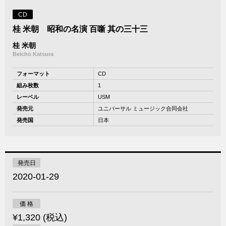
CD
桂 米朝 昭和の名演 百噺 其の三十三
桂 米朝
Beicho Katsura
フォーマット
CD
組み枚数
1
レーベル
USM
発売元
ユニバーサル ミュージック合同会社
発売国
日本
発売日
2020-01-29
価 格
¥1,320 (税込)