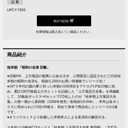
品 番
UPCY-7655
BUY NOW
在庫情報は購入先にてご確認ください。
商品紹介
桂米朝 「昭和の名演 百噺」
●没後5年。上方落語の復興に心血を注ぎ、人間国宝に認定された三代目桂
米朝の昭和の名演を、税抜\1,200のお買い得価格でシリーズ化！
●197０年代の脂の乗り切った米朝の100演目をアナログLP全23枚に収
め、累計100万枚超えの大ヒットを記録した『上方落語大全集』を再編集
して、10枚組ボックス×4セットでCD化したのが『桂米朝上方落語大全
集』の第一期から第四期（2006年発売／各税抜\19.048）。本作は各ボッ
クスに収められたCD計40枚を、初めて単体で商品化したシリーズの1枚
です。
●オリジナルＬＰより転載した米朝本人による各演目の解説付き。
※本作は10枚組CDボックス『桂米朝 上方落語大全集 第四期』（TOCF-