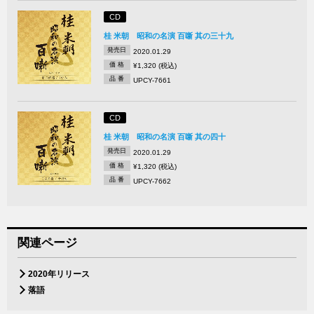
CD
桂 米朝 昭和の名演 百噺 其の三十九
発売日
2020.01.29
価 格
¥1,320 (税込)
品 番
UPCY-7661
CD
桂 米朝 昭和の名演 百噺 其の四十
発売日
2020.01.29
価 格
¥1,320 (税込)
品 番
UPCY-7662
関連ページ
2020年リリース
落語