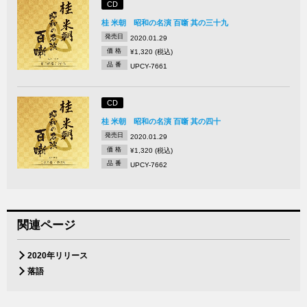
CD
桂 米朝 昭和の名演 百噺 其の三十九
発売日
2020.01.29
価 格
¥1,320 (税込)
品 番
UPCY-7661
CD
桂 米朝 昭和の名演 百噺 其の四十
発売日
2020.01.29
価 格
¥1,320 (税込)
品 番
UPCY-7662
関連ページ
2020年リリース
落語