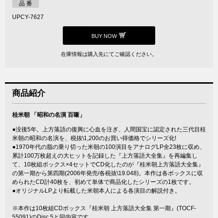
品 番
UPCY-7627
BUY NOW
在庫情報は購入先にてご確認ください。
商品紹介
桂米朝 「昭和の名演 百噺」
●没後5年。上方落語の復興に心血を注ぎ、人間国宝に認定された三代目桂
米朝の昭和の名演を、税抜\1,200のお買い得価格でシリーズ化!
●1970年代の脂の乗り切った米朝の100演目をアナログLP全23枚に収め、
累計100万枚超えの大ヒットを記録した『上方落語大全集』を再編集し
て、10枚組ボックス×4セットでCD化したのが『桂米朝上方落語大全集』
の第一期から第四期(2006年発売/各税抜\19.048)。本作は各ボックスに収
められたCD計40枚を、初めて単体で商品化したシリーズの1枚です。
●オリジナルLPより転載した米朝本人による各演目の解説付き。
※本作は10枚組CDボックス『桂米朝 上方落語大全集 第一期』(TOCF-
55091)のDisc 5と同内容です。