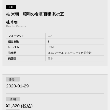
CD
桂 米朝 昭和の名演 百噺 其の五
桂 米朝
Beicho Katsura
フォーマット
CD
組み枚数
1
レーベル
USM
発売元
ユニバーサル ミュージック合同会社
発売国
日本
発売日
2020-01-29
価 格
¥1,320 (税込)