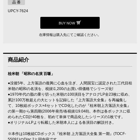
品 番
UPCY-7624
BUY NOW
在庫情報は購入先にてご確認ください。
商品紹介
桂米朝 「昭和の名演 百噺」
●没後5年。上方落語の復興に心血を注ぎ、人間国宝に認定された三代目桂
米朝の昭和の名演を、税抜\1,200のお買い得価格でシリーズ化!
●1970年代の脂の乗り切った米朝の100演目をアナログLP全23枚に収め、
累計100万枚超えの大ヒットを記録した『上方落語大全集』を再編集し
て、10枚組ボックス×4セットでCD化したのが『桂米朝上方落語大全集』
の第一期から第四期(2006年発売/各税抜\19.048)。本作は各ボックスに収
められたCD計40枚を、初めて単体で商品化したシリーズの1枚です。
●オリジナルLPより転載した米朝本人による各演目の解説付き。
※本作は10枚組CDボックス『桂米朝 上方落語大全集 第一期』(TOCF-
55091)のDisc 2と同内容です。