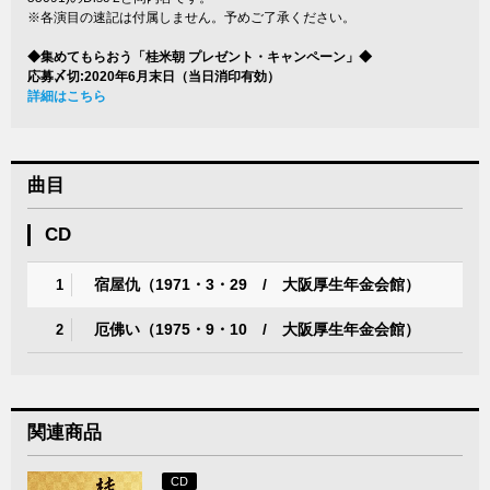
※各演目の速記は付属しません。予めご了承ください。
◆集めてもらおう「桂米朝 プレゼント・キャンペーン」◆
応募〆切:2020年6月末日（当日消印有効）
詳細はこちら
曲目
CD
宿屋仇（1971・3・29 / 大阪厚生年金会館）
1
厄佛い（1975・9・10 / 大阪厚生年金会館）
2
関連商品
CD