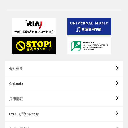
会社概要
公式note
採用情報
FAQ | お問い合わせ