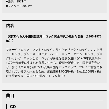
■発表：1971年
■マスター：2021年
内容
【初CD化＆入手困難盤復活!! ロック黄金時代の隠れた名盤 〈1965-1975
編〉】
フォーク・ロック、ソフト・ロック、サイケデリック・ロック、カントリ
ー・ロック、ブルース・ロック、ハード・ロック、グラム・ロック、プロ
グレッシヴ・ロックなど、ロックが多様な発展を遂げる1960年代後半か
ら70年代前半に生まれた作品の中から、廃盤や製造中止、限定盤完売な
ど、暫く入手困難が続いていた裏名盤をピックアップ。プレミア付きで取
引されているアルバムも含め、超低価格1,000円+税（2枚組1500円＋税）
にて限定発売！国内初CD化タイトルも有り！
曲目
CD