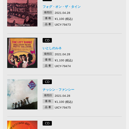
フォグ・オン・ザ・タイン
発売日
2021.04.28
価 格
¥1,100 (税込)
品 番
UICY-79473
CD
いとしのルネ
発売日
2021.04.28
価 格
¥1,100 (税込)
品 番
UICY-79474
CD
ナッシン・ファンシー
発売日
2021.04.28
価 格
¥1,100 (税込)
品 番
UICY-79475
CD