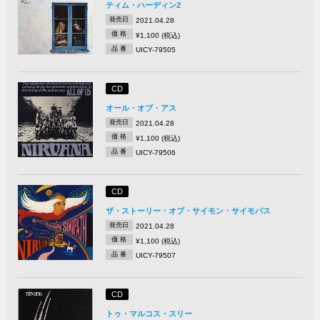
ティム・ハーディン2
発売日
2021.04.28
価 格
¥1,100 (税込)
品 番
UICY-79505
CD
オール・オブ・アス
発売日
2021.04.28
価 格
¥1,100 (税込)
品 番
UICY-79506
CD
ザ・ストーリー・オブ・サイモン・サイモパス
発売日
2021.04.28
価 格
¥1,100 (税込)
品 番
UICY-79507
CD
トゥ・マルコス・スリー