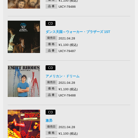
¥1,100 (税込)
品 番
UICY-79486
CD
ダンス天国～ウォーカー・ブラザーズ 1ST
発売日
2021.04.28
価 格
¥1,100 (税込)
品 番
UICY-79487
CD
アメリカン・ドリーム
発売日
2021.04.28
価 格
¥1,100 (税込)
品 番
UICY-79488
CD
激昴
発売日
2021.04.28
価 格
¥1,100 (税込)