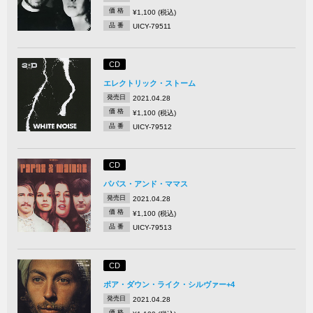
価 格
¥1,100 (税込)
品 番
UICY-79511
CD
エレクトリック・ストーム
発売日
2021.04.28
価 格
¥1,100 (税込)
品 番
UICY-79512
CD
パパス・アンド・ママス
発売日
2021.04.28
価 格
¥1,100 (税込)
品 番
UICY-79513
CD
ポア・ダウン・ライク・シルヴァー+4
発売日
2021.04.28
価 格