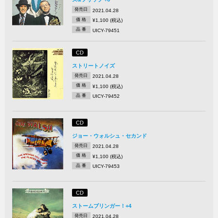
発売日
2021.04.28
価 格
¥1,100 (税込)
品 番
UICY-79451
CD
ストリートノイズ
発売日
2021.04.28
価 格
¥1,100 (税込)
品 番
UICY-79452
CD
ジョー・ウォルシュ・セカンド
発売日
2021.04.28
価 格
¥1,100 (税込)
品 番
UICY-79453
CD
ストームブリンガー！+4
発売日
2021.04.28