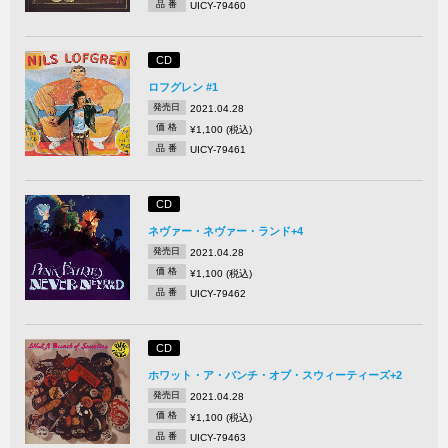
品 番
UICY-79460
CD
ロフグレン #1
発売日
2021.04.28
価 格
¥1,100 (税込)
品 番
UICY-79461
CD
ネヴァー・ネヴァー・ランド+4
発売日
2021.04.28
価 格
¥1,100 (税込)
品 番
UICY-79462
CD
ホワット・ア・バンチ・オブ・スウィーティーズ+2
発売日
2021.04.28
価 格
¥1,100 (税込)
品 番
UICY-79463