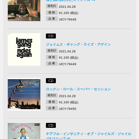
発売日
2021.04.28
価 格
¥1,100 (税込)
品 番
UICY-79448
CD
ジェイムス・ギャング・ライズ・アゲイン
発売日
2021.04.28
価 格
¥1,100 (税込)
品 番
UICY-79449
CD
ロックン・ロール・スーパー・セッション
発売日
2021.04.28
価 格
¥1,100 (税込)
品 番
UICY-79450
CD
チアフル・インサニティ・オブ・ジャイルズ・ジャイル
ズ&フリップ +6