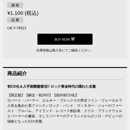
価 格
¥1,100 (税込)
品 番
UICY-79521
BUY NOW
在庫情報は購入先にてご確認ください。
商品紹介
初CD化＆入手困難盤復活!! ロック黄金時代の隠れた名盤
【限定盤】【解説・歌詞付】【国内初CD化】
ロバート・パーマー、エルキー・ブルックスの男女ツイン・ヴォーカルで
人気を集めた英ファンク／ロック・バンド、ヴィネガー・ジョーのファー
スト・アルバム。アイランド・レコード創設者、クリス・ブラックウェル
とパーマーの邂逅、そしてパーマーのアイランドからのソロ・デビューの
端緒となった幻の名盤。