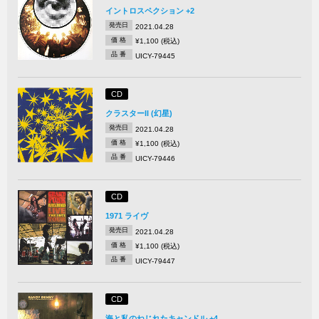
イントロスペクション +2
発売日
2021.04.28
価 格
¥1,100 (税込)
品 番
UICY-79445
CD
クラスターII (幻星)
発売日
2021.04.28
価 格
¥1,100 (税込)
品 番
UICY-79446
CD
1971 ライヴ
発売日
2021.04.28
価 格
¥1,100 (税込)
品 番
UICY-79447
CD
海と私のねじれたキャンドル +4