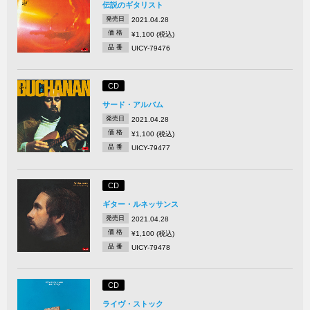
伝説のギタリスト
発売日
2021.04.28
価 格
¥1,100 (税込)
品 番
UICY-79476
CD
サード・アルバム
発売日
2021.04.28
価 格
¥1,100 (税込)
品 番
UICY-79477
CD
ギター・ルネッサンス
発売日
2021.04.28
価 格
¥1,100 (税込)
品 番
UICY-79478
CD
ライヴ・ストック