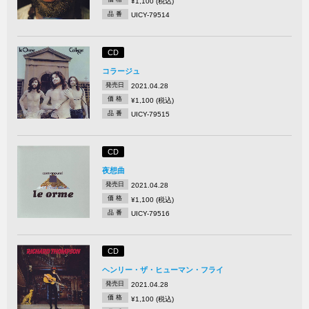
¥1,100 (税込)
品 番
UICY-79514
CD
コラージュ
発売日
2021.04.28
価 格
¥1,100 (税込)
品 番
UICY-79515
CD
夜想曲
発売日
2021.04.28
価 格
¥1,100 (税込)
品 番
UICY-79516
CD
ヘンリー・ザ・ヒューマン・フライ
発売日
2021.04.28
価 格
¥1,100 (税込)