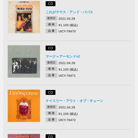
CD
これがママス・アンド・パパス
発売日
2021.04.28
価 格
¥1,100 (税込)
品 番
UICY-79470
CD
マーク＝アーモンド+2
発売日
2021.04.28
価 格
¥1,100 (税込)
品 番
UICY-79471
CD
ナイスリー・アウト・オブ・チューン
発売日
2021.04.28
価 格
¥1,100 (税込)
品 番
UICY-79472
CD