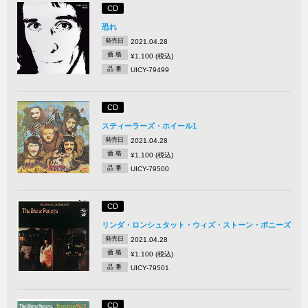
CD
恐れ
発売日
2021.04.28
価 格
¥1,100 (税込)
品 番
UICY-79499
CD
スティーラーズ・ホイール1
発売日
2021.04.28
価 格
¥1,100 (税込)
品 番
UICY-79500
CD
リンダ・ロンシュタット・ウィズ・ストーン・ポニーズ
発売日
2021.04.28
価 格
¥1,100 (税込)
品 番
UICY-79501
CD