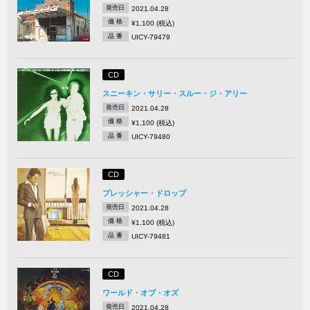
発売日
2021.04.28
価 格
¥1,100 (税込)
品 番
UICY-79479
CD
スニーキン・サリー・スルー・ジ・アリー
発売日
2021.04.28
価 格
¥1,100 (税込)
品 番
UICY-79480
CD
プレッシャー・ドロップ
発売日
2021.04.28
価 格
¥1,100 (税込)
品 番
UICY-79481
CD
ワールド・オブ・オズ
発売日
2021.04.28