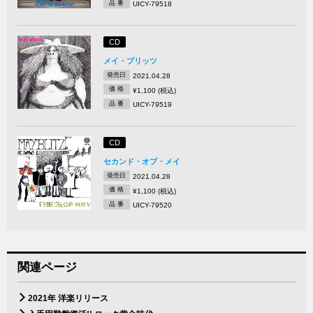
品 番
UICY-79518
CD
メイ・ブリッツ
発売日
2021.04.28
価 格
¥1,100 (税込)
品 番
UICY-79519
CD
セカンド・オブ・メイ
発売日
2021.04.28
価 格
¥1,100 (税込)
品 番
UICY-79520
関連ページ
2021年 洋楽リリース