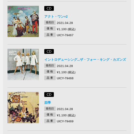
CD
アクト・ワン+2
発売日
2021.04.28
価 格
¥1,100 (税込)
品 番
UICY-79467
CD
イントロデューシング...ザ・フォー・キング・カズンズ
発売日
2021.04.28
価 格
¥1,100 (税込)
品 番
UICY-79468
CD
四季
発売日
2021.04.28
価 格
¥1,100 (税込)
品 番
UICY-79469