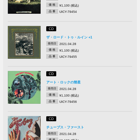
価 格
¥1,100 (税込)
品 番
UICY-79454
CD
ザ・ロード・トゥ・ルイン +1
発売日
2021.04.28
価 格
¥1,100 (税込)
品 番
UICY-79455
CD
アート・ロックの彗星
発売日
2021.04.28
価 格
¥1,100 (税込)
品 番
UICY-79456
CD
チューブス・ファースト
発売日
2021.04.28
価 格