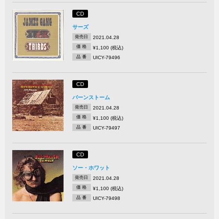
CD
サーズ
発売日
2021.04.28
価 格
¥1,100 (税込)
品 番
UICY-79496
CD
バーンストーム
発売日
2021.04.28
価 格
¥1,100 (税込)
品 番
UICY-79497
CD
ソー・ホワット
発売日
2021.04.28
価 格
¥1,100 (税込)
品 番
UICY-79498