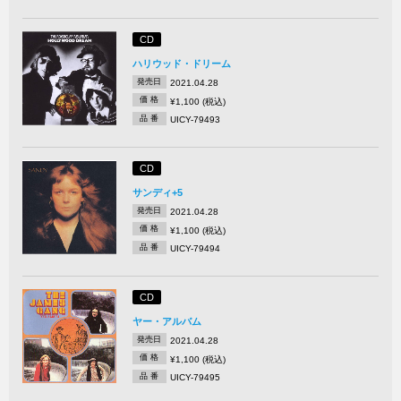
CD
ハリウッド・ドリーム
発売日
2021.04.28
価 格
¥1,100 (税込)
品 番
UICY-79493
CD
サンディ+5
発売日
2021.04.28
価 格
¥1,100 (税込)
品 番
UICY-79494
CD
ヤー・アルバム
発売日
2021.04.28
価 格
¥1,100 (税込)
品 番
UICY-79495