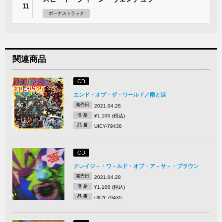
11
ボーナストラック
関連商品
CD
エンド・オブ・ザ・ワールド／雨と涙
発売日
2021.04.28
価 格
¥1,100 (税込)
品 番
UICY-79438
CD
クレイジ－・ワ－ルド・オブ・ア－サ－・ブラウン
発売日
2021.04.28
価 格
¥1,100 (税込)
品 番
UICY-79439