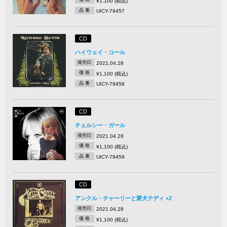
¥1,100 (税込)
品 番
UICY-79457
CD
ハイウェイ・コール
発売日
2021.04.28
価 格
¥1,100 (税込)
品 番
UICY-79458
CD
チェルシー・ガール
発売日
2021.04.28
価 格
¥1,100 (税込)
品 番
UICY-79459
CD
アンクル・チャーリーと愛犬テディ +2
発売日
2021.04.28
価 格
¥1,100 (税込)