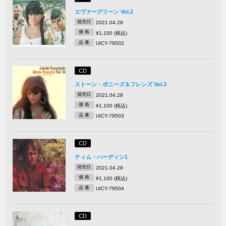
エヴァーグリーン Vol.2
発売日
2021.04.28
価 格
¥1,100 (税込)
品 番
UICY-79502
CD
ストーン・ポニーズ＆フレンズ Vol.3
発売日
2021.04.28
価 格
¥1,100 (税込)
品 番
UICY-79503
CD
ティム・ハーディン1
発売日
2021.04.28
価 格
¥1,100 (税込)
品 番
UICY-79504
CD