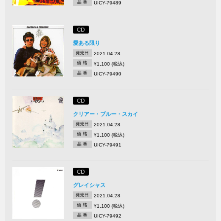
品 番
UICY-79489
CD
愛ある限り
発売日
2021.04.28
価 格
¥1,100 (税込)
品 番
UICY-79490
CD
クリアー・ブルー・スカイ
発売日
2021.04.28
価 格
¥1,100 (税込)
品 番
UICY-79491
CD
グレイシャス
発売日
2021.04.28
価 格
¥1,100 (税込)
品 番
UICY-79492