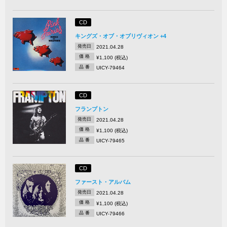
CD
キングズ・オブ・オブリヴィオン +4
発売日
2021.04.28
価 格
¥1,100 (税込)
品 番
UICY-79464
CD
フランプトン
発売日
2021.04.28
価 格
¥1,100 (税込)
品 番
UICY-79465
CD
ファースト・アルバム
発売日
2021.04.28
価 格
¥1,100 (税込)
品 番
UICY-79466