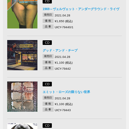
CD
1969～ヴェルヴェット・アンダーグラウンド・ライヴ
発売日
2021.04.28
価 格
¥1,650 (税込)
品 番
UICY-79440/1
CD
グッド・アンド・チープ
発売日
2021.04.28
価 格
¥1,100 (税込)
品 番
UICY-79442
CD
エミット・ローズの限りない世界
発売日
2021.04.28
価 格
¥1,100 (税込)
品 番
UICY-79443
CD