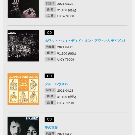
発売日
2021.04.28
価 格
¥1,100 (税込)
品 番
UICY-79508
CD
ホワット・ウィ・ディド・オン・アワ・ホリデイズ +3
発売日
2021.04.28
価 格
¥1,100 (税込)
品 番
UICY-79509
CD
フル・ハウス+5
発売日
2021.04.28
価 格
¥1,100 (税込)
品 番
UICY-79510
CD
夢の世界
発売日
2021.04.28