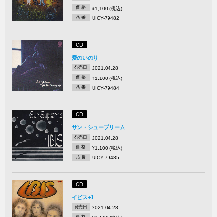
価 格
¥1,100 (税込)
品 番
UICY-79482
CD
愛のいのり
発売日
2021.04.28
価 格
¥1,100 (税込)
品 番
UICY-79484
CD
サン・シュープリーム
発売日
2021.04.28
価 格
¥1,100 (税込)
品 番
UICY-79485
CD
イビス+1
発売日
2021.04.28
価 格