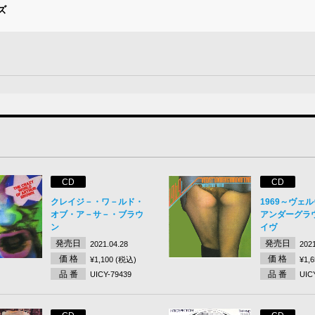
ズ
CD
CD
クレイジ－・ワ－ルド・
1969～ヴェ
オブ・ア－サ－・ブラウ
アンダーグラ
ン
イヴ
発売日
発売日
2021.04.28
2021
価 格
価 格
¥1,100 (税込)
¥1,
品 番
品 番
UICY-79439
UIC