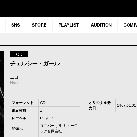
SNS
STORE
PLAYLIST
AUDITION
COMP
CD
チェルシー・ガール
ニコ
Nico
フォーマット
CD
オリジナル発
1967.01.01
売日
組み枚数
1
レーベル
Polydor
ユニバーサル ミュージ
発売元
ック合同会社