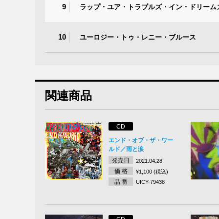
9
ラップ・ユア・トラブルズ・イン・ドリーム
10
ユーロジー・トゥ・レニー・ブルース
関連商品
CD
エンド・オブ・ザ・ワー
ルド／雨と涙
発売日
2021.04.28
価 格
¥1,100 (税込)
品 番
UICY-79438