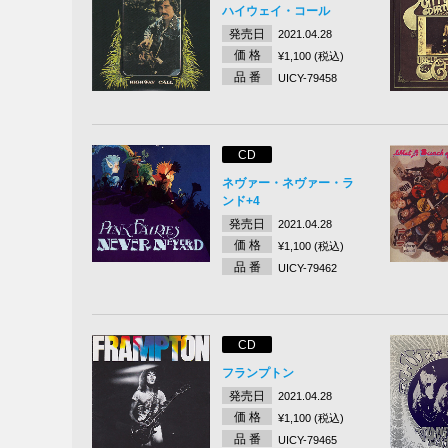
ハイウェイ・コール
発売日
2021.04.28
価 格
¥1,100 (税込)
品 番
UICY-79458
CD
ネヴァー・ネヴァー・ラ
ンド+4
発売日
2021.04.28
価 格
¥1,100 (税込)
品 番
UICY-79462
CD
フランプトン
発売日
2021.04.28
価 格
¥1,100 (税込)
品 番
UICY-79465