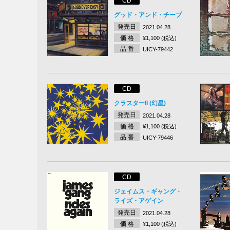
CD
グッド・アンド・チープ
発売日
2021.04.28
価 格
¥1,100 (税込)
品 番
UICY-79442
CD
クラスターII (幻星)
発売日
2021.04.28
価 格
¥1,100 (税込)
品 番
UICY-79446
CD
ジェイムス・ギャング・
ライズ・アゲイン
発売日
2021.04.28
価 格
¥1,100 (税込)