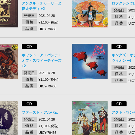
アンクル・チャーリーと
ロフグレン #1
愛犬テディ +2
発売日
2021
発売日
2021.04.28
価 格
¥1,
価 格
¥1,100 (税込)
品 番
UIC
品 番
UICY-79460
CD
CD
ホワット・ア・バンチ・
キングズ・オ
オブ・スウィーティーズ
ヴィオン +4
+2
発売日
2021
発売日
2021.04.28
価 格
¥1,
価 格
¥1,100 (税込)
品 番
UIC
品 番
UICY-79463
CD
CD
ファースト・アルバム
アクト・ワン+
発売日
発売日
2021.04.28
2021
価 格
価 格
¥1,100 (税込)
¥1,
品 番
品 番
UICY-79466
UIC