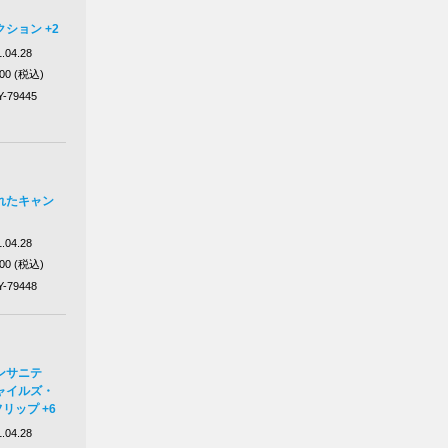
ション +2
.04.28
100 (税込)
Y-79445
れたキャン
.04.28
100 (税込)
Y-79448
ンサニテ
ャイルズ・
リップ +6
.04.28