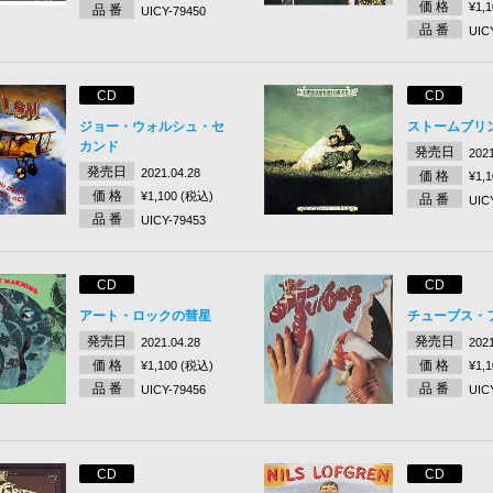
価 格
¥1,
品 番
UICY-79450
品 番
UIC
CD
CD
ジョー・ウォルシュ・セ
ストームブリン
カンド
発売日
2021
発売日
2021.04.28
価 格
¥1,
価 格
¥1,100 (税込)
品 番
UIC
品 番
UICY-79453
CD
CD
アート・ロックの彗星
チューブス・
発売日
発売日
2021.04.28
2021
価 格
価 格
¥1,100 (税込)
¥1,
品 番
品 番
UICY-79456
UIC
CD
CD