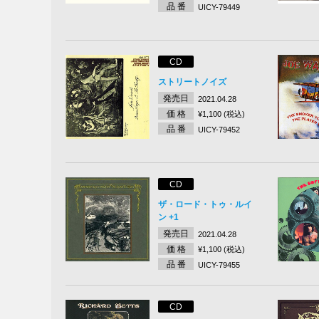
品 番
UICY-79449
CD
ストリートノイズ
発売日
2021.04.28
価 格
¥1,100 (税込)
品 番
UICY-79452
CD
ザ・ロード・トゥ・ルイ
ン +1
発売日
2021.04.28
価 格
¥1,100 (税込)
品 番
UICY-79455
CD