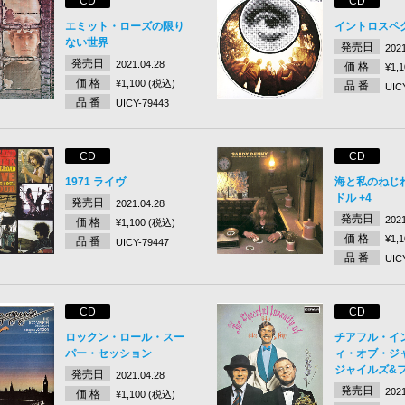
CD
CD
エミット・ローズの限り
イントロスペク
ない世界
発売日
2021
発売日
2021.04.28
価 格
¥1,
価 格
¥1,100 (税込)
品 番
UIC
品 番
UICY-79443
CD
CD
1971 ライヴ
海と私のねじ
ドル +4
発売日
2021.04.28
発売日
2021
価 格
¥1,100 (税込)
価 格
¥1,
品 番
UICY-79447
品 番
UIC
CD
CD
ロックン・ロール・スー
チアフル・イ
パー・セッション
ィ・オブ・ジ
ジャイルズ&フ
発売日
2021.04.28
発売日
2021
価 格
¥1,100 (税込)