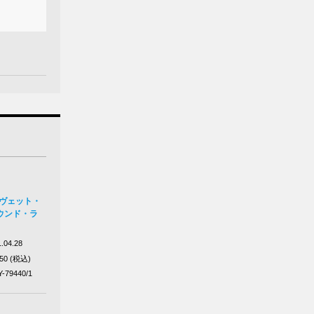
ルヴェット・
ウンド・ラ
.04.28
650 (税込)
Y-79440/1