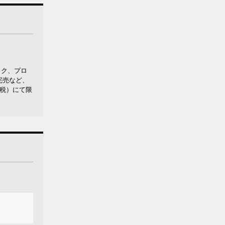
ック、プロ
完売など、
＋税）にて限