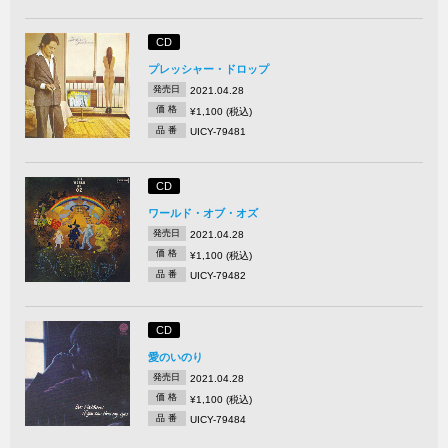
CD
プレッシャー・ドロップ
発売日
2021.04.28
価 格
¥1,100 (税込)
品 番
UICY-79481
CD
ワールド・オブ・オズ
発売日
2021.04.28
価 格
¥1,100 (税込)
品 番
UICY-79482
CD
愛のいのり
発売日
2021.04.28
価 格
¥1,100 (税込)
品 番
UICY-79484