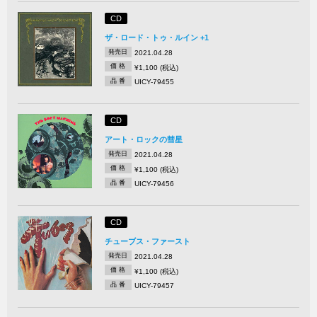
CD
ザ・ロード・トゥ・ルイン +1
発売日
2021.04.28
価 格
¥1,100 (税込)
品 番
UICY-79455
CD
アート・ロックの彗星
発売日
2021.04.28
価 格
¥1,100 (税込)
品 番
UICY-79456
CD
チューブス・ファースト
発売日
2021.04.28
価 格
¥1,100 (税込)
品 番
UICY-79457