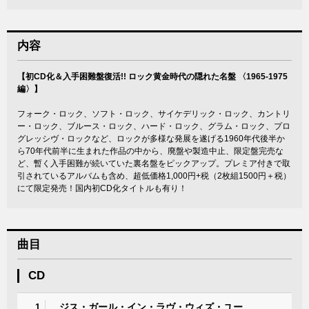
内容
【初CD化＆入手困難盤復活!! ロック黄金時代の隠れた名盤 〈1965-1975
編〉】
フォーク・ロック、ソフト・ロック、サイケデリック・ロック、カントリ
ー・ロック、ブルース・ロック、ハード・ロック、グラム・ロック、プロ
グレッシヴ・ロックなど、ロックが多様な発展を遂げる1960年代後半か
ら70年代前半に生まれた作品の中から、廃盤や製造中止、限定盤完売な
ど、暫く入手困難が続いていた裏名盤をピックアップ。プレミア付きで取
引されているアルバムも含め、超低価格1,000円+税（2枚組1500円＋税）
にて限定発売！国内初CD化タイトルも有り！
曲目
CD
ジス・ガール・イン・ラヴ・ウィズ・ユー
1