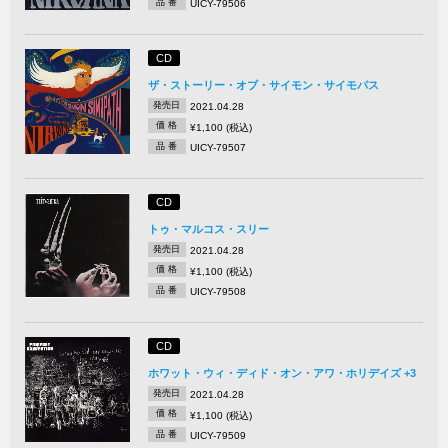
品 番
UICY-79506
CD
ザ・ストーリー・オブ・サイモン・サイモパス
発売日
2021.04.28
価 格
¥1,100 (税込)
品 番
UICY-79507
CD
トゥ・マルコス・スリー
発売日
2021.04.28
価 格
¥1,100 (税込)
品 番
UICY-79508
CD
ホワット・ウィ・ディド・オン・アワ・ホリデイズ +3
発売日
2021.04.28
価 格
¥1,100 (税込)
品 番
UICY-79509