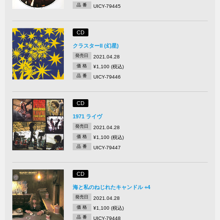
品 番
UICY-79445
CD
クラスターII (幻星)
発売日
2021.04.28
価 格
¥1,100 (税込)
品 番
UICY-79446
CD
1971 ライヴ
発売日
2021.04.28
価 格
¥1,100 (税込)
品 番
UICY-79447
CD
海と私のねじれたキャンドル +4
発売日
2021.04.28
価 格
¥1,100 (税込)
品 番
UICY-79448