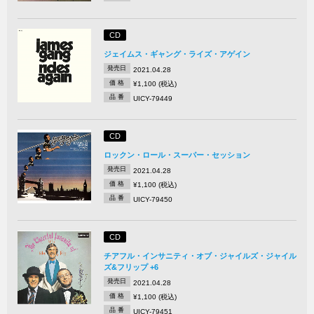
CD
ジェイムス・ギャング・ライズ・アゲイン
発売日
2021.04.28
価 格
¥1,100 (税込)
品 番
UICY-79449
CD
ロックン・ロール・スーパー・セッション
発売日
2021.04.28
価 格
¥1,100 (税込)
品 番
UICY-79450
CD
チアフル・インサニティ・オブ・ジャイルズ・ジャイル
ズ&フリップ +6
発売日
2021.04.28
価 格
¥1,100 (税込)
品 番
UICY-79451