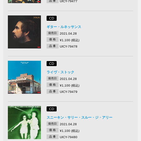
品 番
UICY-79477
CD
ギター・ルネッサンス
発売日
2021.04.28
価 格
¥1,100 (税込)
品 番
UICY-79478
CD
ライヴ・ストック
発売日
2021.04.28
価 格
¥1,100 (税込)
品 番
UICY-79479
CD
スニーキン・サリー・スルー・ジ・アリー
発売日
2021.04.28
価 格
¥1,100 (税込)
品 番
UICY-79480