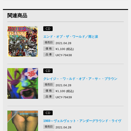
関連商品
CD
エンド・オブ・ザ・ワールド／雨と涙
発売日
2021.04.28
価 格
¥1,100 (税込)
品 番
UICY-79438
CD
クレイジ－・ワ－ルド・オブ・ア－サ－・ブラウン
発売日
2021.04.28
価 格
¥1,100 (税込)
品 番
UICY-79439
CD
1969～ヴェルヴェット・アンダーグラウンド・ライヴ
発売日
2021.04.28