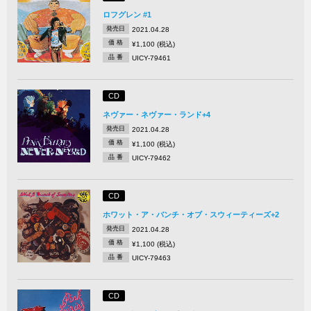
ロフグレン #1
発売日
2021.04.28
価 格
¥1,100 (税込)
品 番
UICY-79461
CD
ネヴァー・ネヴァー・ランド+4
発売日
2021.04.28
価 格
¥1,100 (税込)
品 番
UICY-79462
CD
ホワット・ア・バンチ・オブ・スウィーティーズ+2
発売日
2021.04.28
価 格
¥1,100 (税込)
品 番
UICY-79463
CD