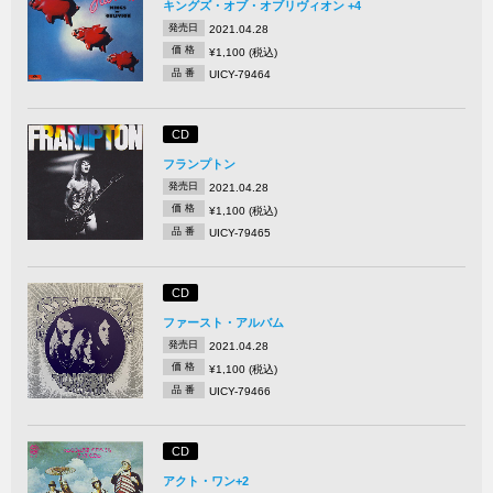
キングズ・オブ・オブリヴィオン +4
発売日
2021.04.28
価 格
¥1,100 (税込)
品 番
UICY-79464
CD
フランプトン
発売日
2021.04.28
価 格
¥1,100 (税込)
品 番
UICY-79465
CD
ファースト・アルバム
発売日
2021.04.28
価 格
¥1,100 (税込)
品 番
UICY-79466
CD
アクト・ワン+2