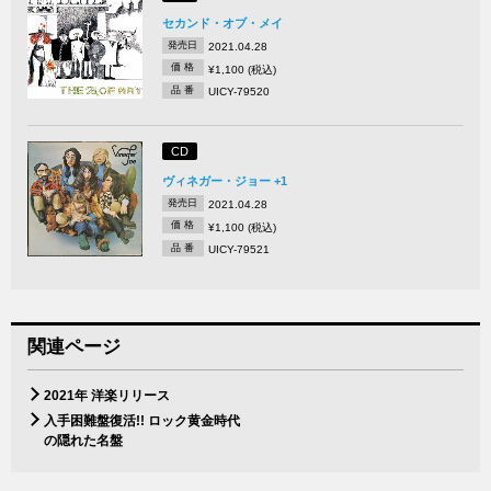
セカンド・オブ・メイ
発売日
2021.04.28
価 格
¥1,100 (税込)
品 番
UICY-79520
CD
ヴィネガー・ジョー +1
発売日
2021.04.28
価 格
¥1,100 (税込)
品 番
UICY-79521
関連ページ
2021年 洋楽リリース
入手困難盤復活!! ロック黄金時代
の隠れた名盤