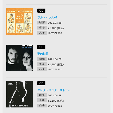
CD
フル・ハウス+5
発売日
2021.04.28
価 格
¥1,100 (税込)
品 番
UICY-79510
CD
夢の世界
発売日
2021.04.28
価 格
¥1,100 (税込)
品 番
UICY-79511
CD
エレクトリック・ストーム
発売日
2021.04.28
価 格
¥1,100 (税込)
品 番
UICY-79512