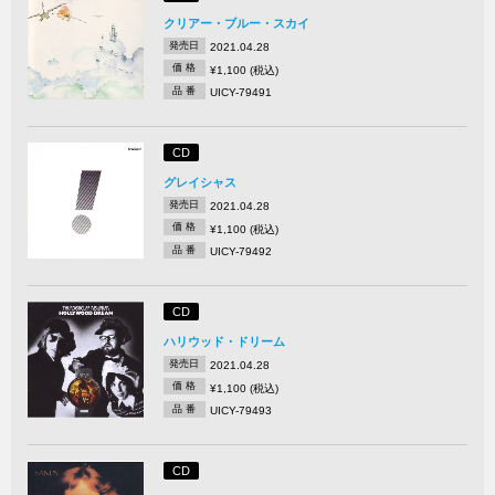
クリアー・ブルー・スカイ
発売日
2021.04.28
価 格
¥1,100 (税込)
品 番
UICY-79491
CD
グレイシャス
発売日
2021.04.28
価 格
¥1,100 (税込)
品 番
UICY-79492
CD
ハリウッド・ドリーム
発売日
2021.04.28
価 格
¥1,100 (税込)
品 番
UICY-79493
CD