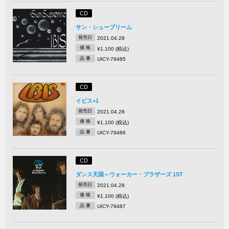
CD
サン・シュープリーム
発売日
2021.04.28
価 格
¥1,100 (税込)
品 番
UICY-79485
CD
イビス+1
発売日
2021.04.28
価 格
¥1,100 (税込)
品 番
UICY-79486
CD
ダンス天国～ウォーカー・ブラザーズ 1ST
発売日
2021.04.28
価 格
¥1,100 (税込)
品 番
UICY-79487