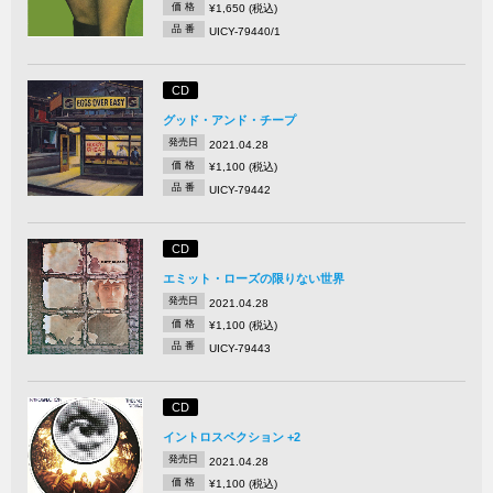
価 格
¥1,650 (税込)
品 番
UICY-79440/1
CD
グッド・アンド・チープ
発売日
2021.04.28
価 格
¥1,100 (税込)
品 番
UICY-79442
CD
エミット・ローズの限りない世界
発売日
2021.04.28
価 格
¥1,100 (税込)
品 番
UICY-79443
CD
イントロスペクション +2
発売日
2021.04.28
価 格
¥1,100 (税込)