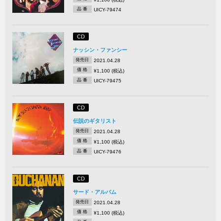
品 番
UICY-79474
CD
ナッシン・ファンシー
発売日
2021.04.28
価 格
¥1,100 (税込)
品 番
UICY-79475
CD
伝説のギタリスト
発売日
2021.04.28
価 格
¥1,100 (税込)
品 番
UICY-79476
CD
サード・アルバム
発売日
2021.04.28
価 格
¥1,100 (税込)