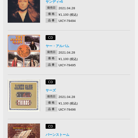
サンディ+5
発売日
2021.04.28
価 格
¥1,100 (税込)
品 番
UICY-79494
CD
ヤー・アルバム
発売日
2021.04.28
価 格
¥1,100 (税込)
品 番
UICY-79495
CD
サーズ
発売日
2021.04.28
価 格
¥1,100 (税込)
品 番
UICY-79496
CD
バーンストーム