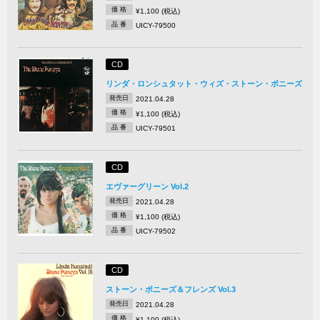
価 格
¥1,100 (税込)
品 番
UICY-79500
CD
リンダ・ロンシュタット・ウィズ・ストーン・ポニーズ
発売日
2021.04.28
価 格
¥1,100 (税込)
品 番
UICY-79501
CD
エヴァーグリーン Vol.2
発売日
2021.04.28
価 格
¥1,100 (税込)
品 番
UICY-79502
CD
ストーン・ポニーズ＆フレンズ Vol.3
発売日
2021.04.28
価 格
¥1,100 (税込)