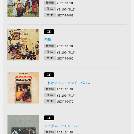
発売日
2021.04.28
価 格
¥1,100 (税込)
品 番
UICY-79467
CD
四季
発売日
2021.04.28
価 格
¥1,100 (税込)
品 番
UICY-79469
CD
これがママス・アンド・パパス
発売日
2021.04.28
価 格
¥1,100 (税込)
品 番
UICY-79470
CD
マーク＝アーモンド+2
発売日
2021.04.28