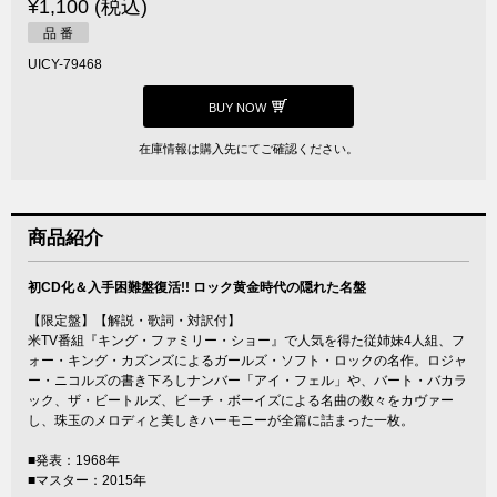
¥1,100 (税込)
品 番
UICY-79468
BUY NOW
在庫情報は購入先にてご確認ください。
商品紹介
初CD化＆入手困難盤復活!! ロック黄金時代の隠れた名盤
【限定盤】【解説・歌詞・対訳付】
米TV番組『キング・ファミリー・ショー』で人気を得た従姉妹4人組、フ
ォー・キング・カズンズによるガールズ・ソフト・ロックの名作。ロジャ
ー・ニコルズの書き下ろしナンバー「アイ・フェル」や、バート・バカラ
ック、ザ・ビートルズ、ビーチ・ボーイズによる名曲の数々をカヴァー
し、珠玉のメロディと美しきハーモニーが全篇に詰まった一枚。
■発表：1968年
■マスター：2015年