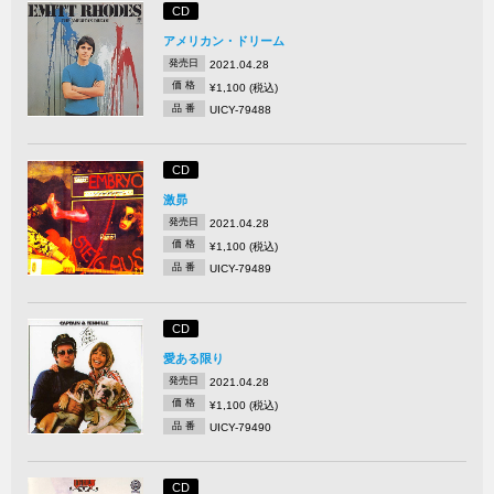
CD
アメリカン・ドリーム
発売日
2021.04.28
価 格
¥1,100 (税込)
品 番
UICY-79488
CD
激昴
発売日
2021.04.28
価 格
¥1,100 (税込)
品 番
UICY-79489
CD
愛ある限り
発売日
2021.04.28
価 格
¥1,100 (税込)
品 番
UICY-79490
CD