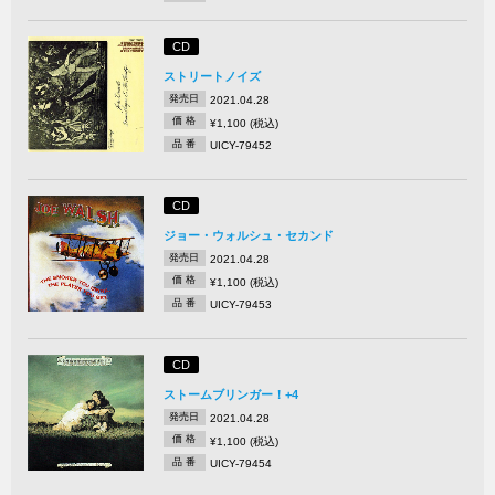
CD
ストリートノイズ
発売日
2021.04.28
価 格
¥1,100 (税込)
品 番
UICY-79452
CD
ジョー・ウォルシュ・セカンド
発売日
2021.04.28
価 格
¥1,100 (税込)
品 番
UICY-79453
CD
ストームブリンガー！+4
発売日
2021.04.28
価 格
¥1,100 (税込)
品 番
UICY-79454