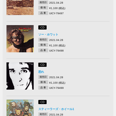
発売日
2021.04.28
価 格
¥1,100 (税込)
品 番
UICY-79497
CD
ソー・ホワット
発売日
2021.04.28
価 格
¥1,100 (税込)
品 番
UICY-79498
CD
恐れ
発売日
2021.04.28
価 格
¥1,100 (税込)
品 番
UICY-79499
CD
スティーラーズ・ホイール1
発売日
2021.04.28