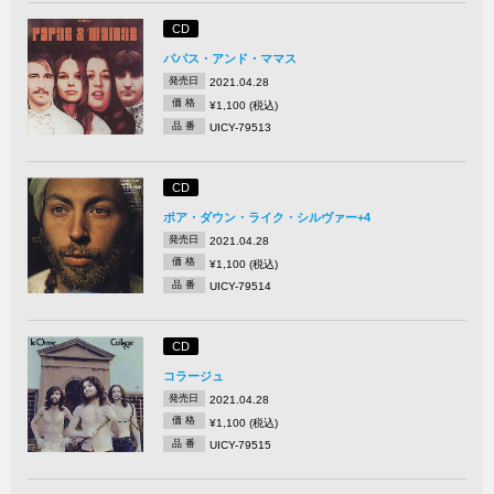
CD
パパス・アンド・ママス
発売日
2021.04.28
価 格
¥1,100 (税込)
品 番
UICY-79513
CD
ポア・ダウン・ライク・シルヴァー+4
発売日
2021.04.28
価 格
¥1,100 (税込)
品 番
UICY-79514
CD
コラージュ
発売日
2021.04.28
価 格
¥1,100 (税込)
品 番
UICY-79515