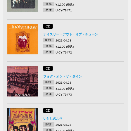
価 格
¥1,100 (税込)
品 番
UICY-79471
CD
ナイスリー・アウト・オブ・チューン
発売日
2021.04.28
価 格
¥1,100 (税込)
品 番
UICY-79472
CD
フォグ・オン・ザ・タイン
発売日
2021.04.28
価 格
¥1,100 (税込)
品 番
UICY-79473
CD
いとしのルネ
発売日
2021.04.28
価 格
¥1,100 (税込)