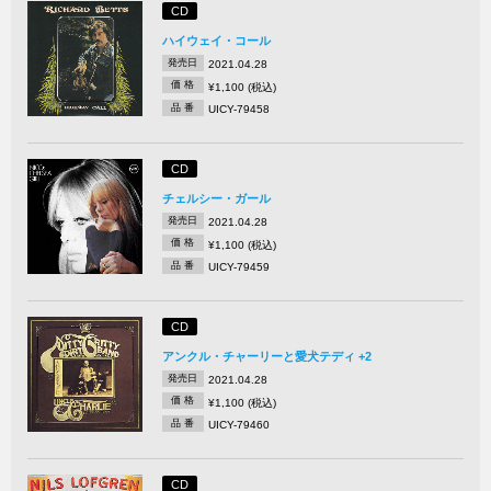
CD
ハイウェイ・コール
発売日
2021.04.28
価 格
¥1,100 (税込)
品 番
UICY-79458
CD
チェルシー・ガール
発売日
2021.04.28
価 格
¥1,100 (税込)
品 番
UICY-79459
CD
アンクル・チャーリーと愛犬テディ +2
発売日
2021.04.28
価 格
¥1,100 (税込)
品 番
UICY-79460
CD