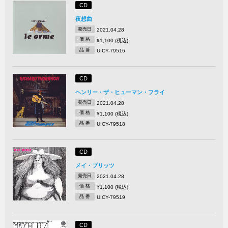
CD
夜想曲
発売日
2021.04.28
価 格
¥1,100 (税込)
品 番
UICY-79516
CD
ヘンリー・ザ・ヒューマン・フライ
発売日
2021.04.28
価 格
¥1,100 (税込)
品 番
UICY-79518
CD
メイ・ブリッツ
発売日
2021.04.28
価 格
¥1,100 (税込)
品 番
UICY-79519
CD