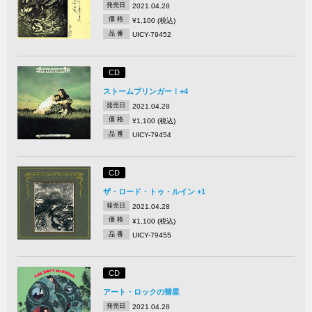
発売日
2021.04.28
価 格
¥1,100 (税込)
品 番
UICY-79452
CD
ストームブリンガー！+4
発売日
2021.04.28
価 格
¥1,100 (税込)
品 番
UICY-79454
CD
ザ・ロード・トゥ・ルイン +1
発売日
2021.04.28
価 格
¥1,100 (税込)
品 番
UICY-79455
CD
アート・ロックの彗星
発売日
2021.04.28