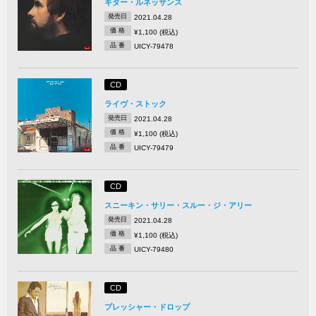
ギター・ルネッサンス
発売日
2021.04.28
価 格
¥1,100 (税込)
品 番
UICY-79478
CD
ライヴ・ストック
発売日
2021.04.28
価 格
¥1,100 (税込)
品 番
UICY-79479
CD
スニーキン・サリー・スルー・ジ・アリー
発売日
2021.04.28
価 格
¥1,100 (税込)
品 番
UICY-79480
CD
プレッシャー・ドロップ