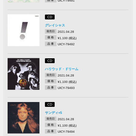
UICY-79491
CD
グレイシャス
発売日
2021.04.28
価 格
¥1,100 (税込)
品 番
UICY-79492
CD
ハリウッド・ドリーム
発売日
2021.04.28
価 格
¥1,100 (税込)
品 番
UICY-79493
CD
サンディ+5
発売日
2021.04.28
価 格
¥1,100 (税込)
品 番
UICY-79494