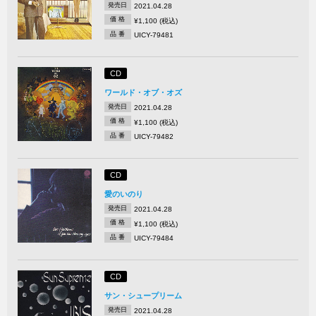
発売日
2021.04.28
価 格
¥1,100 (税込)
品 番
UICY-79481
CD
ワールド・オブ・オズ
発売日
2021.04.28
価 格
¥1,100 (税込)
品 番
UICY-79482
CD
愛のいのり
発売日
2021.04.28
価 格
¥1,100 (税込)
品 番
UICY-79484
CD
サン・シュープリーム
発売日
2021.04.28