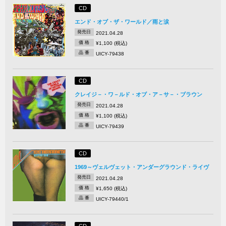
CD
エンド・オブ・ザ・ワールド／雨と涙
発売日
2021.04.28
価 格
¥1,100 (税込)
品 番
UICY-79438
CD
クレイジ－・ワ－ルド・オブ・ア－サ－・ブラウン
発売日
2021.04.28
価 格
¥1,100 (税込)
品 番
UICY-79439
CD
1969～ヴェルヴェット・アンダーグラウンド・ライヴ
発売日
2021.04.28
価 格
¥1,650 (税込)
品 番
UICY-79440/1