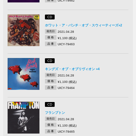
UICY-79462
CD
ホワット・ア・バンチ・オブ・スウィーティーズ+2
発売日
2021.04.28
価 格
¥1,100 (税込)
品 番
UICY-79463
CD
キングズ・オブ・オブリヴィオン +4
発売日
2021.04.28
価 格
¥1,100 (税込)
品 番
UICY-79464
CD
フランプトン
発売日
2021.04.28
価 格
¥1,100 (税込)
品 番
UICY-79465