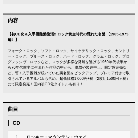
内容
【初CD化＆入手困難盤復活!! ロック黄金時代の隠れた名盤 〈1965-1975
編〉】
フォーク・ロック、ソフト・ロック、サイケデリック・ロック、カントリ
ー・ロック、ブルース・ロック、ハード・ロック、グラム・ロック、プロ
グレッシヴ・ロックなど、ロックが多様な発展を遂げる1960年代後半か
ら70年代前半に生まれた作品の中から、廃盤や製造中止、限定盤完売な
ど、暫く入手困難が続いていた裏名盤をピックアップ。プレミア付きで取
引されているアルバムも含め、超低価格1,000円+税（2枚組1500円＋税）
にて限定発売！国内初CD化タイトルも有り！
曲目
CD
ロッキー・マウンテン・ウェイ
1