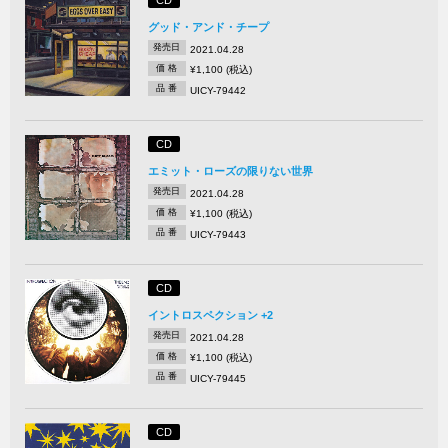
CD
グッド・アンド・チープ
発売日
2021.04.28
価 格
¥1,100 (税込)
品 番
UICY-79442
CD
エミット・ローズの限りない世界
発売日
2021.04.28
価 格
¥1,100 (税込)
品 番
UICY-79443
CD
イントロスペクション +2
発売日
2021.04.28
価 格
¥1,100 (税込)
品 番
UICY-79445
CD