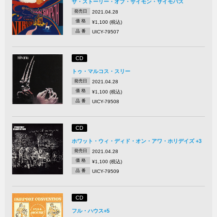
ザ・ストーリー・オブ・サイモン・サイモパス
発売日
2021.04.28
価 格
¥1,100 (税込)
品 番
UICY-79507
CD
トゥ・マルコス・スリー
発売日
2021.04.28
価 格
¥1,100 (税込)
品 番
UICY-79508
CD
ホワット・ウィ・ディド・オン・アワ・ホリデイズ +3
発売日
2021.04.28
価 格
¥1,100 (税込)
品 番
UICY-79509
CD
フル・ハウス+5