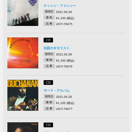
ナッシン・ファンシー
発売日
2021.04.28
価 格
¥1,100 (税込)
品 番
UICY-79475
CD
伝説のギタリスト
発売日
2021.04.28
価 格
¥1,100 (税込)
品 番
UICY-79476
CD
サード・アルバム
発売日
2021.04.28
価 格
¥1,100 (税込)
品 番
UICY-79477
CD