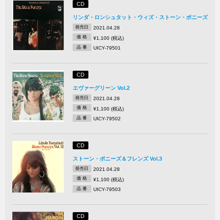
CD
リンダ・ロンシュタット・ウィズ・ストーン・ポニーズ
発売日
2021.04.28
価 格
¥1,100 (税込)
品 番
UICY-79501
CD
エヴァーグリーン Vol.2
発売日
2021.04.28
価 格
¥1,100 (税込)
品 番
UICY-79502
CD
ストーン・ポニーズ＆フレンズ Vol.3
発売日
2021.04.28
価 格
¥1,100 (税込)
品 番
UICY-79503
CD