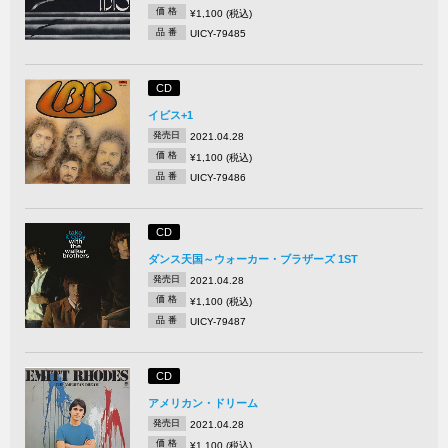
価 格
¥1,100 (税込)
品 番
UICY-79485
CD
イビス+1
発売日
2021.04.28
価 格
¥1,100 (税込)
品 番
UICY-79486
CD
ダンス天国～ウォーカー・ブラザーズ 1ST
発売日
2021.04.28
価 格
¥1,100 (税込)
品 番
UICY-79487
CD
アメリカン・ドリーム
発売日
2021.04.28
価 格
¥1,100 (税込)