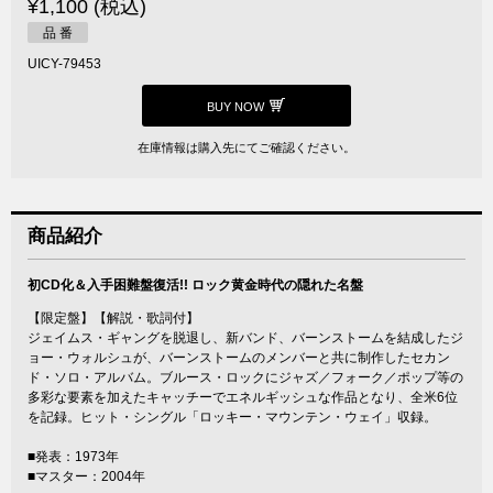
¥1,100 (税込)
品 番
UICY-79453
BUY NOW
在庫情報は購入先にてご確認ください。
商品紹介
初CD化＆入手困難盤復活!! ロック黄金時代の隠れた名盤
【限定盤】【解説・歌詞付】
ジェイムス・ギャングを脱退し、新バンド、バーンストームを結成したジ
ョー・ウォルシュが、バーンストームのメンバーと共に制作したセカン
ド・ソロ・アルバム。ブルース・ロックにジャズ／フォーク／ポップ等の
多彩な要素を加えたキャッチーでエネルギッシュな作品となり、全米6位
を記録。ヒット・シングル「ロッキー・マウンテン・ウェイ」収録。
■発表：1973年
■マスター：2004年