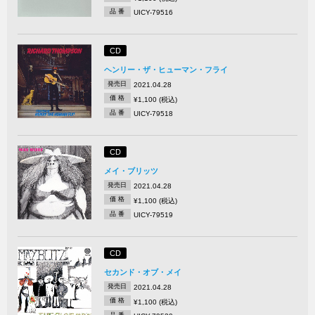
品 番
UICY-79516
CD
ヘンリー・ザ・ヒューマン・フライ
発売日
2021.04.28
価 格
¥1,100 (税込)
品 番
UICY-79518
CD
メイ・ブリッツ
発売日
2021.04.28
価 格
¥1,100 (税込)
品 番
UICY-79519
CD
セカンド・オブ・メイ
発売日
2021.04.28
価 格
¥1,100 (税込)
品 番