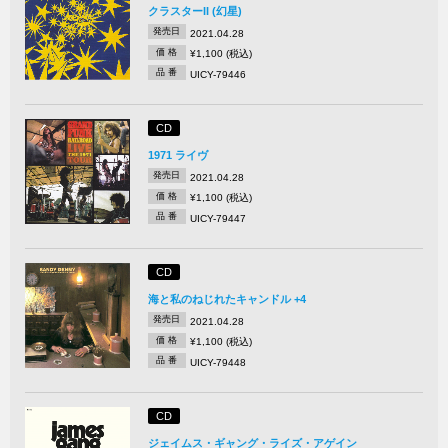
クラスターII (幻星)
発売日
2021.04.28
価 格
¥1,100 (税込)
品 番
UICY-79446
CD
1971 ライヴ
発売日
2021.04.28
価 格
¥1,100 (税込)
品 番
UICY-79447
CD
海と私のねじれたキャンドル +4
発売日
2021.04.28
価 格
¥1,100 (税込)
品 番
UICY-79448
CD
ジェイムス・ギャング・ライズ・アゲイン