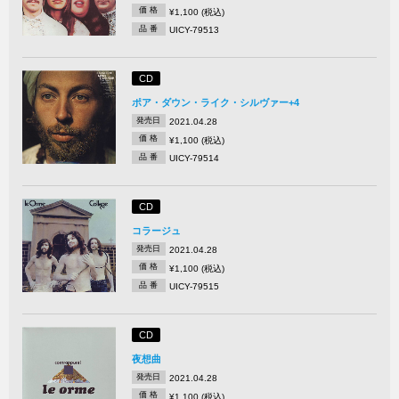
価 格
¥1,100 (税込)
品 番
UICY-79513
CD
ポア・ダウン・ライク・シルヴァー+4
発売日
2021.04.28
価 格
¥1,100 (税込)
品 番
UICY-79514
CD
コラージュ
発売日
2021.04.28
価 格
¥1,100 (税込)
品 番
UICY-79515
CD
夜想曲
発売日
2021.04.28
価 格
¥1,100 (税込)