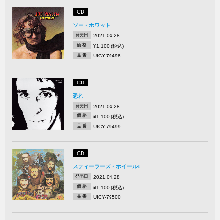
CD
ソー・ホワット
発売日
2021.04.28
価 格
¥1,100 (税込)
品 番
UICY-79498
CD
恐れ
発売日
2021.04.28
価 格
¥1,100 (税込)
品 番
UICY-79499
CD
スティーラーズ・ホイール1
発売日
2021.04.28
価 格
¥1,100 (税込)
品 番
UICY-79500