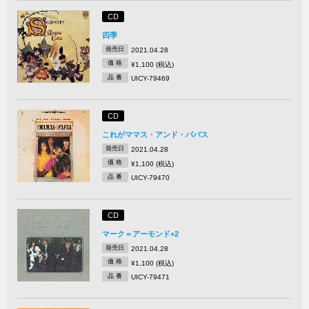
CD
四季
発売日
2021.04.28
価 格
¥1,100 (税込)
品 番
UICY-79469
CD
これがママス・アンド・パパス
発売日
2021.04.28
価 格
¥1,100 (税込)
品 番
UICY-79470
CD
マーク＝アーモンド+2
発売日
2021.04.28
価 格
¥1,100 (税込)
品 番
UICY-79471