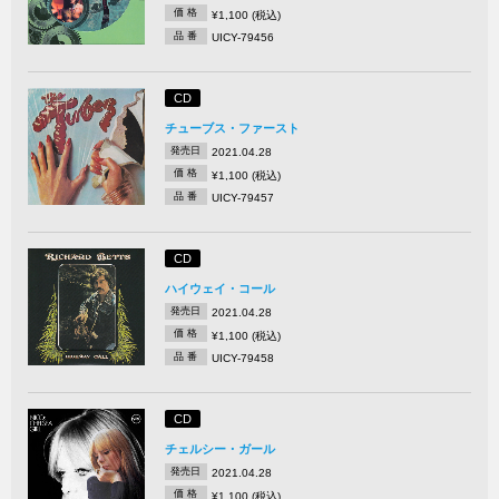
価 格
¥1,100 (税込)
品 番
UICY-79456
CD
チューブス・ファースト
発売日
2021.04.28
価 格
¥1,100 (税込)
品 番
UICY-79457
CD
ハイウェイ・コール
発売日
2021.04.28
価 格
¥1,100 (税込)
品 番
UICY-79458
CD
チェルシー・ガール
発売日
2021.04.28
価 格
¥1,100 (税込)