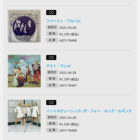
CD
ファースト・アルバム
発売日
2021.04.28
価 格
¥1,100 (税込)
品 番
UICY-79466
CD
アクト・ワン+2
発売日
2021.04.28
価 格
¥1,100 (税込)
品 番
UICY-79467
CD
イントロデューシング...ザ・フォー・キング・カズンズ
発売日
2021.04.28
価 格
¥1,100 (税込)
品 番
UICY-79468