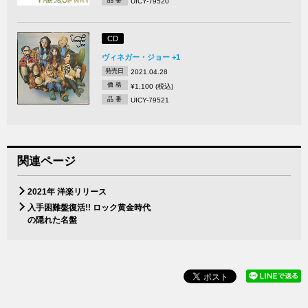
UICY-79520
CD
ヴィネガー・ジョー +1
発売日
2021.04.28
価 格
¥1,100 (税込)
品 番
UICY-79521
関連ページ
2021年 洋楽リリース
入手困難盤復活!! ロック黄金時代
の隠れた名盤