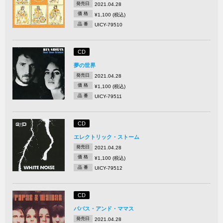
発売日
2021.04.28
価 格
¥1,100 (税込)
品 番
UICY-79510
CD
夢の世界
発売日
2021.04.28
価 格
¥1,100 (税込)
品 番
UICY-79511
CD
エレクトリック・ストーム
発売日
2021.04.28
価 格
¥1,100 (税込)
品 番
UICY-79512
CD
パパス・アンド・ママス
発売日
2021.04.28