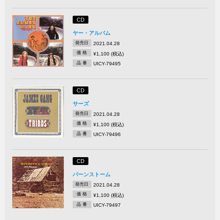
CD
ヤー・アルバム
発売日
2021.04.28
価 格
¥1,100 (税込)
品 番
UICY-79495
CD
サーズ
発売日
2021.04.28
価 格
¥1,100 (税込)
品 番
UICY-79496
CD
バーンストーム
発売日
2021.04.28
価 格
¥1,100 (税込)
品 番
UICY-79497