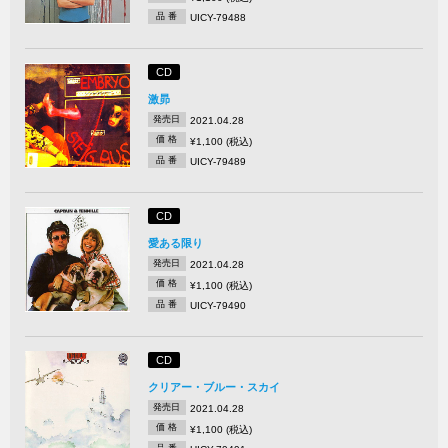
品 番
UICY-79488
CD
激昴
発売日
2021.04.28
価 格
¥1,100 (税込)
品 番
UICY-79489
CD
愛ある限り
発売日
2021.04.28
価 格
¥1,100 (税込)
品 番
UICY-79490
CD
クリアー・ブルー・スカイ
発売日
2021.04.28
価 格
¥1,100 (税込)
品 番