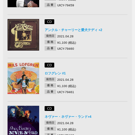
品 番
UICY-79459
CD
アンクル・チャーリーと愛犬テディ +2
発売日
2021.04.28
価 格
¥1,100 (税込)
品 番
UICY-79460
CD
ロフグレン #1
発売日
2021.04.28
価 格
¥1,100 (税込)
品 番
UICY-79461
CD
ネヴァー・ネヴァー・ランド+4
発売日
2021.04.28
価 格
¥1,100 (税込)
品 番