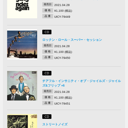
発売日
2021.04.28
価 格
¥1,100 (税込)
品 番
UICY-79449
CD
ロックン・ロール・スーパー・セッション
発売日
2021.04.28
価 格
¥1,100 (税込)
品 番
UICY-79450
CD
チアフル・インサニティ・オブ・ジャイルズ・ジャイル
ズ&フリップ +6
発売日
2021.04.28
価 格
¥1,100 (税込)
品 番
UICY-79451
CD
ストリートノイズ