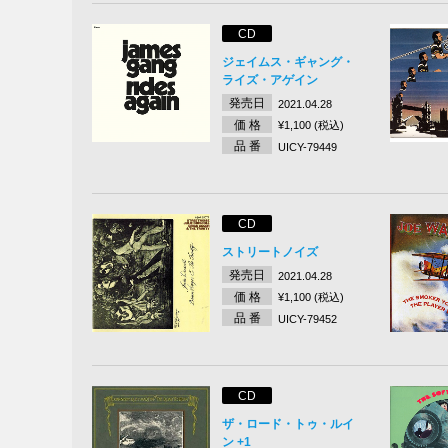
CD
ジェイムス・ギャング・
ライズ・アゲイン
発売日
2021.04.28
価 格
¥1,100 (税込)
品 番
UICY-79449
CD
ストリートノイズ
発売日
2021.04.28
価 格
¥1,100 (税込)
品 番
UICY-79452
CD
ザ・ロード・トゥ・ルイ
ン +1