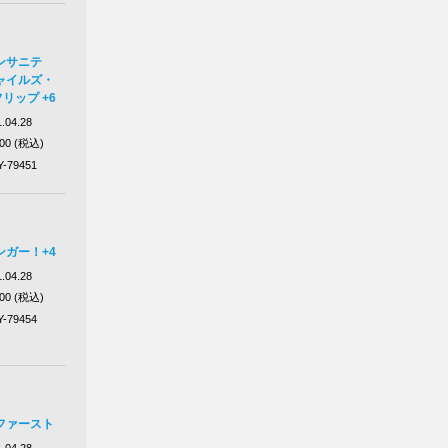
ンサニテ
ャイルズ・
リップ +6
.04.28
100 (税込)
Y-79451
ガー！+4
.04.28
100 (税込)
Y-79454
ファースト
.04.28