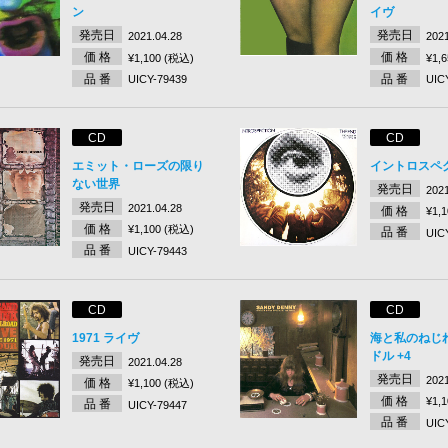
ン
イヴ
発売日
発売日
2021.04.28
2021
価 格
価 格
¥1,100 (税込)
¥1,
品 番
品 番
UICY-79439
UIC
CD
CD
エミット・ローズの限り
イントロスペク
ない世界
発売日
2021
発売日
2021.04.28
価 格
¥1,
価 格
¥1,100 (税込)
品 番
UIC
品 番
UICY-79443
CD
CD
1971 ライヴ
海と私のねじ
ドル +4
発売日
2021.04.28
発売日
2021
価 格
¥1,100 (税込)
価 格
¥1,
品 番
UICY-79447
品 番
UIC