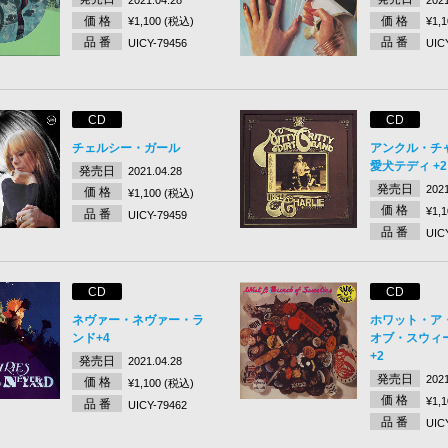
価 格
価 格
¥1,100 (税込)
¥1,
品 番
品 番
UICY-79456
UIC
CD
CD
チェルシー・ガール
アンクル・チ
愛犬テディ +2
発売日
2021.04.28
発売日
2021
価 格
¥1,100 (税込)
価 格
¥1,
品 番
UICY-79459
品 番
UIC
CD
CD
ネヴァー・ネヴァー・ラ
ホワット・ア
ンド+4
オブ・スウィ
+2
発売日
2021.04.28
発売日
2021
価 格
¥1,100 (税込)
価 格
¥1,
品 番
UICY-79462
品 番
UIC