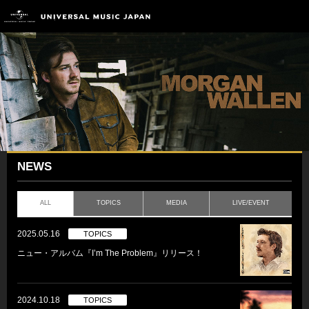
NEWS
ALL
TOPICS
MEDIA
LIVE/EVENT
2025.05.16
TOPICS
ニュー・アルバム『I’m The Problem』リリース！
2024.10.18
TOPICS