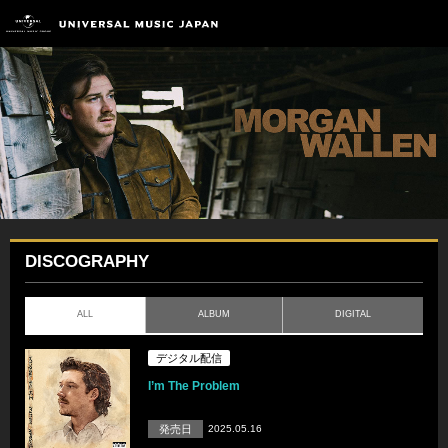
DISCOGRAPHY
ALL
ALBUM
DIGITAL
デジタル配信
I’m The Problem
発売日
2025.05.16