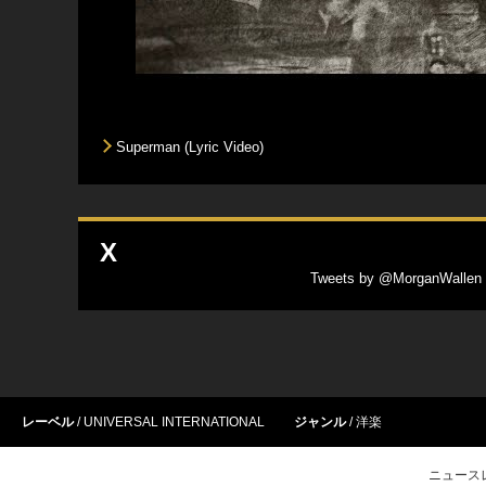
Superman (Lyric Video)
X
Tweets by @MorganWallen
レーベル
UNIVERSAL INTERNATIONAL
ジャンル
洋楽
ニュース