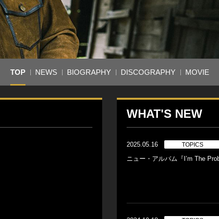
TOP
NEWS
BIOGRAPHY
DISCOGRAPHY
MOVIE
WHAT'S NEW
2025.05.16
TOPICS
ニュー・アルバム『I’m The Pr