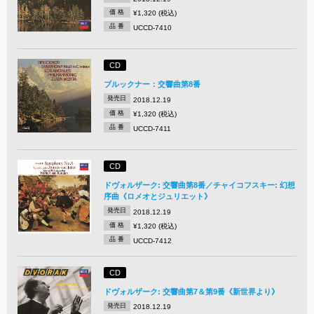
価 格
¥1,320 (税込)
品 番
UCCD-7410
CD
ブルックナー：交響曲第8番
発売日
2018.12.19
価 格
¥1,320 (税込)
品 番
UCCD-7411
CD
ドヴォルザーク: 交響曲第8番／チャイコフスキー: 幻想
序曲《ロメオとジュリエット》
発売日
2018.12.19
価 格
¥1,320 (税込)
品 番
UCCD-7412
CD
ドヴォルザーク: 交響曲第7＆第9番《新世界より》
発売日
2018.12.19