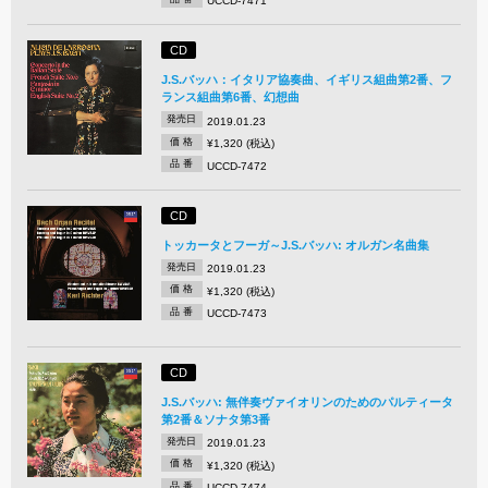
UCCD-7471
CD
J.S.バッハ：イタリア協奏曲、イギリス組曲第2番、フ
ランス組曲第6番、幻想曲
発売日
2019.01.23
価 格
¥1,320 (税込)
品 番
UCCD-7472
CD
トッカータとフーガ～J.S.バッハ: オルガン名曲集
発売日
2019.01.23
価 格
¥1,320 (税込)
品 番
UCCD-7473
CD
J.S.バッハ: 無伴奏ヴァイオリンのためのパルティータ
第2番＆ソナタ第3番
発売日
2019.01.23
価 格
¥1,320 (税込)
品 番
UCCD-7474