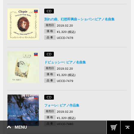
CD
別れの曲、幻想即興曲～ショパン:ピアノ名曲集
発売日
2019.02.20
価 格
¥1,320 (税込)
品 番
UCCD-7478
CD
ドビュッシー: ピアノ名曲集
発売日
2019.02.20
価 格
¥1,320 (税込)
品 番
UCCD-7479
CD
フォーレ: ピアノ作品集
発売日
2019.02.20
価 格
¥1,320 (税込)
品 番
UCCD-7480
MENU