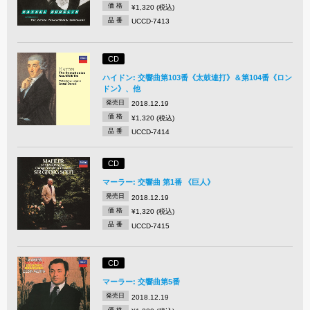
価 格
¥1,320 (税込)
品 番
UCCD-7413
CD
ハイドン: 交響曲第103番《太鼓連打》＆第104番《ロン
ドン》、他
発売日
2018.12.19
価 格
¥1,320 (税込)
品 番
UCCD-7414
CD
マーラー: 交響曲 第1番 《巨人》
発売日
2018.12.19
価 格
¥1,320 (税込)
品 番
UCCD-7415
CD
マーラー: 交響曲第5番
発売日
2018.12.19
価 格