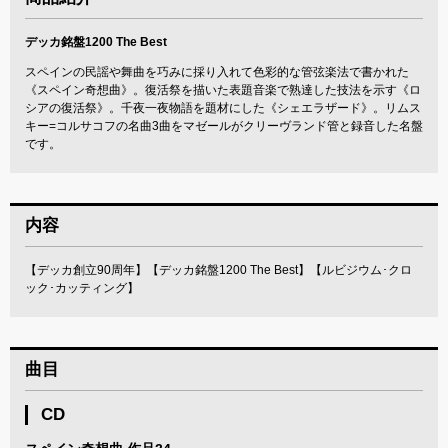
デッカ銘盤1200 The Best
スペインの民謡や舞曲を巧みに採り入れて色彩的な管弦楽法で書かれた
《スペイン奇想曲》。復活祭を描いた表題音楽で熟達した技法を示す《ロ
シアの復活祭》。千夜一夜物語を題材にした《シェエラザード》。リムス
キー=コルサコフの名曲3曲をマゼールがクリーヴランド管と録音した名盤
です。
内容
【デッカ創立90周年】【デッカ銘盤1200 The Best】【ルビジウム･クロ
ック･カッティング】
曲目
CD