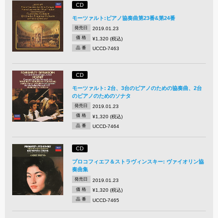
CD
モーツァルト:ピアノ協奏曲第23番&第24番
発売日
2019.01.23
価 格
¥1,320 (税込)
品 番
UCCD-7463
CD
モーツァルト: 2台、3台のピアノのための協奏曲、2台
のピアノのためのソナタ
発売日
2019.01.23
価 格
¥1,320 (税込)
品 番
UCCD-7464
CD
プロコフィエフ＆ストラヴィンスキー: ヴァイオリン協
奏曲集
発売日
2019.01.23
価 格
¥1,320 (税込)
品 番
UCCD-7465