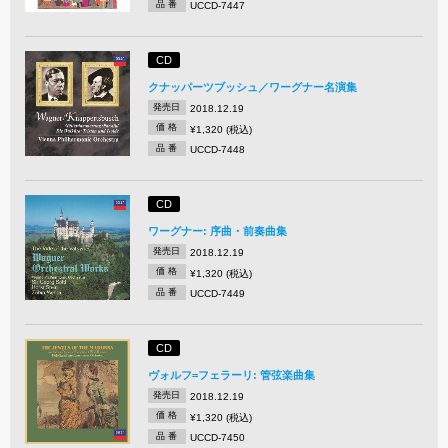
品 番
UCCD-7447
CD
クナッパーツブッシュ／ワーグナー名演集
発売日
2018.12.19
価 格
¥1,320 (税込)
品 番
UCCD-7448
CD
ワーグナー: 序曲・前奏曲集
発売日
2018.12.19
価 格
¥1,320 (税込)
品 番
UCCD-7449
CD
ヴォルフ=フェラーリ: 管弦楽曲集
発売日
2018.12.19
価 格
¥1,320 (税込)
品 番
UCCD-7450