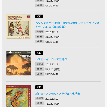
価 格
¥1,320 (税込)
品 番
UCCD-7440
CD
ムソルグスキー:組曲《展覧会の絵》／ストラヴィンス
キー：バレエ《春の祭典》
発売日
2018.12.19
価 格
¥1,320 (税込)
品 番
UCCD-7441
CD
レスピーギ：ローマ三部作
発売日
2018.12.19
価 格
¥1,320 (税込)
品 番
UCCD-7442
CD
ボレロ～アンセルメ／ラヴェル名演集
発売日
2018.12.19
価 格
¥1,320 (税込)