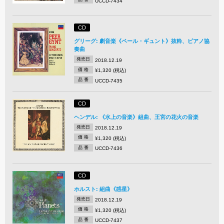
UCCD-7434
CD
グリーグ: 劇音楽《ペール・ギュント》抜粋、ピアノ協
奏曲
発売日
2018.12.19
価 格
¥1,320 (税込)
品 番
UCCD-7435
CD
ヘンデル: 《水上の音楽》組曲、王宮の花火の音楽
発売日
2018.12.19
価 格
¥1,320 (税込)
品 番
UCCD-7436
CD
ホルスト: 組曲《惑星》
発売日
2018.12.19
価 格
¥1,320 (税込)
品 番
UCCD-7437