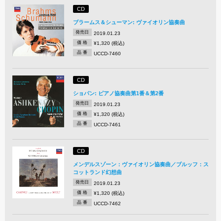
CD
ブラームス＆シューマン: ヴァイオリン協奏曲
発売日
2019.01.23
価 格
¥1,320 (税込)
品 番
UCCD-7460
CD
ショパン: ピアノ協奏曲第1番＆第2番
発売日
2019.01.23
価 格
¥1,320 (税込)
品 番
UCCD-7461
CD
メンデルスゾーン：ヴァイオリン協奏曲／ブルッフ：ス
コットランド幻想曲
発売日
2019.01.23
価 格
¥1,320 (税込)
品 番
UCCD-7462