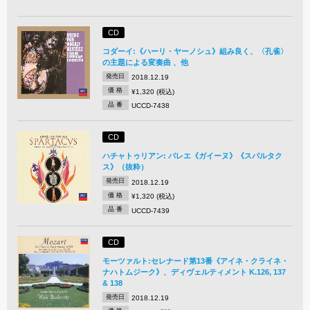
CD
コダーイ:《ハーリ・ヤーノシュ》組み良く、〈孔雀〉
の主題による変奏曲 、他
発売日
2018.12.19
価 格
¥1,320 (税込)
品 番
UCCD-7438
CD
ハチャトゥリアン: バレエ《ガイーヌ》《スパルタク
ス》（抜粋）
発売日
2018.12.19
価 格
¥1,320 (税込)
品 番
UCCD-7439
CD
モーツァルト:セレナード第13番《アイネ・クライネ・
ナハトムジーク》、ディヴェルティメント K.126, 137
& 138
発売日
2018.12.19