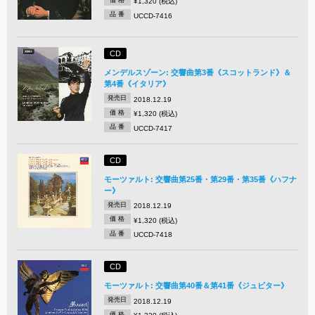
¥1,320 (税込)
品 番
UCCD-7416
CD
メンデルスゾーン: 交響曲第3番《スコットランド》＆
第4番《イタリア》
発売日
2018.12.19
価 格
¥1,320 (税込)
品 番
UCCD-7417
CD
モーツァルト: 交響曲第25番・第29番・第35番《ハフナ
ー》
発売日
2018.12.19
価 格
¥1,320 (税込)
品 番
UCCD-7418
CD
モーツァルト: 交響曲第40番＆第41番《ジュピター》
発売日
2018.12.19
価 格