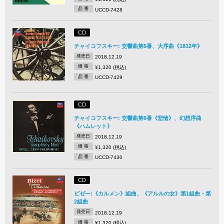
品 番
UCCD-7428
CD
チャイコフスキー: 交響曲第5番、大序曲《1812年》
発売日
2018.12.19
価 格
¥1,320 (税込)
品 番
UCCD-7429
CD
チャイコフスキー: 交響曲第6番《悲愴》、幻想序曲
《ハムレット》
発売日
2018.12.19
価 格
¥1,320 (税込)
品 番
UCCD-7430
CD
ビゼー:《カルメン》組曲、《アルルの女》第1組曲・第
2組曲
発売日
2018.12.19
価 格
¥1,320 (税込)