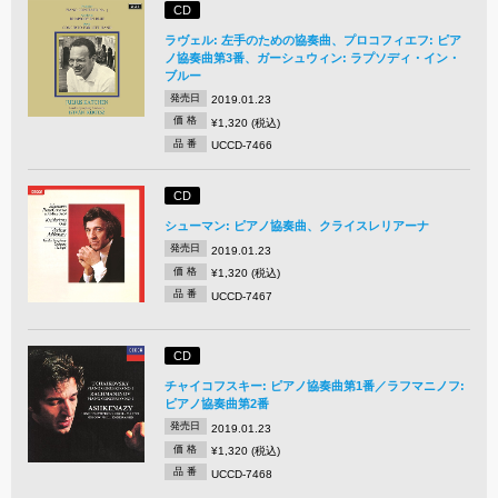
CD
ラヴェル: 左手のための協奏曲、プロコフィエフ: ピア
ノ協奏曲第3番、ガーシュウィン: ラプソディ・イン・
ブルー
発売日
2019.01.23
価 格
¥1,320 (税込)
品 番
UCCD-7466
CD
シューマン: ピアノ協奏曲、クライスレリアーナ
発売日
2019.01.23
価 格
¥1,320 (税込)
品 番
UCCD-7467
CD
チャイコフスキー: ピアノ協奏曲第1番／ラフマニノフ:
ピアノ協奏曲第2番
発売日
2019.01.23
価 格
¥1,320 (税込)
品 番
UCCD-7468