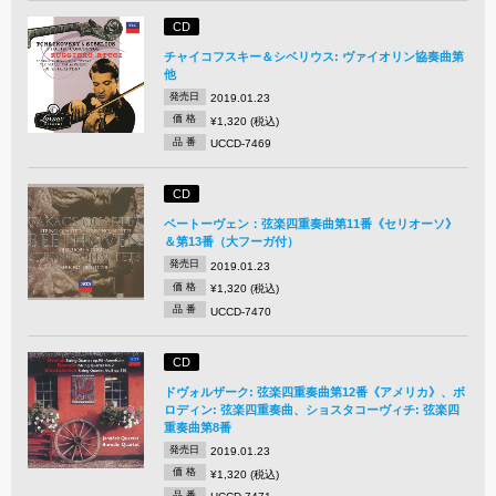
CD
チャイコフスキー＆シベリウス: ヴァイオリン協奏曲第
他
発売日
2019.01.23
価 格
¥1,320 (税込)
品 番
UCCD-7469
CD
ベートーヴェン：弦楽四重奏曲第11番《セリオーソ》
＆第13番（大フーガ付）
発売日
2019.01.23
価 格
¥1,320 (税込)
品 番
UCCD-7470
CD
ドヴォルザーク: 弦楽四重奏曲第12番《アメリカ》、ボ
ロディン: 弦楽四重奏曲、ショスタコーヴィチ: 弦楽四
重奏曲第8番
発売日
2019.01.23
価 格
¥1,320 (税込)
品 番