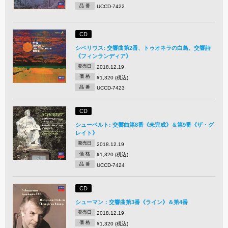
品 番
UCCD-7422
CD
シベリウス: 交響曲第2番、トゥオネラの白鳥、交響詩
《フィンランディア》
発売日
2018.12.19
価 格
¥1,320 (税込)
品 番
UCCD-7423
CD
シューベルト: 交響曲第8番《未完成》＆第9番《ザ・グ
レイト》
発売日
2018.12.19
価 格
¥1,320 (税込)
品 番
UCCD-7424
CD
シューマン：交響曲第3番《ライン》＆第4番
発売日
2018.12.19
価 格
¥1,320 (税込)