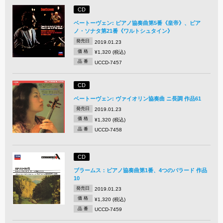
CD
ベートーヴェン: ピアノ協奏曲第5番《皇帝》、ピア
ノ・ソナタ第21番《ワルトシュタイン》
発売日
2019.01.23
価 格
¥1,320 (税込)
品 番
UCCD-7457
CD
ベートーヴェン: ヴァイオリン協奏曲 ニ長調 作品61
発売日
2019.01.23
価 格
¥1,320 (税込)
品 番
UCCD-7458
CD
ブラームス：ピアノ協奏曲第1番、4つのバラード 作品
10
発売日
2019.01.23
価 格
¥1,320 (税込)
品 番
UCCD-7459