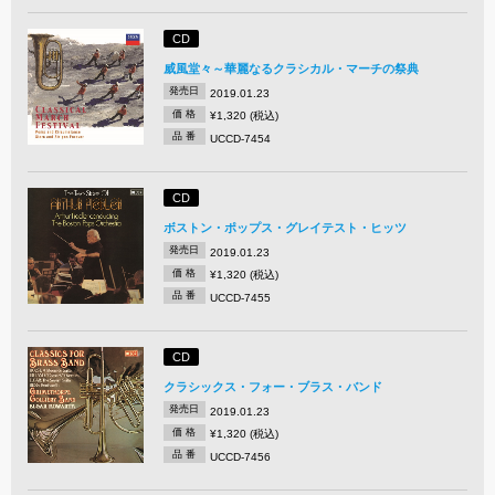
CD
威風堂々～華麗なるクラシカル・マーチの祭典
発売日
2019.01.23
価 格
¥1,320 (税込)
品 番
UCCD-7454
CD
ボストン・ポップス・グレイテスト・ヒッツ
発売日
2019.01.23
価 格
¥1,320 (税込)
品 番
UCCD-7455
CD
クラシックス・フォー・ブラス・バンド
発売日
2019.01.23
価 格
¥1,320 (税込)
品 番
UCCD-7456