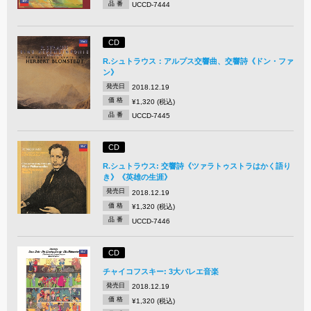
品 番
UCCD-7444
CD
R.シュトラウス：アルプス交響曲、交響詩《ドン・ファ
ン》
発売日
2018.12.19
価 格
¥1,320 (税込)
品 番
UCCD-7445
CD
R.シュトラウス: 交響詩《ツァラトゥストラはかく語り
き》《英雄の生涯》
発売日
2018.12.19
価 格
¥1,320 (税込)
品 番
UCCD-7446
CD
チャイコフスキー: 3大バレエ音楽
発売日
2018.12.19
価 格
¥1,320 (税込)