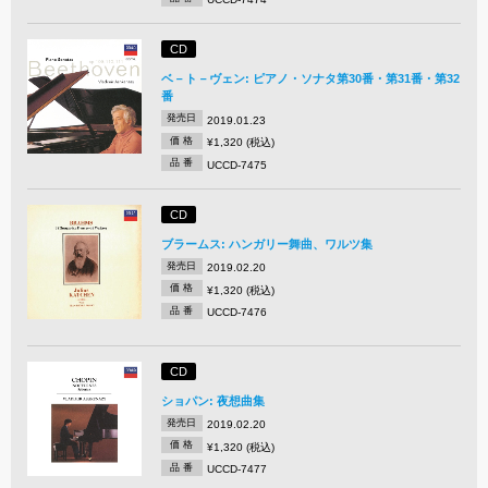
CD
ベ－ト－ヴェン: ピアノ・ソナタ第30番・第31番・第32
番
発売日
2019.01.23
価 格
¥1,320 (税込)
品 番
UCCD-7475
CD
ブラームス: ハンガリー舞曲、ワルツ集
発売日
2019.02.20
価 格
¥1,320 (税込)
品 番
UCCD-7476
CD
ショパン: 夜想曲集
発売日
2019.02.20
価 格
¥1,320 (税込)
品 番
UCCD-7477