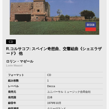
CD
R.コルサコフ: スペイン奇想曲、交響組曲《シェエラザ
ード》 他
ロリン・マゼール
Lorin Maazel
フォーマット
CD
組み枚数
1
レーベル
Decca
発売元
ユニバーサル ミュージック合同会社
発売国
日本
録音年
1979年10月
録音場所
クリーヴランド