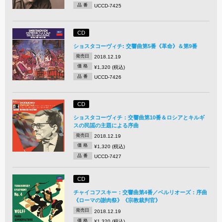
品 番
UCCD-7425
CD
ショスタコーヴィチ: 交響曲第5番《革命》＆第9番
発売日
2018.12.19
価 格
¥1,320 (税込)
品 番
UCCD-7426
CD
ショスタコーヴィチ：交響曲第10番＆ロシアとキルギ
スの民謡の主題による序曲
発売日
2018.12.19
価 格
¥1,320 (税込)
品 番
UCCD-7427
CD
チャイコフスキー：交響曲第4番／ベルリオーズ：序曲
《ローマの謝肉祭》《宗教裁判官》
発売日
2018.12.19
価 格
¥1,320 (税込)