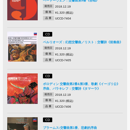
ベートーヴェン：交響曲第9番《合唱》
発売日
2018.12.19
価 格
¥1,320 (税込)
品 番
UCCD-7404
CD
ベルリオーズ：幻想交響曲／リスト：交響詩《前奏曲》
発売日
2018.12.19
価 格
¥1,320 (税込)
品 番
UCCD-7405
CD
ボロディン 交響曲第2番&第3番、歌劇《イーゴリ公》
序曲、バラキレフ：交響詩《タマーラ》
発売日
2018.12.19
価 格
¥1,320 (税込)
品 番
UCCD-7406
CD
ブラームス:交響曲第1番、悲劇的序曲