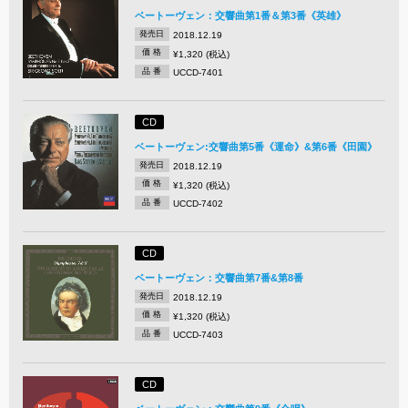
ベートーヴェン：交響曲第1番＆第3番《英雄》
発売日
2018.12.19
価 格
¥1,320 (税込)
品 番
UCCD-7401
CD
ベートーヴェン:交響曲第5番《運命》&第6番《田園》
発売日
2018.12.19
価 格
¥1,320 (税込)
品 番
UCCD-7402
CD
ベートーヴェン：交響曲第7番&第8番
発売日
2018.12.19
価 格
¥1,320 (税込)
品 番
UCCD-7403
CD