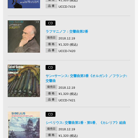
¥1,320 (税込)
品 番
UCCD-7419
CD
ラフマニノフ：交響曲第2番
発売日
2018.12.19
価 格
¥1,320 (税込)
品 番
UCCD-7420
CD
サン=サーンス: 交響曲第3番《オルガン》／フランク:
交響曲
発売日
2018.12.19
価 格
¥1,320 (税込)
品 番
UCCD-7421
CD
シベリウス: 交響曲第1番・第5番、《カレリア》組曲
発売日
2018.12.19
価 格
¥1,320 (税込)