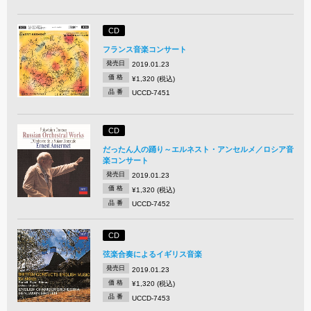
CD
フランス音楽コンサート
発売日
2019.01.23
価 格
¥1,320 (税込)
品 番
UCCD-7451
CD
だったん人の踊り～エルネスト・アンセルメ／ロシア音
楽コンサート
発売日
2019.01.23
価 格
¥1,320 (税込)
品 番
UCCD-7452
CD
弦楽合奏によるイギリス音楽
発売日
2019.01.23
価 格
¥1,320 (税込)
品 番
UCCD-7453