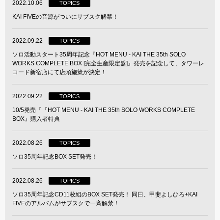
2022.10.06
TOPICS
KAI FIVEの音源がついにサブスク解禁！
2022.09.22
TOPICS
ソロ活動スタート35周年記念『HOT MENU - KAI THE 35th SOLO
WORKS COMPLETE BOX [完全生産限定盤]』発売を記念して、タワーレ
コード新宿店にて店頭施策が決定！
2022.09.22
TOPICS
10/5発売『『HOT MENU - KAI THE 35th SOLO WORKS COMPLETE
BOX』購入者特典
2022.08.26
TOPICS
ソロ35周年記念BOX SET発売！
2022.08.26
TOPICS
ソロ35周年記念CD11枚組のBOX SET発売！ 同日、甲斐よしひろ+KAI
FIVEのアルバムがサブスクで一斉解禁！