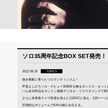
ソロ35周年記念BOX SET発売！
2022.08.26
TOPICS
熱き衝動と香りたつロマンティシズム！
甲斐よしひろソロ・デビュー35周年を飾るボックス・セットは
バム全10作品をロンドン最新デジタル・リマスタリングで再
さらに未発表ライヴ音源を加えた11DISCに加え、118ペ
圧倒的なボリュームでKAIの核心を伝える。