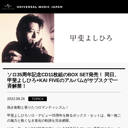
ソロ35周年記念CD11枚組のBOX SET発売！ 同日、
甲斐よしひろ+KAI FIVEのアルバムがサブスクで一
斉解禁！
2022.08.26
TOPICS
熱き衝動と香りたつロマンティシズム！
甲斐よしひろソロ・デビュー35周年を飾るボックス・セットは、唯一無二
の魅力と飽くなき進化の軌跡を完全網羅。