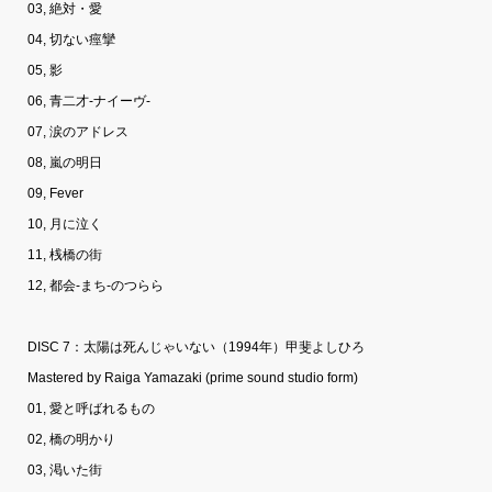
03, 絶対・愛
04, 切ない痙攣
05, 影
06, 青二才-ナイーヴ-
07, 涙のアドレス
08, 嵐の明日
09, Fever
10, 月に泣く
11, 桟橋の街
12, 都会-まち-のつらら
DISC 7：太陽は死んじゃいない（1994年）甲斐よしひろ
Mastered by Raiga Yamazaki (prime sound studio form)
01, 愛と呼ばれるもの
02, 橋の明かり
03, 渇いた街