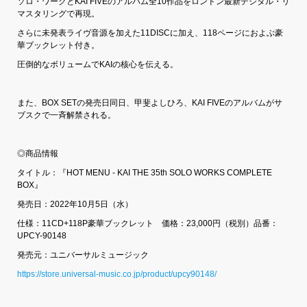
ソロ・ワークとKAI FIVEのアルバム全10作品をロンドン最新デジタル・リ
マスタリングで再現。
さらに未発表ライヴ音源を加えた11DISCに加え、118ページにおよぶ豪
華ブックレット付き。
圧倒的なボリュームでKAIの核心を伝える。
また、BOX SETの発売日同日、甲斐よしひろ、KAI FIVEのアルバムがサ
ブスクで一斉解禁される。
◎商品情報
タイトル：『HOT MENU - KAI THE 35th SOLO WORKS COMPLETE
BOX』
発売日：2022年10月5日（水）
仕様：11CD+118P豪華ブックレット 価格：23,000円（税別）品番：
UPCY-90148
発売元：ユニバーサルミュージック
https://store.universal-music.co.jp/product/upcy90148/